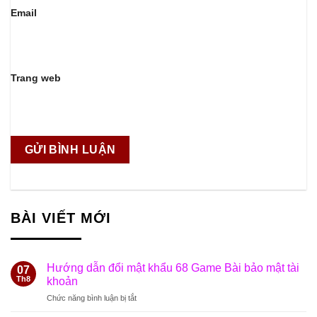
Email
Trang web
BÀI VIẾT MỚI
Hướng dẫn đổi mật khẩu 68 Game Bài bảo mật tài
07
Th8
khoản
Chức năng bình luận bị tắt
ở
Hướng