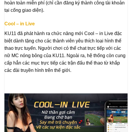
hoàn toàn miễn phí (chỉ cần đăng ký thành công tài khoản
tại cổng giao diện).
Cool – in Live
KU11 đã phát hành ra chức năng mới Cool – in Live đặc
biệt dành tặng cho các thành viên yêu thích loại hình thể
thao trực tuyến. Người chơi có thể chat trực tiếp với các
nữ MC nóng bỏng của KU11. Ngoài ra, hệ thống còn cung
cấp hẳn các mục trực tiếp các trận đấu thể thao từ khắp
các đài truyền hình trên thế giới.