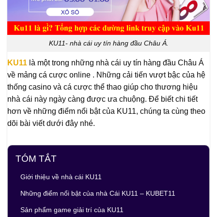
KU11- nhà cái uy tín hàng đầu Châu Á.
KU11
là một trong những nhà cái uy tín hàng đầu Châu Á
về mảng cá cược online . Những cải tiến vượt bậc của hệ
thống casino và cá cược thể thao giúp cho thương hiệu
nhà cái này ngày càng được ưa chuộng. Để biết chi tiết
hơn về những điểm nổi bật của KU11, chúng ta cùng theo
dõi bài viết dưới đây nhé.
TÓM TẮT
Giới thiệu về nhà cái KU11
Những điểm nổi bật của nhà Cái KU11 – KUBET11
Sản phẩm game giải trí của KU11