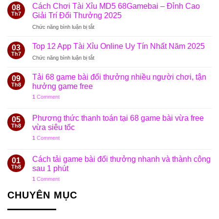
dẫn
Cách Chơi Tài Xỉu MD5 68Gamebai – Đỉnh Cao
08
đổi
Th7
Giải Trí Đổi Thưởng 2025
mật
Chức năng bình luận bị tắt
ở
khẩu
Cách
68
Chơi
Top 12 App Tài Xỉu Online Uy Tín Nhất Năm 2025
Game
03
Tài
Bài
Th7
Chức năng bình luận bị tắt
ở
Xỉu
bảo
Top
MD5
mật
12
Tải 68 game bài đổi thưởng nhiều người chơi, tận
68Gamebai
09
tài
App
Th8
hưởng game free
–
khoản
Tài
Đỉnh
1
Comment
Xỉu
Cao
Online
Giải
Uy
Phương thức thanh toán tại 68 game bài vừa free
05
Trí
Tín
Th8
vừa siêu tốc
Đổi
Nhất
Thưởng
1
Comment
Năm
2025
2025
Cách tải game bài đổi thưởng nhanh và thành công
01
Th8
sau 1 phút
1
Comment
CHUYÊN MỤC