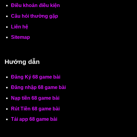
Điều khoản điều kiện
Câu hỏi thường gặp
Liên hệ
Sitemap
Hướng dẫn
Đăng Ký 68 game bài
Đăng nhập 68 game bài
Nạp tiền 68 game bài
Rút Tiền 68 game bài
Tải app 68 game bài