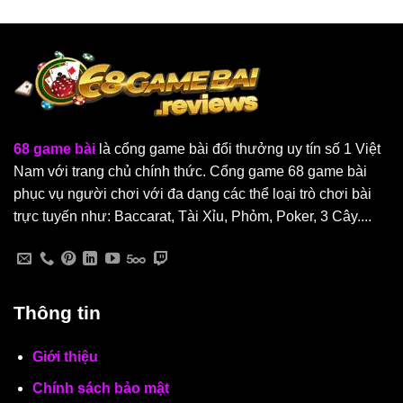
68 game bài
là cổng game bài đổi thưởng uy tín số 1 Việt
Nam với trang chủ chính thức. Cổng game 68 game bài
phục vụ người chơi với đa dạng các thể loại trò chơi bài
trực tuyến như: Baccarat, Tài Xỉu, Phỏm, Poker, 3 Cây....
Thông tin
Giới thiệu
Chính sách bảo mật