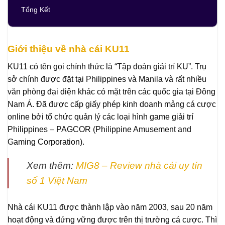
Tổng Kết
Giới thiệu về nhà cái KU11
KU11 có tên gọi chính thức là “Tập đoàn giải trí KU”. Trụ
sở chính được đặt tại Philippines và Manila và rất nhiều
văn phòng đại diện khác có mặt trên các quốc gia tại Đông
Nam Á. Đã được cấp giấy phép kinh doanh mảng cá cược
online bởi tổ chức quản lý các loại hình game giải trí
Philippines – PAGCOR (Philippine Amusement and
Gaming Corporation).
Xem thêm:
MIG8 – Review nhà cái uy tín
số 1 Việt Nam
Nhà cái KU11 được thành lập vào năm 2003, sau 20 năm
hoạt động và đứng vững được trên thị trường cá cược. Thì