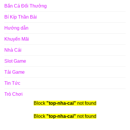
Bắn Cá Đổi Thưởng
Bí Kíp Thần Bài
Hướng dẫn
Khuyến Mãi
Nhà Cái
Slot Game
Tải Game
Tin Tức
Trò Chơi
Block
"top-nha-cai"
not found
Block
"top-nha-cai"
not found