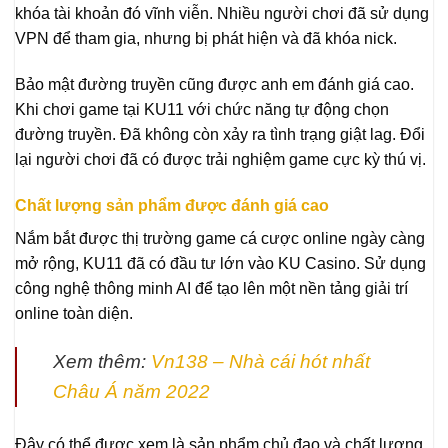
khóa tài khoản đó vĩnh viễn. Nhiều người chơi đã sử dụng
VPN để tham gia, nhưng bị phát hiện và đã khóa nick.
Bảo mật đường truyền cũng được anh em đánh giá cao.
Khi chơi game tại KU11 với chức năng tự động chọn
đường truyền. Đã không còn xảy ra tình trạng giật lag. Đổi
lại người chơi đã có được trải nghiệm game cực kỳ thú vị.
Chất lượng sản phẩm được đánh giá cao
Nắm bắt được thị trường game cá cược online ngày càng
mở rộng, KU11 đã có đầu tư lớn vào KU Casino. Sử dụng
công nghệ thông minh AI để tạo lên một nền tảng giải trí
online toàn diện.
Xem thêm:
Vn138 – Nhà cái hót nhất
Châu Á năm 2022
Đây có thể được xem là sản phẩm chủ đạo và chất lượng