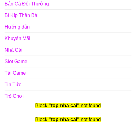
Bắn Cá Đổi Thưởng
Bí Kíp Thần Bài
Hướng dẫn
Khuyến Mãi
Nhà Cái
Slot Game
Tải Game
Tin Tức
Trò Chơi
Block
"top-nha-cai"
not found
Block
"top-nha-cai"
not found