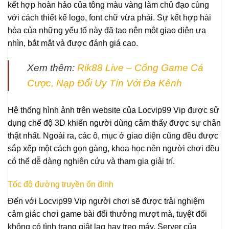
kết hợp hoàn hảo của tông màu vàng làm chủ đạo cùng
với cách thiết kế logo, font chữ vừa phải. Sự kết hợp hài
hòa của những yếu tố này đã tạo nên một giao diện ưa
nhìn, bắt mắt và được đánh giá cao.
Xem thêm:
Rik88 Live – Cổng Game Cá
Cược, Nạp Đổi Uy Tín Với Đa Kênh
Hệ thống hình ảnh trên website của Locvip99 Vip được sử
dụng chế độ 3D khiến người dùng cảm thấy được sự chân
thật nhất. Ngoài ra, các ô, mục ở giao diện cũng đều được
sắp xếp một cách gọn gàng, khoa học nên người chơi đều
có thể dễ dàng nghiên cứu và tham gia giải trí.
Tốc độ đường truyền ổn định
Đến với Locvip99 Vip người chơi sẽ được trải nghiệm
cảm giác chơi game bài đổi thưởng mượt mà, tuyệt đối
không có tình trạng giật lag hay treo máy. Server của