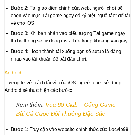
Bước 2: Tại giao diện chính của web, người chơi sẽ
chọn vào mục Tải game ngay có ký hiệu “quả táo” để tải
về cho iOS.
Bước 3: Khi bạn nhấn vào biểu tượng Tải game ngay
thì hệ thống sẽ tự động install để trong khoảng vài giây.
Bước 4: Hoàn thành tải xuống bạn sẽ setup là đăng
nhập vào tài khoản để bắt đầu chơi.
Android
Tương tự với cách tải về của iOS, người chơi sử dụng
Android sẽ thực hiện các bước:
Xem thêm:
Vua 88 Club – Cổng Game
Bài Cá Cược Đổi Thưởng Đặc Sắc
Bước 1: Truy cập vào website chính thức của
Locvip99