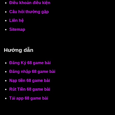
Điều khoản điều kiện
Câu hỏi thường gặp
Liên hệ
Sitemap
Hướng dẫn
Đăng Ký 68 game bài
Đăng nhập 68 game bài
Nạp tiền 68 game bài
Rút Tiền 68 game bài
Tải app 68 game bài