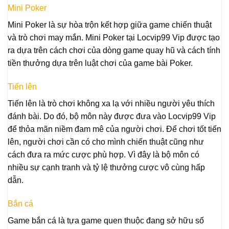
Mini Poker
Mini Poker là sự hòa trộn kết hợp giữa game chiến thuật
và trò chơi may mắn. Mini Poker tại Locvip99 Vip được tạo
ra dựa trên cách chơi của dòng game quay hũ và cách tính
tiền thưởng dựa trên luật chơi của game bài Poker.
Tiến lên
Tiến lên là trò chơi không xa lạ với nhiều người yêu thích
đánh bài. Do đó, bộ môn này được đưa vào Locvip99 Vip
để thỏa mãn niềm đam mê của người chơi. Để chơi tốt tiến
lên, người chơi cần có cho mình chiến thuật cũng như
cách đưa ra mức cược phù hợp. Vì đây là bộ môn có
nhiều sự cạnh tranh và tỷ lệ thưởng cược vô cùng hấp
dẫn.
Bắn cá
Game bắn cá là tựa game quen thuộc đang sở hữu số