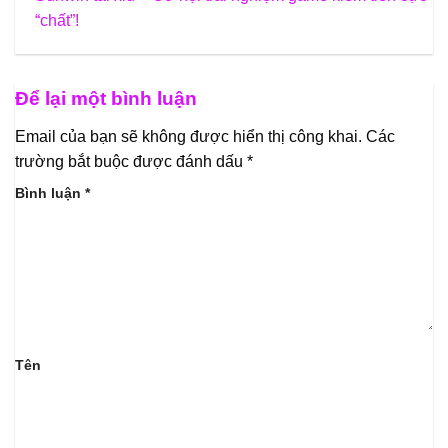
“chất”!
Để lại một bình luận
Email của bạn sẽ không được hiển thị công khai.
Các
trường bắt buộc được đánh dấu
*
Bình luận
*
Tên