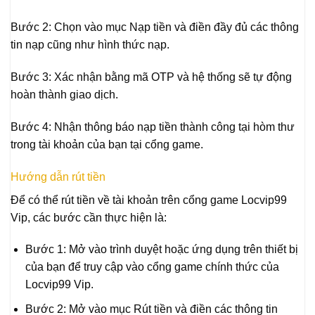
Bước 2: Chọn vào mục Nạp tiền và điền đầy đủ các thông
tin nạp cũng như hình thức nạp.
Bước 3: Xác nhận bằng mã OTP và hệ thống sẽ tự động
hoàn thành giao dịch.
Bước 4: Nhận thông báo nạp tiền thành công tại hòm thư
trong tài khoản của bạn tại cổng game.
Hướng dẫn rút tiền
Để có thể rút tiền về tài khoản trên cổng game Locvip99
Vip, các bước cần thực hiện là:
Bước 1: Mở vào trình duyệt hoặc ứng dụng trên thiết bị
của bạn để truy cập vào cổng game chính thức của
Locvip99 Vip.
Bước 2: Mở vào mục Rút tiền và điền các thông tin