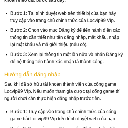
khoản theo các bước sau đây:
Bước 1: Tại trình duyệt web trên thiết bị của bạn hãy
truy cập vào trang chủ chính thức của Locvip99 Vip.
Bước 2: Chọn vào mục Đăng ký để tiến hành điền các
thông tin cần thiết như tên đăng nhập, mật khẩu, nhập
lại mật khẩu và mã giới thiệu (nếu có).
Bước 3: Xem lại thông tin một lần nữa và nhấn Đăng ký
để hệ thống tiến hành xác nhận là thành công.
Hướng dẫn đăng nhập
Sau khi đã sở hữu tài khoản thành viên của cổng game
Locvip99 Vip. Nếu muốn tham gia cược tại cổng game thì
người chơi cần thực hiện đăng nhập trước tiên.
Bước 1: Truy cập vào trang chủ chính thức của cổng
game bài Locvip99 Vip trên trình duyệt web của bạn.