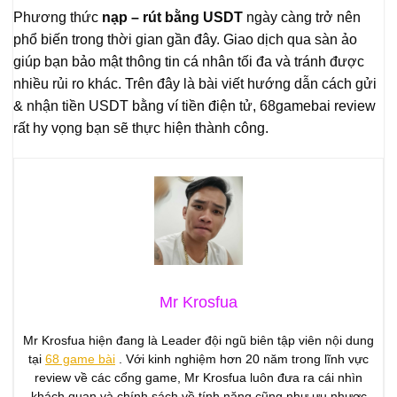
Phương thức
nạp – rút bằng USDT
ngày càng trở nên
phổ biến trong thời gian gần đây. Giao dịch qua sàn ảo
giúp bạn bảo mật thông tin cá nhân tối đa và tránh được
nhiều rủi ro khác. Trên đây là bài viết hướng dẫn cách gửi
& nhận tiền USDT bằng ví tiền điện tử, 68gamebai review
rất hy vọng bạn sẽ thực hiện thành công.
Mr Krosfua
Mr Krosfua hiện đang là Leader đội ngũ biên tập viên nội dung
tại
68 game bài
. Với kinh nghiệm hơn 20 năm trong lĩnh vực
review về các cổng game, Mr Krosfua luôn đưa ra cái nhìn
khách quan và chính sách về tính năng cũng như ưu nhược