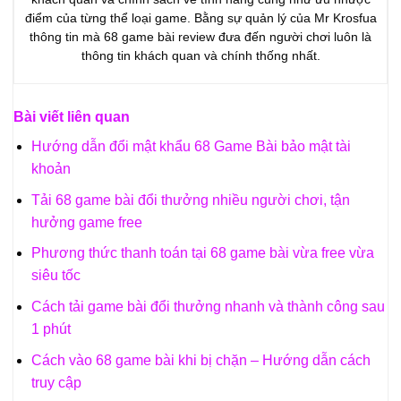
điểm của từng thể loại game. Bằng sự quản lý của Mr Krosfua
thông tin mà 68 game bài review đưa đến người chơi luôn là
thông tin khách quan và chính thống nhất.
Bài viết liên quan
Hướng dẫn đổi mật khẩu 68 Game Bài bảo mật tài
khoản
Tải 68 game bài đổi thưởng nhiều người chơi, tận
hưởng game free
Phương thức thanh toán tại 68 game bài vừa free vừa
siêu tốc
Cách tải game bài đổi thưởng nhanh và thành công sau
1 phút
Cách vào 68 game bài khi bị chặn – Hướng dẫn cách
truy cập