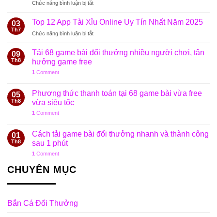
Chức năng bình luận bị tắt
ở
khẩu
Cách
68
Chơi
Top 12 App Tài Xỉu Online Uy Tín Nhất Năm 2025
Game
03
Tài
Bài
Th7
Chức năng bình luận bị tắt
ở
Xỉu
bảo
Top
MD5
mật
12
Tải 68 game bài đổi thưởng nhiều người chơi, tận
68Gamebai
09
tài
App
Th8
hưởng game free
–
khoản
Tài
Đỉnh
1
Comment
Xỉu
Cao
Online
Giải
Uy
Phương thức thanh toán tại 68 game bài vừa free
05
Trí
Tín
Th8
vừa siêu tốc
Đổi
Nhất
Thưởng
1
Comment
Năm
2025
2025
Cách tải game bài đổi thưởng nhanh và thành công
01
Th8
sau 1 phút
1
Comment
CHUYÊN MỤC
Bắn Cá Đổi Thưởng