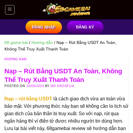
Skip
to
content
ĐĂNG NHẬP
ĐĂNG KÝ
68 game bài
/
Hướng dẫn
/
Nạp – Rút Bằng USDT An Toàn,
Không Thể Truy Xuất Thanh Toán
HƯỚNG DẪN
Nạp – Rút Bằng USDT An Toàn, Không
Thể Truy Xuất Thanh Toán
POSTED ON
14/05/2024
BY
MR KROSFUA
Nạp – rút bằng USDT
là cách giao dịch vừa an toàn vừa
bảo mật. Với phương thức này bạn sẽ không cần lo lịch sử
giao dịch của bản thân bị truy xuất. So với nạp, rút qua
ngân hàng thì ví điện tử được nhiều người tin dùng hơn.
Lưu lại bài viết này, 68gamebai review sẽ hướng dẫn bạn