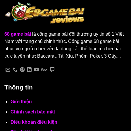
68 game bài
là cổng game bài đổi thưởng uy tín số 1 Việt
Nam với trang chủ chính thức. Cổng game 68 game bài
phục vụ người chơi với đa dạng các thể loại trò chơi bài
trực tuyến như: Baccarat, Tài Xỉu, Phỏm, Poker, 3 Cây....
Thông tin
Giới thiệu
Chính sách bảo mật
Điều khoản điều kiện