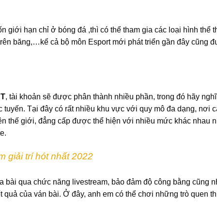
 giới hạn chỉ ở bóng đá ,thì có thể tham gia các loại hình thể 
trên băng,…kể cả bộ môn Esport mới phát triển gần đây cũng 
ET
, tài khoản sẽ được phân thành nhiều phần, trong đó hãy nghĩ 
ực tuyến. Tại đây có rất nhiều khu vực với quy mô đa dạng, nơi 
rên thế giới, đẳng cấp được thể hiện với nhiều mức khác nhau 
e.
giải trí hót nhất 2022
ia bài qua chức năng livestream, bảo đảm độ công bằng cũng 
ết quả của ván bài. Ở đây, anh em có thể chơi những trò quen t