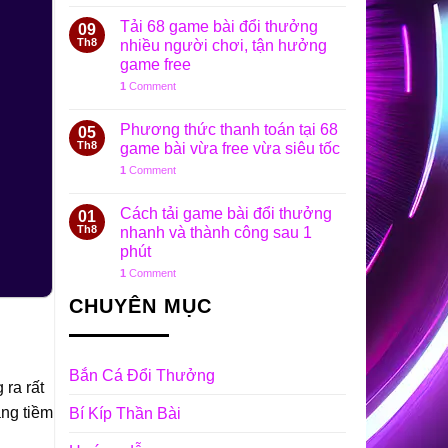
Top
68Gamebai
khoản
12
Tải 68 game bài đổi thưởng
–
09
App
Đỉnh
Th8
nhiều người chơi, tận hưởng
Tài
Cao
game free
Xỉu
Giải
1
Comment
Online
Trí
Uy
Đổi
Tín
Thưởng
Phương thức thanh toán tại 68
05
Nhất
2025
Th8
game bài vừa free vừa siêu tốc
Năm
1
Comment
2025
Cách tải game bài đổi thưởng
01
Th8
nhanh và thành công sau 1
phút
1
Comment
CHUYÊN MỤC
Bắn Cá Đổi Thưởng
ra rất
ang tiềm
Bí Kíp Thần Bài