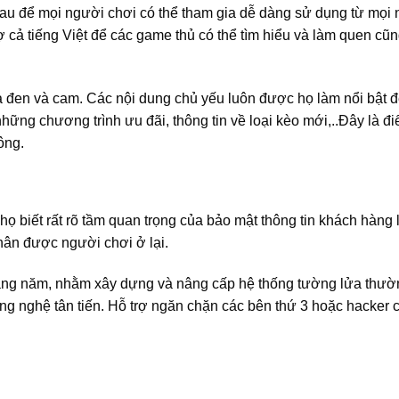
u để mọi người chơi có thể tham gia dễ dàng sử dụng từ mọi n
ợ cả tiếng Việt để các game thủ có thể tìm hiểu và làm quen cũ
à đen và cam. Các nội dung chủ yếu luôn được họ làm nổi bật 
những chương trình ưu đãi, thông tin về loại kèo mới,..Đây là đ
ông.
ọ biết rất rõ tầm quan trọng của bảo mật thông tin khách hàng 
chân được người chơi ở lại.
ng năm, nhằm xây dựng và nâng cấp hệ thống tường lửa thườ
ông nghệ tân tiến. Hỗ trợ ngăn chặn các bên thứ 3 hoặc hacker c