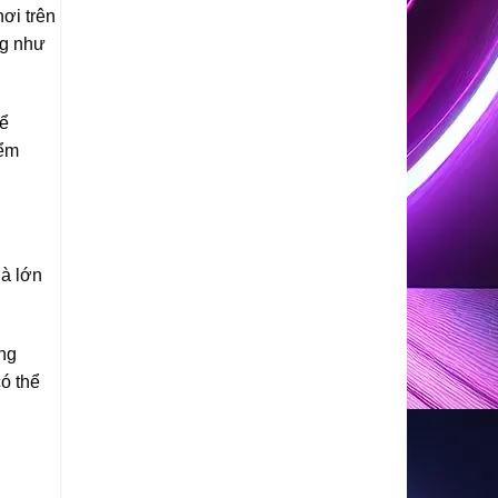
ơi trên
ng như
để
iểm
là lớn
ng
ó thể