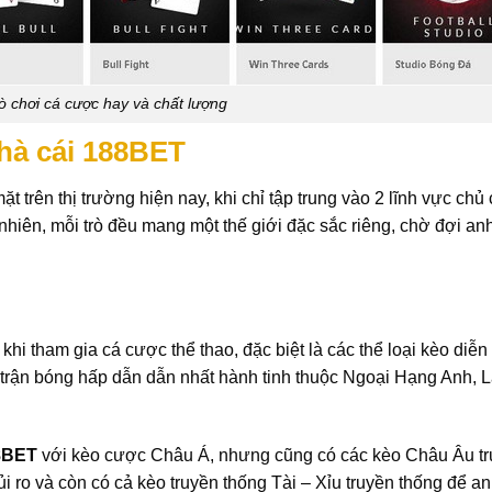
rò chơi cá cược hay và chất lượng
nhà cái 188BET
trên thị trường hiện nay, khi chỉ tập trung vào 2 lĩnh vực chủ 
 nhiên, mỗi trò đều mang một thế giới đặc sắc riêng, chờ đợi a
khi tham gia cá cược thể thao, đặc biệt là các thể loại kèo diễn
c trận bóng hấp dẫn dẫn nhất hành tinh thuộc Ngoại Hạng Anh, L
8BET
với kèo cược Châu Á, nhưng cũng có các kèo Châu Âu t
i ro và còn có cả kèo truyền thống Tài – Xỉu truyền thống để a