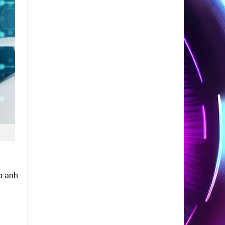
p anh