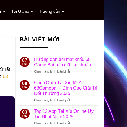
i
Tải Game
Hướng dẫn
BÀI VIẾT MỚI
Hướng dẫn đổi mật khẩu 68
07
Th8
Game Bài bảo mật tài khoản
ừ rất
Chức năng bình luận bị tắt
ở
ủa
68
Hướng
dẫn
Cách Chơi Tài Xỉu MD5
08
đổi
Th7
68Gamebai – Đỉnh Cao Giải Trí
mật
Đổi Thưởng 2025
khẩu
Chức năng bình luận bị tắt
ở
68
Cách
Game
Chơi
Bài
Top 12 App Tài Xỉu Online Uy
03
Tài
bảo
Th7
Tín Nhất Năm 2025
Xỉu
mật
Chức năng bình luận bị tắt
ở
MD5
tài