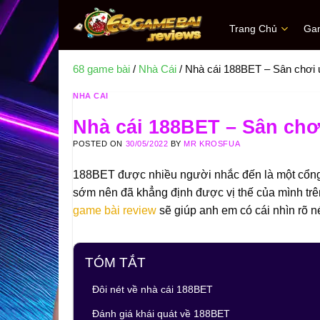
Skip
to
Trang Chủ
Ga
content
68 game bài
/
Nhà Cái
/
Nhà cái 188BET – Sân chơi 
NHÀ CÁI
Nhà cái 188BET – Sân chơ
POSTED ON
30/05/2022
BY
MR KROSFUA
188BET được nhiều người nhắc đến là một cổng g
sớm nên đã khẳng định được vị thế của mình trê
game bài review
sẽ giúp anh em có cái nhìn rõ n
TÓM TẮT
Đôi nét về nhà cái 188BET
Đánh giá khái quát về 188BET