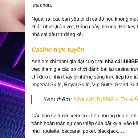
lựa chọn.
Ngoài ra, các bạn yêu thích cá độ nếu không muốn
khác như Quần vợt, Bóng chày, boxing, Hockey 
nhà cái đầu tư đáng kể.
Casino trực tuyến
Anh em khi tham gia đặt cược tại
nhà cái 188B
việc tham gia các trò chơi đánh bài tại casino tr
chỉ được nhìn thấy ở những sòng trực tiếp lớn t
Imperial Suite, Royal Suite, Vip Suite, Grand Suit
Xem thêm:
Nhà cái JUN88 – Tụ điểm 
Các bạn sẽ được xem trực tiếp những dealer ch
tránh hoàn toàn sự can thiệp của bất kỳ ai vào k
như: roulette, baccarat, poker, blackjack,….