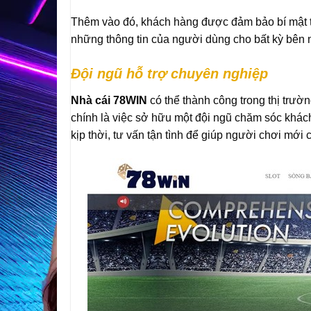
Thêm vào đó, khách hàng được đảm bảo bí mật tu
những thông tin của người dùng cho bất kỳ bên 
Đội ngũ hỗ trợ chuyên nghiệp
Nhà cái 78WIN
có thể thành công trong thị trườn
chính là việc sở hữu một đội ngũ chăm sóc khách
kịp thời, tư vấn tận tình để giúp người chơi mới 