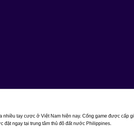
ủa nhiều tay cược ở Việt Nam hiện nay. Cổng game được cấp g
 đặt ngay tại trung tâm thủ đô đất nước Philippines.