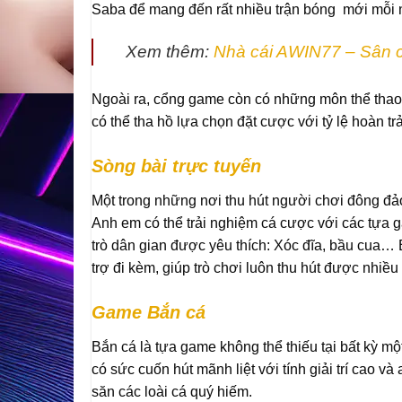
Saba để mang đến rất nhiều trận bóng mới mỗi 
Xem thêm:
Nhà cái AWIN77 – Sân c
Ngoài ra, cổng game còn có những môn thể thao
có thể tha hồ lựa chọn đặt cược với tỷ lệ hoàn t
Sòng bài trực tuyến
Một trong những nơi thu hút người chơi đông đảo 
Anh em có thể trải nghiệm cá cược với các tựa g
trò dân gian được yêu thích: Xóc đĩa, bầu cua… 
trợ đi kèm, giúp trò chơi luôn thu hút được nhiề
Game Bắn cá
Bắn cá là tựa game không thể thiếu tại bất kỳ m
có sức cuốn hút mãnh liệt với tính giải trí cao 
săn các loài cá quý hiếm.