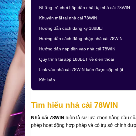
Những trò chơi hấp dẫn nhất tại nhà cái 78WIN
Khuyến mãi tại nhà cái 78WIN
Hướng dẫn cách đăng ký 188BET
Hướng dẫn cách đăng nhập nhà cái 78WIN
Hướng dẫn nạp tiền vào nhà cái 78WIN
Quy trình tải app 188BET về điện thoại
Link vào nhà cái 78WIN luôn được cập nhật
Kết luận
Tìm hiểu nhà cái 78WIN
Nhà cái 78WIN
luôn là sự lựa chọn hàng đầu c
phép hoạt động hợp pháp và có trụ sở chính được