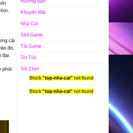
Hướng dẫn
với
chơi.
Khuyến Mãi
Nhà Cái
Slot Game
ừng cải
Tải Game
vào đó,
 đại.
Tin Tức
Trò Chơi
y phút
Block
"top-nha-cai"
not found
Block
"top-nha-cai"
not found