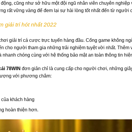
t động, cũng như sở hữu một đội ngũ nhân viên chuyên nghiệp 
ứng rất vững vàng để đem lại sự hài lòng tốt nhất đến từ người 
giải trí hót nhất 2022
chơi giải trí cá cược trực tuyến hàng đầu. Cổng game không ng
n cho người tham gia những trải nghiệm tuyệt vời nhất. Thêm 
 và nhanh chóng cùng với hệ thống bảo mật an toàn thông tin hiện
cái 78WIN
đơn giản chỉ là cung cấp cho người chơi, những giâ
ất lượng với phương châm:
g của khách hàng
ng hoàn thiện hơn.