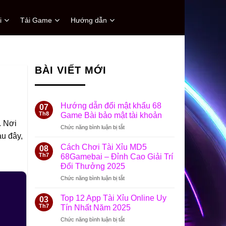
i
Tải Game
Hướng dẫn
BÀI VIẾT MỚI
Hướng dẫn đổi mật khẩu 68
07
Th8
Game Bài bảo mật tài khoản
. Nơi
Chức năng bình luận bị tắt
ở
au đây,
Hướng
dẫn
Cách Chơi Tài Xỉu MD5
08
đổi
Th7
68Gamebai – Đỉnh Cao Giải Trí
mật
Đổi Thưởng 2025
khẩu
Chức năng bình luận bị tắt
ở
68
Cách
Game
Chơi
Bài
Top 12 App Tài Xỉu Online Uy
03
Tài
bảo
Th7
Tín Nhất Năm 2025
Xỉu
mật
Chức năng bình luận bị tắt
ở
MD5
tài