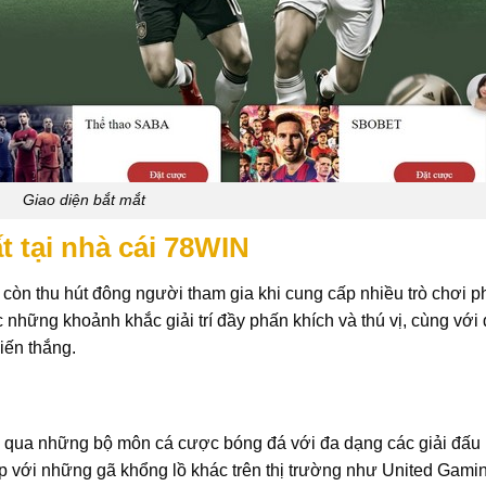
Giao diện bắt mắt
 tại nhà cái 78WIN
còn thu hút đông người tham gia khi cung cấp nhiều trò chơi p
những khoảnh khắc giải trí đầy phấn khích và thú vị, cùng với 
iến thắng.
 qua những bộ môn cá cược bóng đá với đa dạng các giải đấu
ợp với những gã khổng lồ khác trên thị trường như United Gami