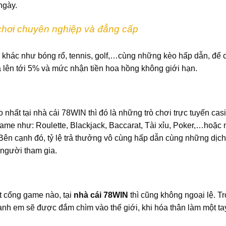
ngày.
hơi chuyên nghiệp và đẳng cấp
 khác như bóng rổ, tennis, golf,…cùng những kèo hấp dẫn, để 
rả lên tới 5% và mức nhận tiền hoa hồng không giới hạn.
nhất tại nhà cái 78WIN thì đó là những trò chơi trực tuyến cas
ame như: Roulette, Blackjack, Baccarat, Tài xỉu, Poker,…hoặc 
Bên cạnh đó, tỷ lệ trả thưởng vô cùng hấp dẫn cùng những dịch
u người tham gia.
ột cổng game nào, tại
nhà cái 78WIN
thì cũng không ngoại lệ. Tr
và anh em sẽ được đắm chìm vào thế giới, khi hóa thân làm một ta