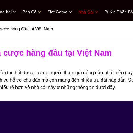
me bài
Bắn Cá
Slot Game
Nhà Cái
Bí Kíp Thần Bà
cược hàng đầu tại Việt Nam
á cược hàng đầu tại Việt Nam
ôn thu hút được lượng người tham gia đông đảo nhất hiện nay
dịch vụ hỗ trợ chu đáo mà còn mang đến nhiều ưu đãi hấp dẫn. S
hiểu rõ hơn về nhà cái này ở những thông tin dưới đây.