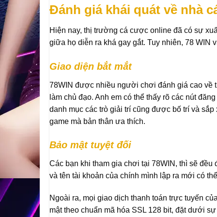
Đánh giá khái quát về nhà c
Hiện nay, thị trường cá cược online đã có sự xu
giữa họ diễn ra khá gay gắt. Tuy nhiên, 78 WIN v
Giao diện bắt mắt
78WIN được nhiều người chơi đánh giá cao về thi
làm chủ đạo. Anh em có thể thấy rõ các nút đăng k
danh mục các trò giải trí cũng được bố trí và s
game mà bản thân ưa thích.
Bảo mật tuyệt đối
Các bạn khi tham gia chơi tại 78WIN, thì sẽ đều
và tên tài khoản của chính mình lập ra mới có t
Ngoài ra, mọi giao dịch thanh toán trực tuyến củ
mật theo chuẩn mã hóa SSL 128 bit, đặt dưới sự 