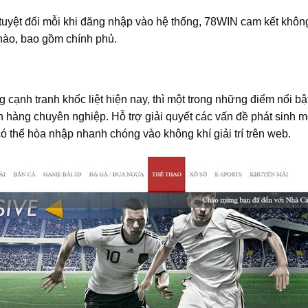
yệt đối mỗi khi đăng nhập vào hệ thống, 78WIN cam kết không 
nào, bao gồm chính phủ.
g cạnh tranh khốc liệt hiện nay, thì một trong những điểm nổi bậ
 hàng chuyên nghiệp. Hỗ trợ giải quyết các vấn đề phát sinh m
có thể hòa nhập nhanh chóng vào không khí giải trí trên web.