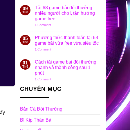
Top
68Gamebai
khoản
12
Tải 68 game bài đổi thưởng
–
09
App
Đỉnh
Th8
nhiều người chơi, tận hưởng
Tài
Cao
game free
Xỉu
Giải
1
Comment
Online
Trí
Uy
Đổi
Tín
Thưởng
Phương thức thanh toán tại 68
05
Nhất
2025
Th8
game bài vừa free vừa siêu tốc
Năm
1
Comment
2025
Cách tải game bài đổi thưởng
01
Th8
nhanh và thành công sau 1
phút
1
Comment
CHUYÊN MỤC
Bắn Cá Đổi Thưởng
iấy
Bí Kíp Thần Bài