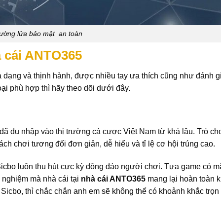
ường lửa bảo mật an toàn
à cái ANTO365
đa dạng và thịnh hành, được nhiều tay ưa thích cũng như đánh g
i phù hợp thì hãy theo dõi dưới đây.
đã du nhập vào thị trường cá cược Việt Nam từ khá lâu. Trò ch
h chơi tương đối đơn giản, dễ hiểu và tỉ lệ cơ hội trúng cao.
Sicbo luôn thu hút cực kỳ đông đảo người chơi. Tựa game có mặ
i nghiệm mà nhà cái tại
nhà cái ANTO365
mang lại hoàn toàn 
 Sicbo, thì chắc chắn anh em sẽ không thể có khoảnh khắc trọn