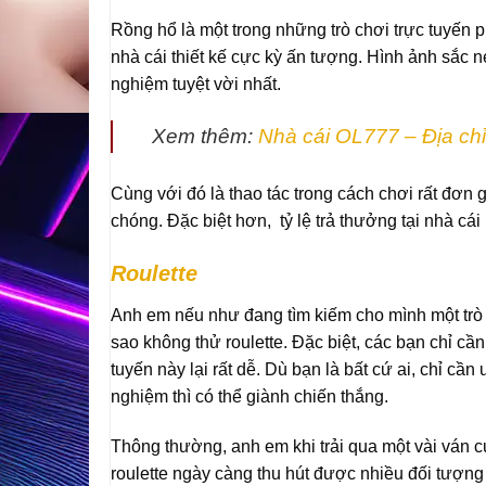
Rồng hổ là một trong những trò chơi trực tuyến ph
nhà cái thiết kế cực kỳ ấn tượng. Hình ảnh sắc 
nghiệm tuyệt vời nhất.
Xem thêm:
Nhà cái OL777 – Địa ch
Cùng với đó là thao tác trong cách chơi rất đơn 
chóng. Đặc biệt hơn, tỷ lệ trả thưởng tại nhà cái
Roulette
Anh em nếu như đang tìm kiếm cho mình một trò ch
sao không thử roulette. Đặc biệt, các bạn chỉ cầ
tuyến này lại rất dễ. Dù bạn là bất cứ ai, chỉ cần
nghiệm thì có thể giành chiến thắng.
Thông thường, anh em khi trải qua một vài ván cư
roulette ngày càng thu hút được nhiều đối tượng