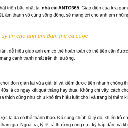
át triển bậc nhất tại
nhà cái ANTO365
. Giao diện của tựa ga
nét, âm thanh vô cùng sống động, sẽ mang tới cho anh em những
ỉ uy tín cho anh em đam mê cá cược
giản, dễ hiểu giúp anh em có thể hoàn toàn có thể tiếp cận đượ
 mang cạnh tranh nhất trên thị trường.
ơi đơn giản lại vừa giải trí và kiếm được tiền nhanh chóng thì
n 40s là có ngay kết quả thắng hay thua. Không chỉ vậy, cách chơ
 ưa thích cũng như chịu khó tìm hiểu luật chơi và trang bị thêm k
ợc là đã có thể thành thạo. Đó cũng chính là lý do, khiến trò c
 tham gia. Ngoài ra, tỷ lệ trả thưởng cũng cực kỳ hấp dẫn mà k