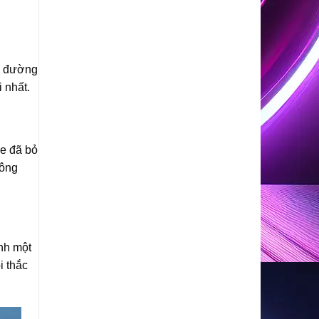
p đường
 nhất.
me đã bỏ
công
nh một
i thắc