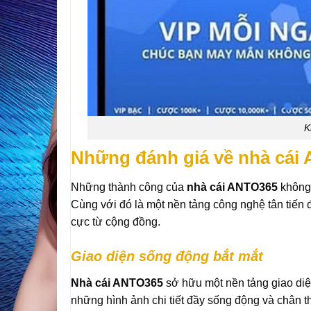
K
Những đánh giá về nhà cái
Những thành công của
nhà cái ANTO365
không 
Cùng với đó là một nền tảng công nghệ tân tiến
cực từ cộng đồng.
Giao diện sống động bắt mắt
Nhà cái ANTO365
sở hữu một nền tảng giao diện
những hình ảnh chi tiết đầy sống động và chân 