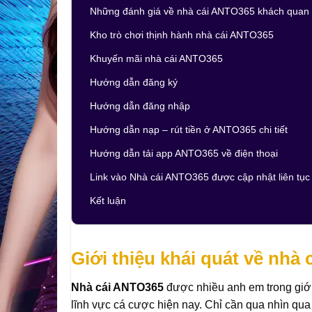
Những đánh giá về nhà cái ANTO365 khách quan
Kho trò chơi thịnh hành nhà cái ANTO365
Khuyến mãi nhà cái ANTO365
Hướng dẫn đăng ký
Hướng dẫn đăng nhập
Hướng dẫn nạp – rút tiền ở ANTO365 chi tiết
Hướng dẫn tải app ANTO365 về điện thoại
Link vào Nhà cái ANTO365 được cập nhật liên tục
Kết luận
Giới thiệu khái quát về nhà
Nhà cái ANTO365
được nhiều anh em trong giới 
lĩnh vực cá cược hiện nay. Chỉ cần qua nhìn qua