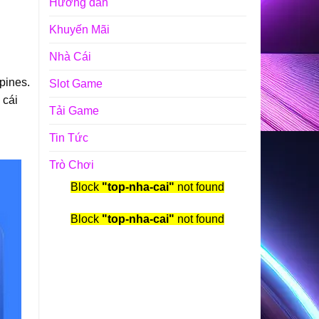
Hướng dẫn
Khuyến Mãi
Nhà Cái
pines.
Slot Game
 cái
Tải Game
Tin Tức
Trò Chơi
Block
"top-nha-cai"
not found
Block
"top-nha-cai"
not found