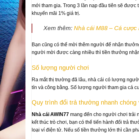
mới tham gia. Trong 3 lần nạp đầu tiên sẽ được t
khuyến mãi 1% giá trị.
Xem thêm:
Nhà cái M88 – Cá cược 
Bạn cũng có thể mời thêm người để nhận thưởng
người mời được càng nhiều thì tiền thưởng nhậ
Số lượng người chơi
Ra mắt thị trường đã lâu, nhà cái có lượng ngườ
tín và công bằng. Số lượng người tham gia cá c
Quy trình đổi trả thưởng nhanh chóng v
Nhà cái AWIN77
mang đến cho người chơi trải n
kết thúc trò chơi, bạn có thể tiến hành đổi trả 
loại ví điện tử. Nếu số tiền thưởng lớn thì cần p