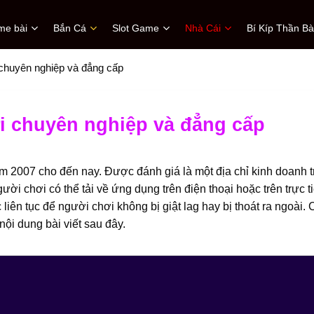
me bài
Bắn Cá
Slot Game
Nhà Cái
Bí Kíp Thần Bà
chuyên nghiệp và đẳng cấp
i chuyên nghiệp và đẳng cấp
 2007 cho đến nay. Được đánh giá là một địa chỉ kinh doanh t
ời chơi có thể tải về ứng dụng trên điện thoại hoặc trên trực ti
liên tục để người chơi không bị giật lag hay bị thoát ra ngoài.
nội dung bài viết sau đây.