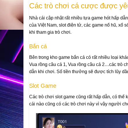
Các trò chơi cá cược được yê
Nhà cái cập nhật rất nhiều tựa game hót hấp dẫn
của Việt Nam, slot điện tử, các game nổ hũ, xổ s
khi tham gia trò chơi.
Bắn cá
Bên trong kho game bắn cá có rất nhiều loại kh
Vua rồng câu cá 1, Vua rồng câu cá 2…các trò c
dẫn khi chơi. Số tiền thưởng sẽ được tích lũy d
Slot Game
Các trò chơi slot game cũng rất hấp dẫn, có thể
cái nào cũng có các trò chơi này vì vậy người chơ