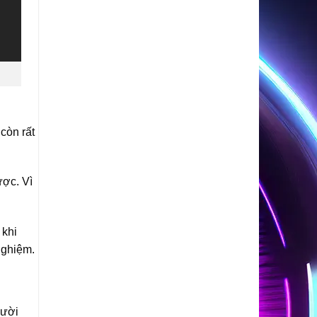
còn rất
ược. Vì
 khi
nghiệm.
gười