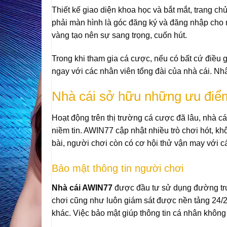
Thiết kế giao diện khoa học và bắt mắt, trang ch
phải màn hình là góc đăng ký và đăng nhập cho 
vàng tạo nên sự sang trọng, cuốn hút.
Trong khi tham gia cá cược, nếu có bất cứ điều gì
ngay với các nhân viên tổng đài của nhà cái. Nhâ
Nhà cái sở hữu những ưu điểm
Hoạt động trên thị trường cá cược đã lâu, nhà c
niềm tin. AWIN77 cập nhật nhiều trò chơi hót, kh
bài, người chơi còn có cơ hội thử vận may với cá
Bảo mật thông tin người chơi
Nhà cái AWIN77
được đầu tư sử dụng đường tru
chơi cũng như luôn giám sát được nền tảng 24/
khác. Việc bảo mật giúp thông tin cá nhân không