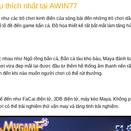
u thích nhất tại AWIN77
 như các trò chơi kinh điển của sòng bài đến những trò chơi dâ
ố lô đề đến game bắn cá. Đồ họa thiết kế rất bắt mắt làm tăng h
ác nhau như Ngũ rồng bắn cá, Bắn cá tàu kho báu, Maya đánh bắ
hơi vừa đẹp mắt lại được đầu tư thêm hệ thống âm thanh nên rấ
ần đến khi nào muốn người chơi có thể rút thưởng.
 kể đến như FaCai điện tử, JDB điện tử, máy kéo Maya. Không 
i có thể trải nghiệm thử vận may và tăng tính trải nghiệm.