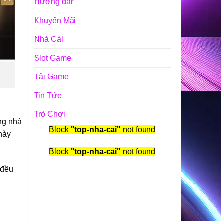
Hướng dẫn
Khuyến Mãi
Nhà Cái
Slot Game
Tải Game
Tin Tức
Trò Chơi
ững nhà
Block
"top-nha-cai"
not found
này
Block
"top-nha-cai"
not found
 đều