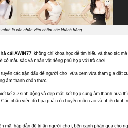
ết mình là các nhân viên chăm sóc khách hàng
nhà cái AWIN77
, không chỉ khoa học dễ tìm hiểu và thao tác mà 
 sẽ có màu sắc và nhân vật riêng phù hợp với trò chơi.
c tuyến các trận đấu để người chơi vừa xem vừa tham gia đặt c
ống âm thanh chân thực.
iết kế 3D sinh động và đẹp mắt, kết hợp cũng âm thanh nữa thì
út. Các nhân viên đồ họa phải có chuyên môn cao và nhiều kinh 
n mãi hấp dẫn để tri ân người chơi, bên cạnh phần quà cho n