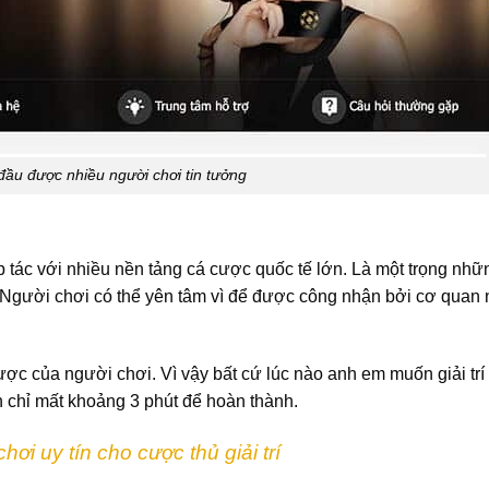
 đầu được nhiều người chơi tin tưởng
p tác với nhiều nền tảng cá cược quốc tế lớn. Là một trọng nh
 Người chơi có thể yên tâm vì để được công nhận bởi cơ quan 
ợc của người chơi. Vì vậy bất cứ lúc nào anh em muốn giải trí
ch chỉ mất khoảng 3 phút để hoàn thành.
ơi uy tín cho cược thủ giải trí