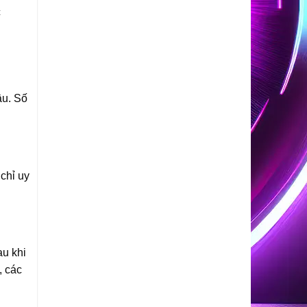
c
ầu. Số
chỉ uy
au khi
, các