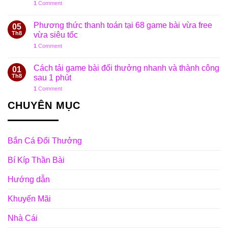
1
Comment
Xỉu
Cao
Online
Giải
Uy
Phương thức thanh toán tại 68 game bài vừa free
05
Trí
Tín
Th8
vừa siêu tốc
Đổi
Nhất
Thưởng
1
Comment
Năm
2025
2025
Cách tải game bài đổi thưởng nhanh và thành công
01
Th8
sau 1 phút
1
Comment
CHUYÊN MỤC
Bắn Cá Đổi Thưởng
Bí Kíp Thần Bài
Hướng dẫn
Khuyến Mãi
Nhà Cái