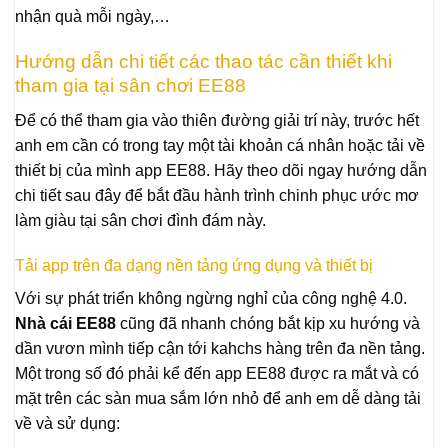
nhận quà mỗi ngày,…
Hướng dẫn chi tiết các thao tác cần thiết khi
tham gia tại sân chơi EE88
Để có thể tham gia vào thiên đường giải trí này, trước hết
anh em cần có trong tay một tài khoản cá nhân hoặc tải về
thiết bị của mình app EE88. Hãy theo dõi ngay hướng dẫn
chi tiết sau đây để bắt đầu hành trình chinh phục ước mơ
làm giàu tại sân chơi đình đám này.
Tải app trên đa dạng nền tảng ứng dụng và thiết bị
Với sự phát triển không ngừng nghỉ của công nghệ 4.0.
Nhà cái EE88
cũng đã nhanh chóng bắt kịp xu hướng và
dần vươn mình tiếp cận tới kahchs hàng trên đa nền tảng.
Một trong số đó phải kể đến app EE88 được ra mắt và có
mặt trên các sàn mua sắm lớn nhỏ để anh em dễ dàng tải
về và sử dụng: