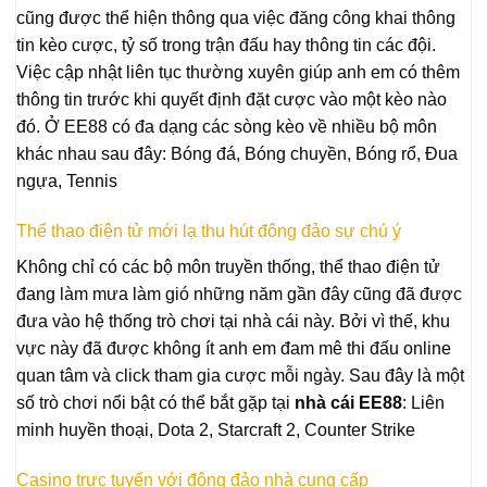
cũng được thể hiện thông qua việc đăng công khai thông
tin kèo cược, tỷ số trong trận đấu hay thông tin các đội.
Việc cập nhật liên tục thường xuyên giúp anh em có thêm
thông tin trước khi quyết định đặt cược vào một kèo nào
đó. Ở EE88 có đa dạng các sòng kèo về nhiều bộ môn
khác nhau sau đây: Bóng đá, Bóng chuyền, Bóng rổ, Đua
ngựa, Tennis
Thể thao điện tử mới lạ thu hút đông đảo sự chú ý
Không chỉ có các bộ môn truyền thống, thể thao điện tử
đang làm mưa làm gió những năm gần đây cũng đã được
đưa vào hệ thống trò chơi tại nhà cái này. Bởi vì thế, khu
vực này đã được không ít anh em đam mê thi đấu online
quan tâm và click tham gia cược mỗi ngày. Sau đây là một
số trò chơi nổi bật có thể bắt gặp tại
nhà cái EE88
: Liên
minh huyền thoại, Dota 2, Starcraft 2, Counter Strike
Casino trực tuyến với đông đảo nhà cung cấp