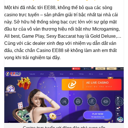
Một khi đã nhắc tới EE88, không thể bỏ qua các sòng
casino trực tuyến – sản phẩm giải trí bậc nhất tại nhà cái
này. Sở hữu hệ thống sòng bạc cực lớn với sự góp mặt
đầu tư của vô vàn thương hiệu nổi bật như Microgaming,
All best, Game Play, Sexy Baccarat hay là Gold Deluxe,…
Cùng với các dealer xinh đẹp với nhiệm vụ dẫn dắt ván
đấu, chắc chắn Casino EE88 sẽ không làm anh em thất
vọng khi trải nghiệm tại đây.
Casino trực tuyến với đông đảo nhà cung cấp