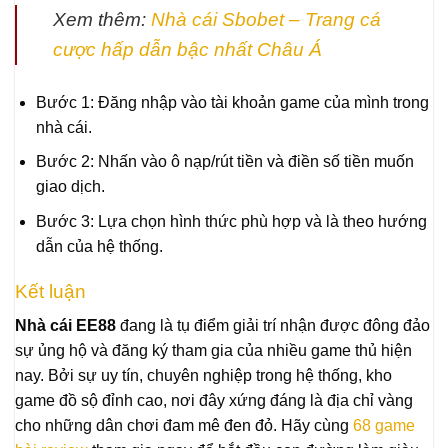
Xem thêm:
Nhà cái Sbobet – Trang cá
cược hấp dẫn bậc nhất Châu Á
Bước 1: Đăng nhập vào tài khoản game của mình trong
nhà cái.
Bước 2: Nhấn vào ô nạp/rút tiền và điền số tiền muốn
giao dịch.
Bước 3: Lựa chọn hình thức phù hợp và là theo hướng
dẫn của hệ thống.
Kết luận
Nhà cái EE88
đang là tụ điểm giải trí nhận được đông đảo
sự ủng hộ và đăng ký tham gia của nhiều game thủ hiện
nay. Bởi sự uy tín, chuyên nghiệp trong hệ thống, kho
game đồ sộ đỉnh cao, nơi đây xứng đáng là địa chỉ vàng
cho những dân chơi đam mê đen đỏ. Hãy cùng
68 game