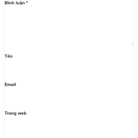
Bình luận
*
Tên
Email
Trang web