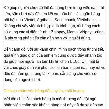
Để giúp người chơi có thể đa dạng hơn trong việc nạp, rút
tiền, sân chơi này đã liên kết với hầu hết các ngân hàng
nổi bật như Viettel, Agribank, Sacombank, Vietinbank,…
Không chỉ vậy việc tích hợp quá trình nạp, rút bằng cách
sử dụng các ví điện tử như Zalopay, Momo, VNpay,.. cũng
là phương pháp tiếp cận gần hơn với người dùng.
Bên cạnh đó, với sự xanh chín, minh bạch trong từ chi tiết,
quá trình giao dịch của anh em cũng được đẩy nhanh tốc
độ giúp mọi người an tâm khi tin chọn EE88. Chỉ mất từ
vài chục giây đến vài phút, số tiền bạn muốn nạp hay rút về
đều đã nằm gọn trong tài khoản, sẵn sàng cho việc sử
dụng của người chơi.
Dịch vụ chăm sóc hàng đầu, uy tín, chất lượng
Với tôn chỉ mỗi khách hàng là một thượng đế, đội ngũ
nhân viên chăm sóc khách hàng nơi đây đã được đào tạo