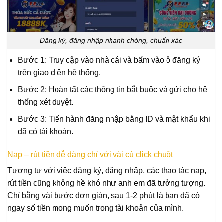
Đăng ký, đăng nhập nhanh chóng, chuẩn xác
Bước 1: Truy cập vào nhà cái và bấm vào ô đăng ký
trên giao diện hệ thống.
Bước 2: Hoàn tất các thông tin bắt buộc và gửi cho hệ
thống xét duyệt.
Bước 3: Tiến hành đăng nhập bằng ID và mật khẩu khi
đã có tài khoản.
Nạp – rút tiền dễ dàng chỉ với vài cú click chuột
Tương tự với việc đăng ký, đăng nhập, các thao tác nạp,
rút tiền cũng không hề khó như anh em đã tưởng tượng.
Chỉ bằng vài bước đơn giản, sau 1-2 phút là bạn đã có
ngay số tiền mong muốn trong tài khoản của mình.