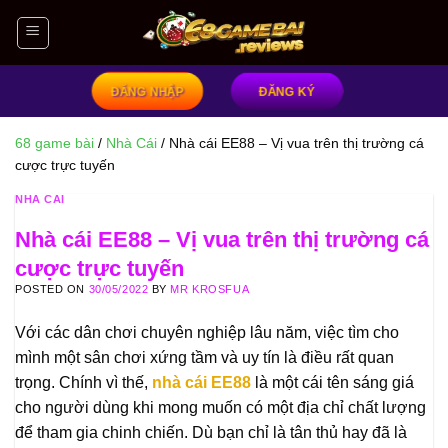
Skip
to
content
ĐĂNG NHẬP
ĐĂNG KÝ
68 game bài
/
Nhà Cái
/
Nhà cái EE88 – Vị vua trên thị trường cá
cược trực tuyến
NHÀ CÁI
Nhà cái EE88 – Vị vua trên thị trường cá
cược trực tuyến
POSTED ON
30/05/2022
BY
MR KROSFUA
Với các dân chơi chuyên nghiệp lâu năm, việc tìm cho
mình một sân chơi xứng tầm và uy tín là điều rất quan
trọng. Chính vì thế,
nhà cái EE88
là một cái tên sáng giá
cho người dùng khi mong muốn có một địa chỉ chất lượng
để tham gia chinh chiến. Dù bạn chỉ là tân thủ hay đã là