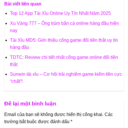
Bài viết liên quan
Top 12 App Tài Xỉu Online Uy Tín Nhất Năm 2025
Xu Vàng 777 – Ông trùm bắn cá online hàng đầu hiện
nay
Tài Xỉu MD5: Giới thiệu cổng game đổi tiền thật uy tín
hàng đầu
TDTC: Review chi tiết nhất cổng game online đổi tiền
thật
Sunwin tài xỉu – Cơ hội trải nghiệm game kiếm tiền cực
“chất”!
Để lại một bình luận
Email của bạn sẽ không được hiển thị công khai.
Các
trường bắt buộc được đánh dấu
*