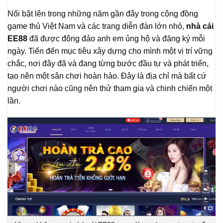
Nổi bật lên trong những năm gần đây trong cộng đồng
game thủ Việt Nam và các trang diễn đàn lớn nhỏ,
nhà cái
EE88
đã được đông đảo anh em ủng hộ và đăng ký mỗi
ngày. Tiến đến mục tiêu xây dựng cho mình một vị trí vững
chắc, nơi đây đã và đang từng bước đầu tư và phát triển,
tạo nên một sân chơi hoàn hảo. Đây là địa chỉ mà bất cứ
người chơi nào cũng nên thử tham gia và chinh chiến một
lần.