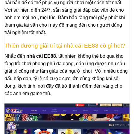
bài bản để có thể phục vụ người chơi một cách tốt nhất.
Với sự hiện diện 24/7, sẵn sàng giải đáp các vấn đề cho
anh em mọi nơi, mọi lúc. Đảm bảo rằng mỗi giây phút khi
tham gia tại sân chơi này đề mang đến cho người dùng
trải nghiệm tốt nhất.
Thiên đường giải trí tại nhà cái EE88 có gì hot?
Nhắc đến
nhà cái EE88
, tất nhiên không thể bỏ qua kho
tàng trò chơi phong phú đa dạng, đáp ứng được nhu cầu
giải trí cũng như làm giàu của người chơi. Với nhiều dòng
đấu hấp dẫn, tỷ lệ cá cược cực lớn cùng không khí sôi
động, kịch tính, nơi đây đã trở thành điểm đến vàng cho
các anh em game thủ.