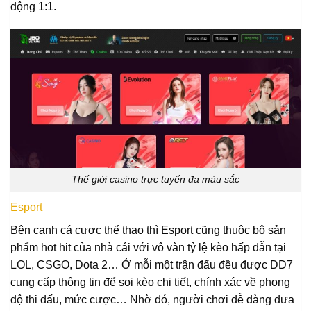
động 1:1.
Thế giới casino trực tuyến đa màu sắc
Esport
Bên cạnh cá cược thể thao thì Esport cũng thuộc bộ sản
phẩm hot hit của nhà cái với vô vàn tỷ lệ kèo hấp dẫn tại
LOL, CSGO, Dota 2… Ở mỗi một trận đấu đều được DD7
cung cấp thông tin để soi kèo chi tiết, chính xác về phong
độ thi đấu, mức cược… Nhờ đó, người chơi dễ dàng đưa