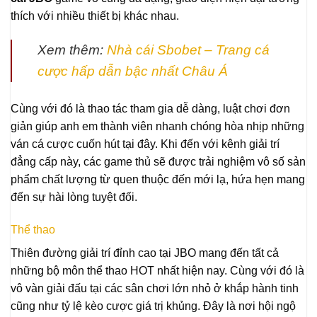
thích với nhiều thiết bị khác nhau.
Xem thêm:
Nhà cái Sbobet – Trang cá
cược hấp dẫn bậc nhất Châu Á
Cùng với đó là thao tác tham gia dễ dàng, luật chơi đơn
giản giúp anh em thành viên nhanh chóng hòa nhịp những
ván cá cược cuốn hút tại đây. Khi đến với kênh giải trí
đẳng cấp này, các game thủ sẽ được trải nghiệm vô số sản
phẩm chất lượng từ quen thuộc đến mới lạ, hứa hẹn mang
đến sự hài lòng tuyệt đối.
Thể thao
Thiên đường giải trí đỉnh cao tại JBO mang đến tất cả
những bộ môn thể thao HOT nhất hiện nay. Cùng với đó là
vô vàn giải đấu tại các sân chơi lớn nhỏ ở khắp hành tinh
cũng như tỷ lệ kèo cược giá trị khủng. Đây là nơi hội ngộ