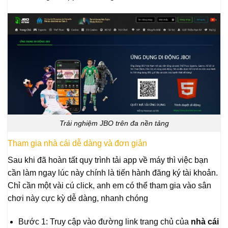
Trải nghiệm JBO trên đa nền tảng
Tham gia nhà cái dễ dàng và đơn giản
Sau khi đã hoàn tất quy trình tải app về máy thì việc bạn
cần làm ngay lúc này chính là tiến hành đăng ký tài khoản.
Chỉ cần một vài cú click, anh em có thể tham gia vào sân
chơi này cực kỳ dễ dàng, nhanh chóng
Bước 1: Truy cập vào đường link trang chủ của
nhà cái