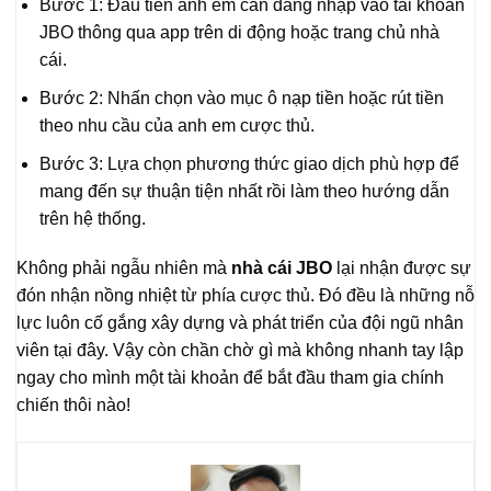
Bước 1: Đầu tiên anh em cần đăng nhập vào tài khoản
JBO thông qua app trên di động hoặc trang chủ nhà
cái.
Bước 2: Nhấn chọn vào mục ô nạp tiền hoặc rút tiền
theo nhu cầu của anh em cược thủ.
Bước 3: Lựa chọn phương thức giao dịch phù hợp để
mang đến sự thuận tiện nhất rồi làm theo hướng dẫn
trên hệ thống.
Không phải ngẫu nhiên mà
nhà cái JBO
lại nhận được sự
đón nhận nồng nhiệt từ phía cược thủ. Đó đều là những nỗ
lực luôn cố gắng xây dựng và phát triển của đội ngũ nhân
viên tại đây. Vậy còn chần chờ gì mà không nhanh tay lập
ngay cho mình một tài khoản để bắt đầu tham gia chính
chiến thôi nào!