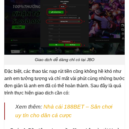
Giao dịch dễ dàng chỉ có tại JBO
Đặc biệt, các thao tác nạp rút tiền cũng không hề khó như
anh em tưởng tượng và chỉ mất vài phút cùng những bước
đơn giản là anh em đã có thể hoàn thành. Sau đây là quá
trình thực hiện giao dịch cần có:
Xem thêm:
Nhà cái 188BET – Sân chơi
uy tín cho dân cá cược