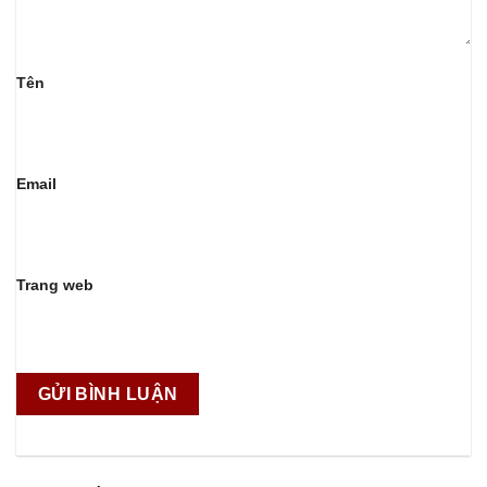
Tên
Email
Trang web