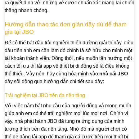
ra quyết định với những vé cược chuẩn xác mang lại chiến
thắng nhanh chóng.
Hướng dẫn thao tác đơn giản đầy đủ để tham
gia tại JBO
Để có thể bắt đầu trải nghiệm thiên đường giải trí này, điều
đầu tiên anh em cần làm đó chính là sở hữu cho mình một
tài khoản thành viên. Đồng thời, nếu muốn tận hưởng một
cách tối ưu thì tải app về thiết bị di động sẽ là điều không
thể thiếu. Vậy nên, hãy cùng hòa mình vào
nhà cái JBO
đầy sôi động qua hướng dẫn chi tiết sau đây:
Trải nghiệm tại JBO trên đa nền tảng
Với việc nắm bắt nhu cầu của người dùng và mong muốn
giúp anh em có thể trải nghiệm mọi lúc mọi nơi. Chính vì
vậy, nhà phát hành JBO đã tung ra ứng dụng của mình
tương thích trên đa nền tảng. Nhờ đó mà người chơi có
thể dễ dàng tải app để tham gia cá cược trên mọi thiết bị.