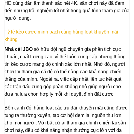
HD cùng dàn âm thanh sắc nét 4K, sân chơi này đã đem
đến những trải nghiệm tốt nhất trong quá trình tham gia của
người dùng.
Tỷ lệ kèo cược minh bạch cùng hàng loạt khuyến mãi
khủng
Nhà cái JBO
sở hữu đội ngũ chuyên gia phân tích cực
chuẩn, chất lượng cao, vì thế luôn cung cấp những thông
tin kèo cược mang độ chính xác lớn nhất. Nhờ đó, người
chơi thi tham gia cá độ có thể nâng cao khả năng chiến
thắng của mình. Ngoài ra, việc cập nhật liên tục kết quả
các trận đấu cũng góp phần không nhỏ giúp người chơi
đưa ra lựa chọn hợp lý mỗi khi quyết định đặt cược.
Bên cạnh đó, hàng loạt các ưu đãi khuyến mãi cũng được
tung ra thường xuyên, tạo cơ hội đem lại nguồn thu lớn
cho mọi người. Với bất cứ ai tham gia chinh chiến tại sân
chơi này, đều có khả năng nhận thưởng cực lớn với đa