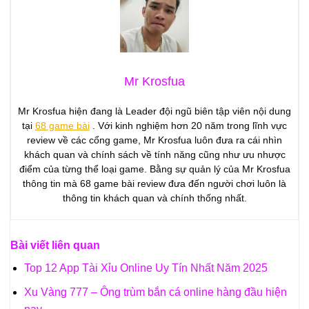
Mr Krosfua
Mr Krosfua hiện đang là Leader đội ngũ biên tập viên nội dung
tại
68 game bài
. Với kinh nghiệm hơn 20 năm trong lĩnh vực
review về các cổng game, Mr Krosfua luôn đưa ra cái nhìn
khách quan và chính sách về tính năng cũng như ưu nhược
điểm của từng thể loại game. Bằng sự quản lý của Mr Krosfua
thông tin mà 68 game bài review đưa đến người chơi luôn là
thông tin khách quan và chính thống nhất.
Bài viết liên quan
Top 12 App Tài Xỉu Online Uy Tín Nhất Năm 2025
Xu Vàng 777 – Ông trùm bắn cá online hàng đầu hiện