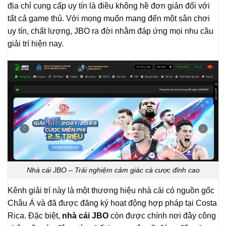
địa chỉ cung cấp uy tín là điều không hề đơn giản đối với
tất cả game thủ. Với mong muốn mang đến một sân chơi
uy tín, chất lượng, JBO ra đời nhằm đáp ứng mọi nhu cầu
giải trí hiện nay.
Nhà cái JBO – Trải nghiệm cảm giác cá cược đỉnh cao
Kênh giải trí này là một thương hiệu nhà cái có nguồn gốc
Châu Á và đã được đăng ký hoạt động hợp pháp tại Costa
Rica. Đặc biệt,
nhà cái JBO
còn được chính nơi đây công