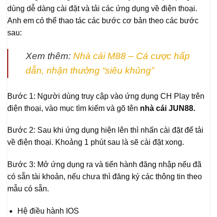
dùng dễ dàng cài đặt và tải các ứng dụng về điện thoại.
Anh em có thể thao tác các bước cơ bản theo các bước
sau:
Xem thêm:
Nhà cái M88 – Cá cược hấp
dẫn, nhận thưởng “siêu khủng”
Bước 1: Người dùng truy cập vào ứng dụng CH Play trên
điện thoại, vào mục tìm kiếm và gõ tên
nhà cái JUN88.
Bước 2: Sau khi ứng dụng hiện lên thì nhấn cài đặt để tải
về điện thoại. Khoảng 1 phút sau là sẽ cài đặt xong.
Bước 3: Mở ứng dụng ra và tiến hành đăng nhập nếu đã
có sẵn tài khoản, nếu chưa thì đăng ký các thông tin theo
mẫu có sẵn.
Hệ điều hành IOS