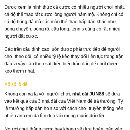
Được xem là hình thức cá cược có nhiều người chơi nhất,
cá độ thể thao rất được lòng người hâm mộ. Không chỉ có
cá độ bóng đá mà các môn thể thao hấp dẫn khác như
bóng chuyền, bóng rổ, cầu lông, tennis cũng có rất nhiều
người đặt cược.
Các trận cầu đỉnh cao luôn được phát trực tiếp để người
chơi theo dõi, có nhiều tỷ lệ kèo thay đổi liên tục trong trận
đấu vì vậy cần theo sát diễn biến trận đấu để chốt được
kèo thơm nhất.
Xổ số lô đề
Không còn xa lạ với người chơi,
nhà cái JUN88
sẽ dựa
vào kết quả của 3 nhà đài của Việt Nam để trả thường. Tỷ
lệ thưởng hấp dẫn hơn so với cách chơi truyền thống nên
nhiều anh em đã tìm đến với mong muốn đổi đời.
Người chơi thắng cược hay không sẽ dựa hoàn toàn vào