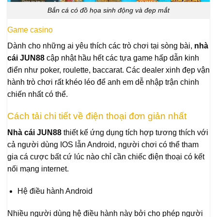
Bắn cá có đồ họa sinh động và đẹp mắt
Game casino
Dành cho những ai yêu thích các trò chơi tại sòng bài,
nhà
cái JUN88
cập nhật hầu hết các tựa game hấp dẫn kinh
điển như poker, roulette, baccarat. Các dealer xinh đẹp vận
hành trò chơi rất khéo léo để anh em dễ nhập trận chinh
chiến nhất có thể.
Cách tải chi tiết về điện thoại đơn giản nhất
Nhà cái JUN88
thiết kế ứng dụng tích hợp tương thích với
cả người dùng IOS lẫn Android, người chơi có thể tham
gia cá cược bất cứ lúc nào chỉ cần chiếc điện thoại có kết
nối mạng internet.
Hệ điều hành Android
Nhiều người dùng hệ điều hành này bởi cho phép người