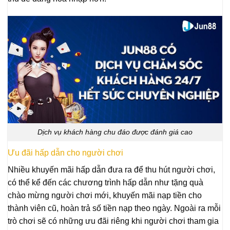
Dịch vụ khách hàng chu đáo được đánh giá cao
Ưu đãi hấp dẫn cho người chơi
Nhiều khuyến mãi hấp dẫn đưa ra để thu hút người chơi,
có thể kể đến các chương trình hấp dẫn như tặng quà
chào mừng người chơi mới, khuyến mãi nạp tiền cho
thành viên cũ, hoàn trả số tiền nạp theo ngày. Ngoài ra mỗi
trò chơi sẽ có những ưu đãi riêng khi người chơi tham gia