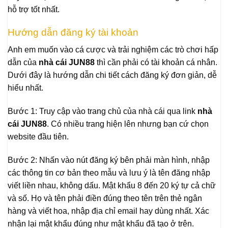
hỗ trợ tốt nhất.
Hướng dẫn đăng ký tài khoản
Anh em muốn vào cá cược và trải nghiệm các trò chơi hấp
dẫn của
nhà cái JUN88
thì cần phải có tài khoản cá nhân.
Dưới đây là hướng dẫn chi tiết cách đăng ký đơn giản, dễ
hiểu nhất.
Bước 1: Truy cập vào trang chủ của nhà cái qua link
nhà
cái JUN88
. Có nhiều trang hiện lên nhưng bạn cứ chọn
website đầu tiên.
Bước 2: Nhấn vào nút đăng ký bên phải màn hình, nhập
các thông tin cơ bản theo mẫu và lưu ý là tên đăng nhập
viết liền nhau, không dấu. Mật khẩu 8 đến 20 ký tự cả chữ
và số. Họ và tên phải điền đúng theo tên trên thẻ ngân
hàng và viết hoa, nhập địa chỉ email hay dùng nhất. Xác
nhận lại mật khẩu đúng như mật khẩu đã tạo ở trên.