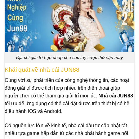
Địa chỉ giải trí hợp pháp cho các tay cược thử vận may
Khái quát về nhà cái JUN88
Cùng với sự phát triển của công nghệ thông tin, các hoạt
động giải trí được tích hợp nhiều trên điện thoại giúp
người chơi có thể tham gia giải trí mọi lúc.
Nhà cái JUN88
tối ưu để ứng dụng có thể cài đặt được trên thiết bị có hệ
điều hành IOS và Android.
Có nguồn lực lớn về kinh tế, nhà cái đầu tư cập nhật rất
nhiều tựa game hấp dẫn từ các nhà phát hành game nổi