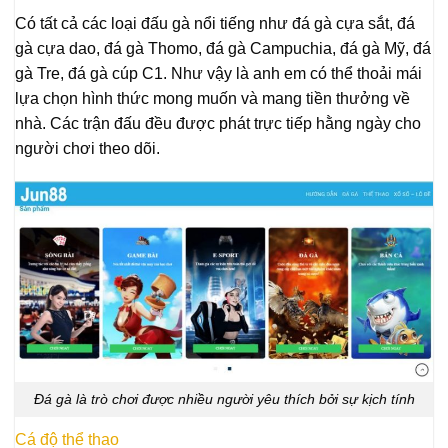
Có tất cả các loại đấu gà nổi tiếng như đá gà cựa sắt, đá
gà cựa dao, đá gà Thomo, đá gà Campuchia, đá gà Mỹ, đá
gà Tre, đá gà cúp C1. Như vậy là anh em có thể thoải mái
lựa chọn hình thức mong muốn và mang tiền thưởng về
nhà. Các trận đấu đều được phát trực tiếp hằng ngày cho
người chơi theo dõi.
Đá gà là trò chơi được nhiều người yêu thích bởi sự kịch tính
Cá độ thể thao