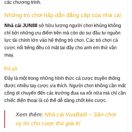
các chương trình.
Những trò chơi hấp dẫn đẳng cấp của nhà cái
Nhà cái JUN88
sở hữu lượng người chơi khủng không
chỉ bởi những ưu điểm trên mà còn do sự đầu tư nguồn
lực tài chính lớn vào hệ thống trò chơi. Các trò chơi cá
cược nổi tiếng đều có mặt tại đây cho anh em thử vận
may.
Đá gà
Đây là một trong những hình thức cá cược truyền thống
được nhiều tay cược ưa thích. Người chơi không cần mất
công di chuyển đến các trường đua xa xôi nữa mà chỉ cần
chiếc điện thoại là có thể dễ dàng chốt kèo cược.
Xem thêm:
Nhà cái VuaBai9 – Sân chơi
uy tín cho cược thủ giải trí