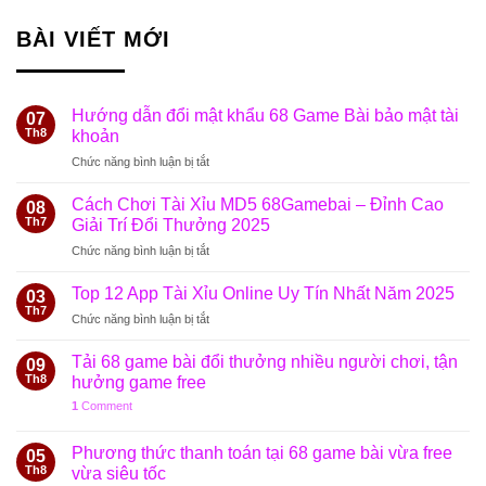
BÀI VIẾT MỚI
Hướng dẫn đổi mật khẩu 68 Game Bài bảo mật tài
07
Th8
khoản
Chức năng bình luận bị tắt
ở
Hướng
dẫn
Cách Chơi Tài Xỉu MD5 68Gamebai – Đỉnh Cao
08
đổi
Th7
Giải Trí Đổi Thưởng 2025
mật
Chức năng bình luận bị tắt
ở
khẩu
Cách
68
Chơi
Top 12 App Tài Xỉu Online Uy Tín Nhất Năm 2025
Game
03
Tài
Bài
Th7
Chức năng bình luận bị tắt
ở
Xỉu
bảo
Top
MD5
mật
12
Tải 68 game bài đổi thưởng nhiều người chơi, tận
68Gamebai
09
tài
App
Th8
hưởng game free
–
khoản
Tài
Đỉnh
1
Comment
Xỉu
Cao
Online
Giải
Uy
Phương thức thanh toán tại 68 game bài vừa free
05
Trí
Tín
Th8
vừa siêu tốc
Đổi
Nhất