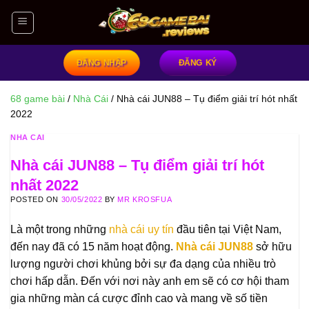
Skip
to
content
ĐĂNG NHẬP
ĐĂNG KÝ
68 game bài
/
Nhà Cái
/
Nhà cái JUN88 – Tụ điểm giải trí hót nhất
2022
NHÀ CÁI
Nhà cái JUN88 – Tụ điểm giải trí hót
nhất 2022
POSTED ON
30/05/2022
BY
MR KROSFUA
Là một trong những
nhà cái uy tín
đầu tiên tại Việt Nam,
đến nay đã có 15 năm hoạt động.
Nhà cái JUN88
sở hữu
lượng người chơi khủng bởi sự đa dạng của nhiều trò
chơi hấp dẫn. Đến với nơi này anh em sẽ có cơ hội tham
gia những màn cá cược đỉnh cao và mang về số tiền