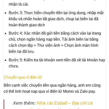
nhận là cái.
Bước 3: Thực hiện chuyển tiền tại ứng dụng, nhập mật
khẩu và nhấn hoàn tất giao dịch, chụp lại biên lai đã
hoàn thành giao dịch
Bước 4: Xác nhận đã gửi tiền bằng cách vào lại trang
chủ, chọn ngân hàng nạp tiền. Tải ảnh biên lai bằng
cách chọn tệp > Thư viện ảnh > Chọn ảnh màn hình
biên lai đã lưu.
Bước 5: Kiểm tra tài khoản xem tiền đã về tài khoản hay
chưa.
Chuyển qua ví điện tử
Bên cạnh việc chuyển tiền qua ngân hàng, anh em cũng
có thể linh hoạt nạp qua ví điện tử Momo và Zalo pay.
Xem thêm:
Nhà cái Esball – Địa chỉ cá