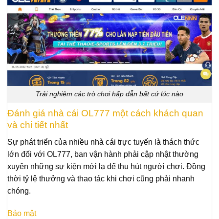
Trải nghiệm các trò chơi hấp dẫn bất cứ lúc nào
Đánh giá nhà cái OL777 một cách khách quan
và chi tiết nhất
Sự phát triển của nhiều nhà cái trực tuyến là thách thức
lớn đối với OL777, ban vận hành phải cập nhật thường
xuyên những sự kiện mới lạ để thu hút người chơi. Đồng
thời tỷ lệ thưởng và thao tác khi chơi cũng phải nhanh
chóng.
Bảo mật