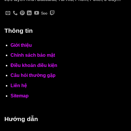
Thông tin
Giới thiệu
Chính sách bảo mật
Điều khoản điều kiện
Câu hỏi thường gặp
Liên hệ
Sitemap
Hướng dẫn