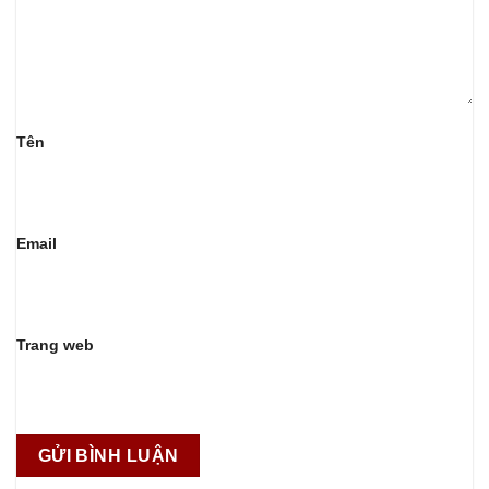
Tên
Email
Trang web