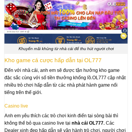
Khuyến mãi khủng từ nhà cái để thu hút người chơi
Kho game cá cược hấp dẫn tại
OL777
Đến với nhà cái, anh em sẽ được tận hưởng kho game
đặc sắc cùng với số tiền thưởng khổng lồ.OL777 cập nhật
nhiều trò chơi hấp dẫn từ các nhà phát hành game nổi
tiếng trên thế giới.
Casino live
Anh em yêu thích các trò chơi kinh điển tại sòng bài thì
không thể bỏ qua casino live tại
nhà cái OL777.
Các
Dealer xinh đẹp hấp dẫn sẽ vận hành trò chơi, người chơi