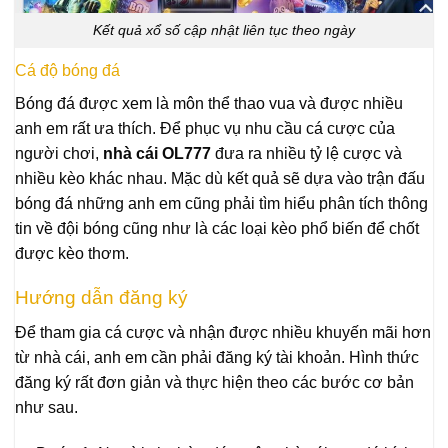
Kết quả xổ số cập nhật liên tục theo ngày
Cá độ bóng đá
Bóng đá được xem là môn thể thao vua và được nhiều
anh em rất ưa thích. Để phục vụ nhu cầu cá cược của
người chơi,
nhà cái
OL777
đưa ra nhiều tỷ lệ cược và
nhiều kèo khác nhau. Mặc dù kết quả sẽ dựa vào trận đấu
bóng đá những anh em cũng phải tìm hiểu phân tích thông
tin về đội bóng cũng như là các loại kèo phổ biến để chốt
được kèo thơm.
Hướng dẫn đăng ký
Để tham gia cá cược và nhận được nhiều khuyến mãi hơn
từ nhà cái, anh em cần phải đăng ký tài khoản. Hình thức
đăng ký rất đơn giản và thực hiện theo các bước cơ bản
như sau.