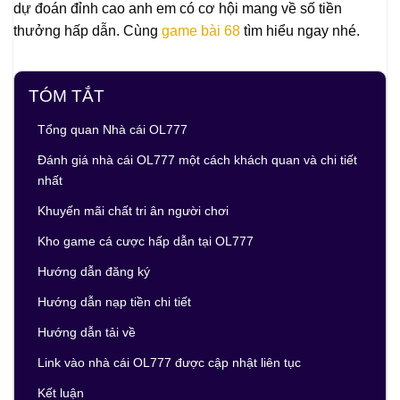
dự đoán đỉnh cao anh em có cơ hội mang về số tiền
thưởng hấp dẫn. Cùng
game bài 68
tìm hiểu ngay nhé.
TÓM TẮT
Tổng quan Nhà cái OL777
Đánh giá nhà cái OL777 một cách khách quan và chi tiết
nhất
Khuyến mãi chất tri ân người chơi
Kho game cá cược hấp dẫn tại OL777
Hướng dẫn đăng ký
Hướng dẫn nạp tiền chi tiết
Hướng dẫn tải về
Link vào nhà cái OL777 được cập nhật liên tục
Kết luận