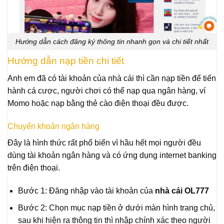
Hướng dẫn cách đăng ký thông tin nhanh gọn và chi tiết nhất
Hướng dẫn nạp tiền chi tiết
Anh em đã có tài khoản của nhà cái thì cần nạp tiền để tiến
hành cá cược, người chơi có thể nạp qua ngân hàng, ví
Momo hoặc nạp bằng thẻ cào điện thoại đều được.
Chuyển khoản ngân hàng
Đây là hình thức rất phổ biến vì hầu hết mọi người đều
dùng tài khoản ngân hàng và có ứng dụng internet banking
trên điện thoại.
Bước 1: Đăng nhập vào tài khoản của
nhà cái
OL777
Bước 2: Chọn mục nạp tiền ở dưới màn hình trang chủ,
sau khi hiện ra thông tin thì nhập chính xác theo người