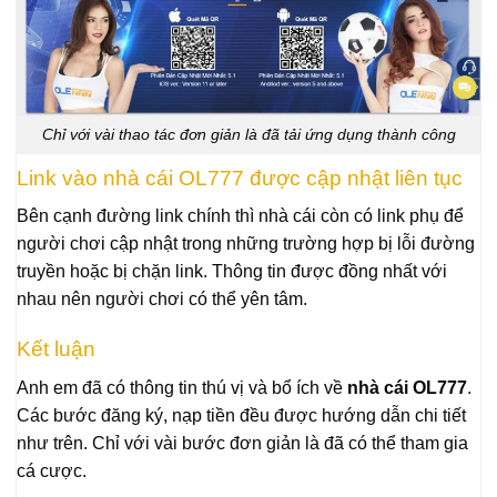
Chỉ với vài thao tác đơn giản là đã tải ứng dụng thành công
Link vào nhà cái
OL777
được cập nhật liên tục
Bên cạnh đường link chính thì nhà cái còn có link phụ để
người chơi cập nhật trong những trường hợp bị lỗi đường
truyền hoặc bị chặn link. Thông tin được đồng nhất với
nhau nên người chơi có thể yên tâm.
Kết luận
Anh em đã có thông tin thú vị và bổ ích về
nhà cái OL777
.
Các bước đăng ký, nạp tiền đều được hướng dẫn chi tiết
như trên. Chỉ với vài bước đơn giản là đã có thể tham gia
cá cược.