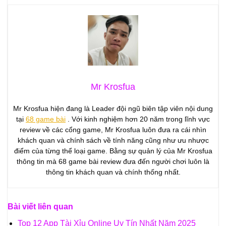
Mr Krosfua
Mr Krosfua hiện đang là Leader đội ngũ biên tập viên nội dung
tại
68 game bài
. Với kinh nghiệm hơn 20 năm trong lĩnh vực
review về các cổng game, Mr Krosfua luôn đưa ra cái nhìn
khách quan và chính sách về tính năng cũng như ưu nhược
điểm của từng thể loại game. Bằng sự quản lý của Mr Krosfua
thông tin mà 68 game bài review đưa đến người chơi luôn là
thông tin khách quan và chính thống nhất.
Bài viết liên quan
Top 12 App Tài Xỉu Online Uy Tín Nhất Năm 2025