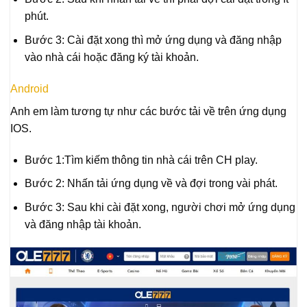
phút.
Bước 3: Cài đặt xong thì mở ứng dụng và đăng nhập
vào nhà cái hoặc đăng ký tài khoản.
Android
Anh em làm tương tự như các bước tải về trên ứng dụng
IOS.
Bước 1:Tìm kiếm thông tin nhà cái trên CH play.
Bước 2: Nhấn tải ứng dụng về và đợi trong vài phát.
Bước 3: Sau khi cài đặt xong, người chơi mở ứng dụng
và đăng nhập tài khoản.