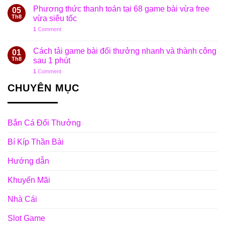
Giải
Uy
Phương thức thanh toán tại 68 game bài vừa free
05
Trí
Tín
Th8
vừa siêu tốc
Đổi
Nhất
Thưởng
1
Comment
Năm
2025
2025
Cách tải game bài đổi thưởng nhanh và thành công
01
Th8
sau 1 phút
1
Comment
CHUYÊN MỤC
Bắn Cá Đổi Thưởng
Bí Kíp Thần Bài
Hướng dẫn
Khuyến Mãi
Nhà Cái
Slot Game