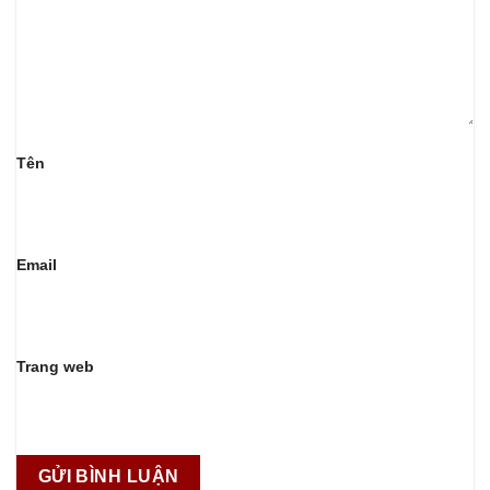
Tên
Email
Trang web