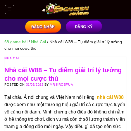
Skip
to
content
ĐĂNG NHẬP
ĐĂNG KÝ
68 game bài
/
Nhà Cái
/
Nhà cái W88 – Tụ điểm giải trí lý tưởng
cho mọi cược thủ
NHÀ CÁI
Nhà cái W88 – Tụ điểm giải trí lý tưởng
cho mọi cược thủ
POSTED ON
31/05/2022
BY
MR KROSFUA
Tại châu Á nói chung và Việt Nam nói riêng,
nhà cái W88
được xem như một thương hiệu giải trí cá cược trực tuyến
vô cùng nổi danh. Minh chứng cho điều đó không chỉ nằm
ở hệ thống trò chơi, dịch vụ mà còn ở số lượng thành viên
tham gia đông đảo mỗi ngày. Vậy điều gì đã tạo nên sức