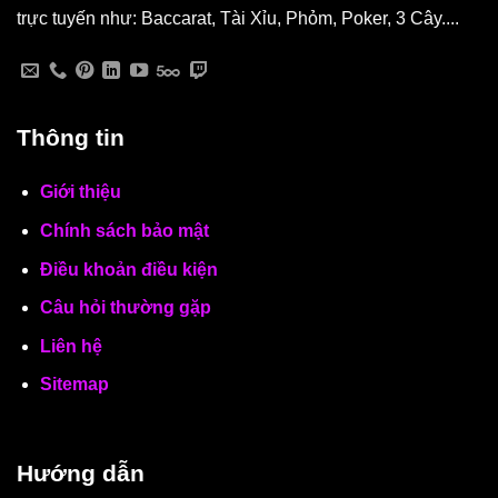
trực tuyến như: Baccarat, Tài Xỉu, Phỏm, Poker, 3 Cây....
Thông tin
Giới thiệu
Chính sách bảo mật
Điều khoản điều kiện
Câu hỏi thường gặp
Liên hệ
Sitemap
Hướng dẫn