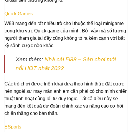
khoản tiền thưởng khổng lồ.
Quick Games
W88 mang đến rất nhiều trò chơi thuộc thể loại minigame
trong khu vực Quick game của mình. Bởi vậy mà số lượng
người tham gia tại đây cũng không tỏ ra kém cạnh với bất
kỳ sảnh cược nào khác.
Xem thêm:
Nhà cái Fi88 – Sân chơi mới
nổi HOT nhất 2022
Các trò chơi được triển khai dựa theo hình thức đặt cược
nên ngoài sự may mắn anh em cần phải có cho mình chiến
thuật linh hoạt cùng lối tư duy logic. Tất cả điều này sẽ
mang đến kết quả dự đoán chính xác và nâng cao cơ hội
chiến thắng cho bản thân.
ESports