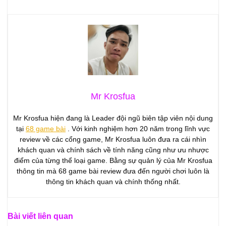
Mr Krosfua
Mr Krosfua hiện đang là Leader đội ngũ biên tập viên nội dung
tại
68 game bài
. Với kinh nghiệm hơn 20 năm trong lĩnh vực
review về các cổng game, Mr Krosfua luôn đưa ra cái nhìn
khách quan và chính sách về tính năng cũng như ưu nhược
điểm của từng thể loại game. Bằng sự quản lý của Mr Krosfua
thông tin mà 68 game bài review đưa đến người chơi luôn là
thông tin khách quan và chính thống nhất.
Bài viết liên quan