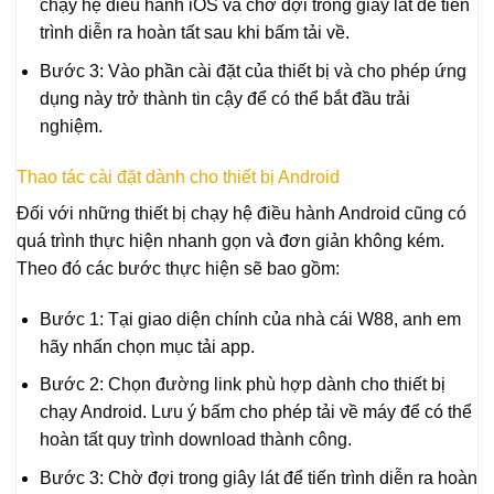
chạy hệ điều hành iOS và chờ đợi trong giây lát để tiến
trình diễn ra hoàn tất sau khi bấm tải về.
Bước 3: Vào phần cài đặt của thiết bị và cho phép ứng
dụng này trở thành tin cậy để có thể bắt đầu trải
nghiệm.
Thao tác cài đặt dành cho thiết bị Android
Đối với những thiết bị chạy hệ điều hành Android cũng có
quá trình thực hiện nhanh gọn và đơn giản không kém.
Theo đó các bước thực hiện sẽ bao gồm:
Bước 1: Tại giao diện chính của nhà cái W88, anh em
hãy nhấn chọn mục tải app.
Bước 2: Chọn đường link phù hợp dành cho thiết bị
chạy Android. Lưu ý bấm cho phép tải về máy để có thể
hoàn tất quy trình download thành công.
Bước 3: Chờ đợi trong giây lát để tiến trình diễn ra hoàn