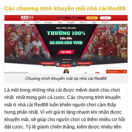
Các chương trình khuyến mãi nhà cái Red88
Chương trình khuyến mãi tại nhà cái Red88
Là một trong những nhà cái được mệnh danh chịu chơi
nhất nhất trong giới cá cược. Các chương trình khuyến
mãi ở nhà cái Red88 luôn khiến người chơi cảm thấy
hưng phấn nhất. Vì với giá trị tăng nhanh khi nhận được
khuyến mãi, sẽ giúp cho người chơi có thêm nhiều cơ hội
đặt cược. Tỷ lệ giành chiến thắng, kiếm được nhiều tiền