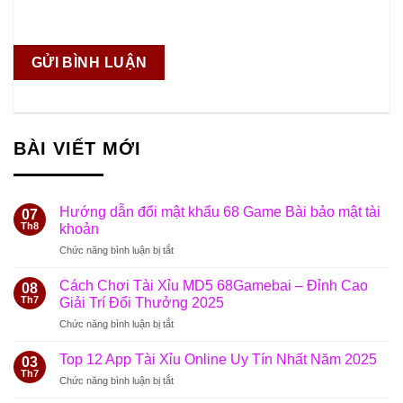
BÀI VIẾT MỚI
Hướng dẫn đổi mật khẩu 68 Game Bài bảo mật tài
07
Th8
khoản
Chức năng bình luận bị tắt
ở
Hướng
dẫn
Cách Chơi Tài Xỉu MD5 68Gamebai – Đỉnh Cao
08
đổi
Th7
Giải Trí Đổi Thưởng 2025
mật
Chức năng bình luận bị tắt
ở
khẩu
Cách
68
Chơi
Top 12 App Tài Xỉu Online Uy Tín Nhất Năm 2025
Game
03
Tài
Bài
Th7
Chức năng bình luận bị tắt
ở
Xỉu
bảo
Top
MD5
mật