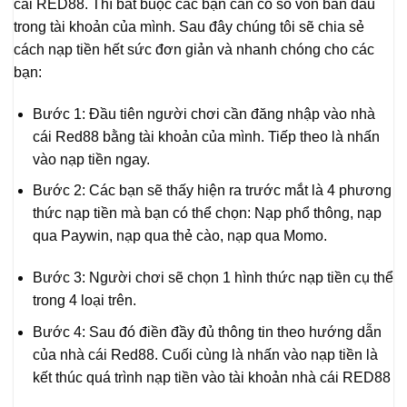
cái RED88. Thì bắt buộc các bạn cần có số vốn ban đầu
trong tài khoản của mình. Sau đây chúng tôi sẽ chia sẻ
cách nạp tiền hết sức đơn giản và nhanh chóng cho các
bạn:
Bước 1: Đầu tiên người chơi cần đăng nhập vào nhà
cái Red88 bằng tài khoản của mình. Tiếp theo là nhấn
vào nạp tiền ngay.
Bước 2: Các bạn sẽ thấy hiện ra trước mắt là 4 phương
thức nạp tiền mà bạn có thể chọn: Nạp phổ thông, nạp
qua Paywin, nạp qua thẻ cào, nạp qua Momo.
Bước 3: Người chơi sẽ chọn 1 hình thức nạp tiền cụ thể
trong 4 loại trên.
Bước 4: Sau đó điền đầy đủ thông tin theo hướng dẫn
của nhà cái Red88. Cuối cùng là nhấn vào nạp tiền là
kết thúc quá trình nạp tiền vào tài khoản nhà cái RED88