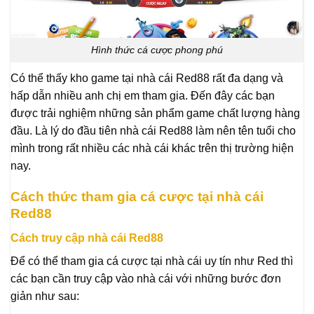
Hình thức cá cược phong phú
Có thể thấy kho game tại nhà cái Red88 rất đa dạng và
hấp dẫn nhiều anh chị em tham gia. Đến đây các bạn
được trải nghiệm những sản phẩm game chất lượng hàng
đầu. Là lý do đầu tiên nhà cái Red88 làm nên tên tuổi cho
mình trong rất nhiều các nhà cái khác trên thị trường hiện
nay.
Cách thức tham gia cá cược tại nhà cái
Red88
Cách truy cập nhà cái Red88
Để có thể tham gia cá cược tại nhà cái uy tín như Red thì
các bạn cần truy cập vào nhà cái với những bước đơn
giản như sau: