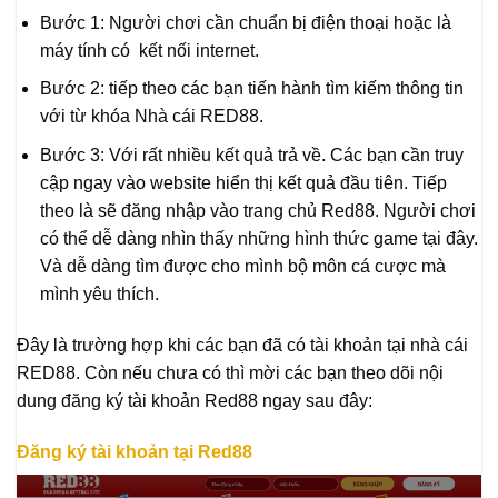
Bước 1: Người chơi cần chuẩn bị điện thoại hoặc là
máy tính có kết nối internet.
Bước 2: tiếp theo các bạn tiến hành tìm kiếm thông tin
với từ khóa Nhà cái RED88.
Bước 3: Với rất nhiều kết quả trả về. Các bạn cần truy
cập ngay vào website hiển thị kết quả đầu tiên. Tiếp
theo là sẽ đăng nhập vào trang chủ Red88. Người chơi
có thể dễ dàng nhìn thấy những hình thức game tại đây.
Và dễ dàng tìm được cho mình bộ môn cá cược mà
mình yêu thích.
Đây là trường hợp khi các bạn đã có tài khoản tại nhà cái
RED88. Còn nếu chưa có thì mời các bạn theo dõi nội
dung đăng ký tài khoản Red88 ngay sau đây:
Đăng ký tài khoản tại Red88