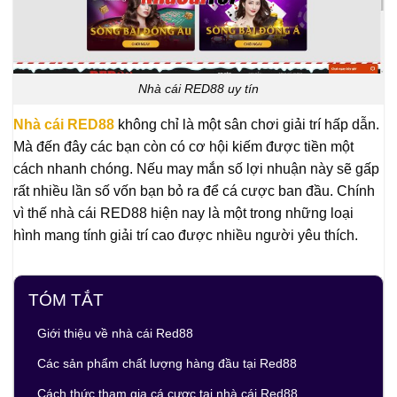
Nhà cái RED88 uy tín
Nhà cái RED88
không chỉ là một sân chơi giải trí hấp dẫn.
Mà đến đây các bạn còn có cơ hội kiếm được tiền một
cách nhanh chóng. Nếu may mắn số lợi nhuận này sẽ gấp
rất nhiều lần số vốn bạn bỏ ra để cá cược ban đầu. Chính
vì thế nhà cái RED88 hiện nay là một trong những loại
hình mang tính giải trí cao được nhiều người yêu thích.
TÓM TẮT
Giới thiệu về nhà cái Red88
Các sản phẩm chất lượng hàng đầu tại Red88
Cách thức tham gia cá cược tại nhà cái Red88