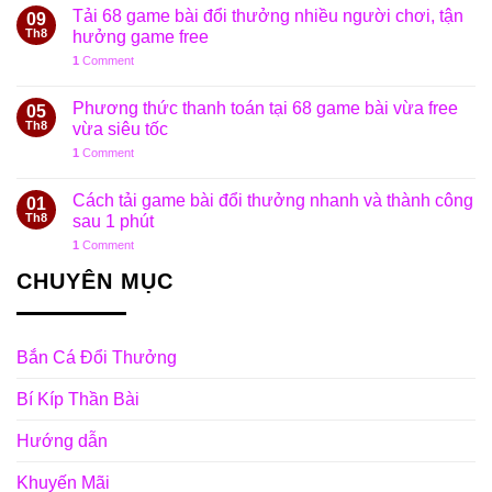
12
Tải 68 game bài đổi thưởng nhiều người chơi, tận
68Gamebai
09
tài
App
Th8
hưởng game free
–
khoản
Tài
Đỉnh
1
Comment
Xỉu
Cao
Online
Giải
Uy
Phương thức thanh toán tại 68 game bài vừa free
05
Trí
Tín
Th8
vừa siêu tốc
Đổi
Nhất
Thưởng
1
Comment
Năm
2025
2025
Cách tải game bài đổi thưởng nhanh và thành công
01
Th8
sau 1 phút
1
Comment
CHUYÊN MỤC
Bắn Cá Đổi Thưởng
Bí Kíp Thần Bài
Hướng dẫn
Khuyến Mãi