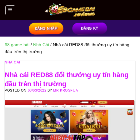
Skip
to
content
ĐĂNG NHẬP
ĐĂNG KÝ
68 game bài
/
Nhà Cái
/
Nhà cái RED88 đổi thưởng uy tín hàng
đầu trên thị trường
NHÀ CÁI
Nhà cái RED88 đổi thưởng uy tín hàng
đầu trên thị trường
POSTED ON
08/03/2022
BY
MR KROSFUA