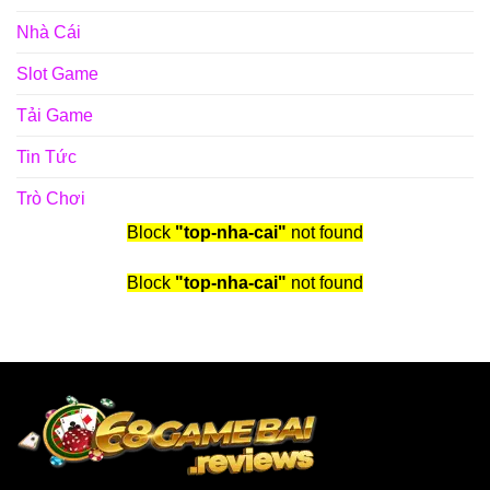
Nhà Cái
Slot Game
Tải Game
Tin Tức
Trò Chơi
Block
"top-nha-cai"
not found
Block
"top-nha-cai"
not found