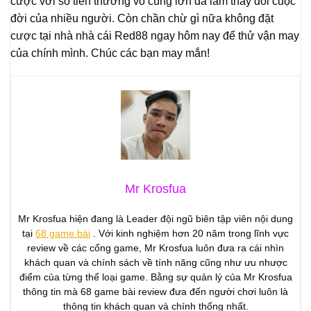
cược với số tiền thưởng vô cùng lớn đã làm thay đổi cuộc
đời của nhiều người. Còn chần chừ gì nữa không đặt
cược tại nhà nhà cái Red88 ngay hôm nay để thử vận may
của chính mình. Chúc các bạn may mắn!
Mr Krosfua
Mr Krosfua hiện đang là Leader đội ngũ biên tập viên nội dung
tại
68 game bài
. Với kinh nghiệm hơn 20 năm trong lĩnh vực
review về các cổng game, Mr Krosfua luôn đưa ra cái nhìn
khách quan và chính sách về tính năng cũng như ưu nhược
điểm của từng thể loại game. Bằng sự quản lý của Mr Krosfua
thông tin mà 68 game bài review đưa đến người chơi luôn là
thông tin khách quan và chính thống nhất.