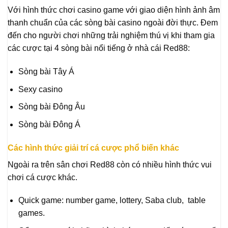
Với hình thức chơi casino game với giao diện hình ảnh âm
thanh chuẩn của các sòng bài casino ngoài đời thực. Đem
đến cho người chơi những trải nghiệm thú vị khi tham gia
các cược tại 4 sòng bài nổi tiếng ở nhà cái Red88:
Sòng bài Tây Á
Sexy casino
Sòng bài Đông Âu
Sòng bài Đông Á
Các hình thức giải trí cá cược phổ biến khác
Ngoài ra trên sân chơi Red88 còn có nhiều hình thức vui
chơi cá cược khác.
Quick game: number game, lottery, Saba club, table
games.