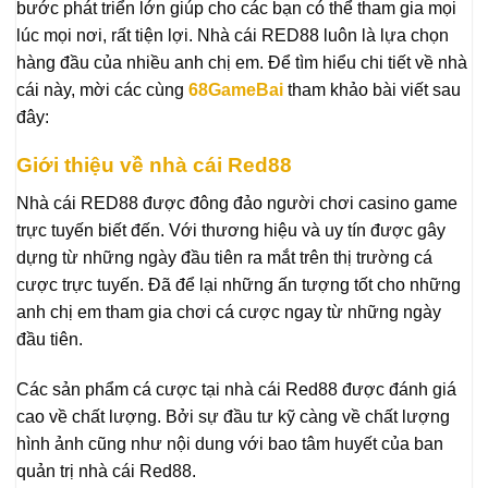
bước phát triển lớn giúp cho các bạn có thể tham gia mọi
lúc mọi nơi, rất tiện lợi. Nhà cái RED88 luôn là lựa chọn
hàng đầu của nhiều anh chị em. Để tìm hiểu chi tiết về nhà
cái này, mời các cùng
68GameBai
tham khảo bài viết sau
đây:
Giới thiệu về nhà cái Red88
Nhà cái RED88 được đông đảo người chơi casino game
trực tuyến biết đến. Với thương hiệu và uy tín được gây
dựng từ những ngày đầu tiên ra mắt trên thị trường cá
cược trực tuyến. Đã để lại những ấn tượng tốt cho những
anh chị em tham gia chơi cá cược ngay từ những ngày
đầu tiên.
Các sản phẩm cá cược tại nhà cái Red88 được đánh giá
cao về chất lượng. Bởi sự đầu tư kỹ càng về chất lượng
hình ảnh cũng như nội dung với bao tâm huyết của ban
quản trị nhà cái Red88.