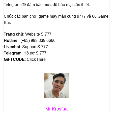
Telegram để đảm bảo mức độ bảo mật cần thiết.
Chúc các bạn chơi game may mắn cùng s777 và 68 Game
Bài.
Trang chủ
: Website S 777
Hotline
: (+63) 999 339 6666
Livechat
: Support S 777
Telegram
: Hỗ trợ S 777
GiFTCODE
: Click Here
Mr Krosfua