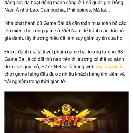
đáng sợ, đã hoạt động thành công ở 1 số quốc gia Đông
Nam Á như Lào, Campuchia, Philippines, Mã lai,…
Nhà phát hành 68 Game Bài đã cẩn thận mua toàn bộ các
tên miền cho cổng game ở Việt Nam để tránh các đối thủ
giả danh, lấy thương hiệu để làm suy giảm uy tín của họ.
Được đánh giá là tuyệt phẩm game bài tương tự như 68
Game Bài, ít có đối thủ nào trên thị trường có thể so sánh
được về quy mô, S777.Net sẽ là trang web
nhà cái uy tín
chơi game hàng đầu được nhiều khách hàng tìm kiếm và
trải nghiệm trong thời gian tới.