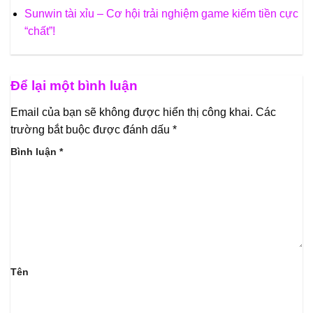
Sunwin tài xỉu – Cơ hội trải nghiệm game kiếm tiền cực
“chất”!
Để lại một bình luận
Email của bạn sẽ không được hiển thị công khai.
Các
trường bắt buộc được đánh dấu
*
Bình luận
*
Tên