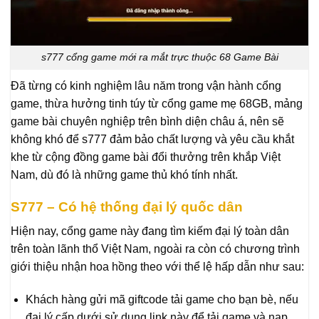
s777 cổng game mới ra mắt trực thuộc 68 Game Bài
Đã từng có kinh nghiệm lâu năm trong vận hành cổng
game, thừa hưởng tinh túy từ cổng game mẹ 68GB, mảng
game bài chuyên nghiệp trên bình diện châu á, nên sẽ
không khó để s777 đảm bảo chất lượng và yêu cầu khắt
khe từ cộng đồng game bài đổi thưởng trên khắp Việt
Nam, dù đó là những game thủ khó tính nhất.
S777 – Có hệ thống đại lý quốc dân
Hiện nay, cổng game này đang tìm kiếm đại lý toàn dân
trên toàn lãnh thổ Việt Nam, ngoài ra còn có chương trình
giới thiệu nhận hoa hồng theo với thể lệ hấp dẫn như sau:
Khách hàng gửi mã giftcode tải game cho bạn bè, nếu
đại lý cấp dưới sử dụng link này để tải game và nạp