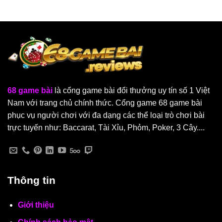
68 game bài
là cổng game bài đổi thưởng uy tín số 1 Việt
Nam với trang chủ chính thức. Cổng game 68 game bài
phục vụ người chơi với đa dạng các thể loại trò chơi bài
trực tuyến như: Baccarat, Tài Xỉu, Phỏm, Poker, 3 Cây....
Thông tin
Giới thiệu