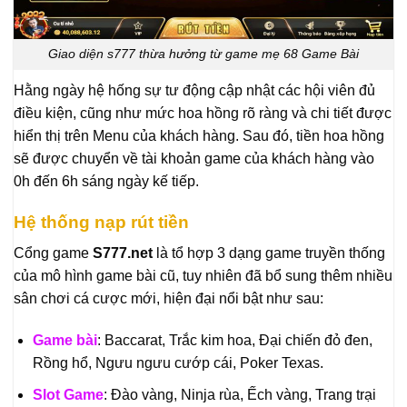
Giao diện s777 thừa hưởng từ game mẹ 68 Game Bài
Hằng ngày hệ hống sự tư động cập nhật các hội viên đủ
điều kiện, cũng như mức hoa hồng rõ ràng và chi tiết được
hiển thị trên Menu của khách hàng. Sau đó, tiền hoa hồng
sẽ được chuyển về tài khoản game của khách hàng vào
0h đến 6h sáng ngày kế tiếp.
Hệ thống nạp rút tiền
Cổng game
S777.net
là tổ hợp 3 dạng game truyền thống
của mô hình game bài cũ, tuy nhiên đã bổ sung thêm nhiều
sân chơi cá cược mới, hiện đại nổi bật như sau:
Game bài
: Baccarat, Trắc kim hoa, Đại chiến đỏ đen,
Rồng hổ, Ngưu ngưu cướp cái, Poker Texas.
Slot Game
: Đào vàng, Ninja rùa, Ếch vàng, Trang trại