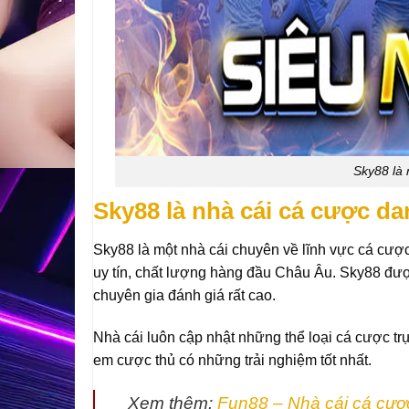
Sky88 là 
Sky88 là nhà cái cá cược d
Sky88 là một nhà cái chuyên về lĩnh vực cá cượ
uy tín, chất lượng hàng đầu Châu Âu. Sky88 đượ
chuyên gia đánh giá rất cao.
Nhà cái luôn cập nhật những thể loại cá cược tr
em cược thủ có những trải nghiệm tốt nhất.
Xem thêm:
Fun88 – Nhà cái cá cược