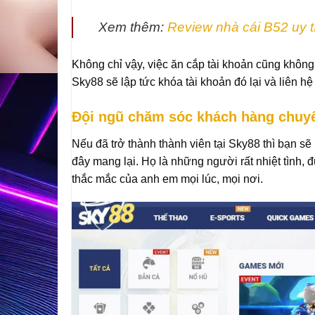
Xem thêm:
Review nhà cái B52 uy 
Không chỉ vậy, việc ăn cắp tài khoản cũng không 
Sky88 sẽ lập tức khóa tài khoản đó lại và liên h
Đội ngũ chăm sóc khách hàng chuyê
Nếu đã trở thành thành viên tại Sky88 thì bạn s
đây mang lại. Họ là những người rất nhiệt tình,
thắc mắc của anh em mọi lúc, mọi nơi.