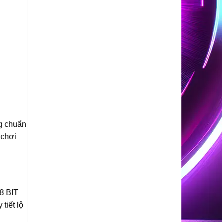
ng chuẩn
 chơi
28 BIT
tiết lộ