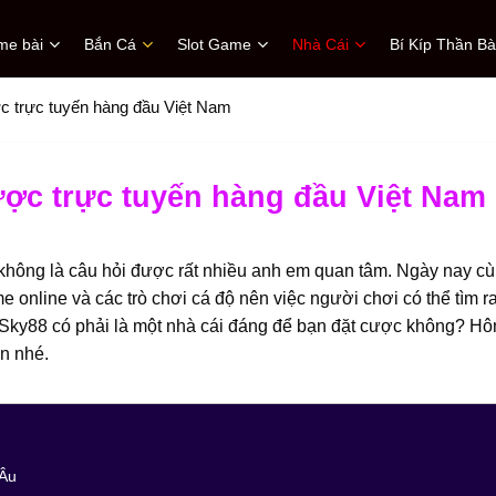
me bài
Bắn Cá
Slot Game
Nhà Cái
Bí Kíp Thần Bà
c trực tuyến hàng đầu Việt Nam
ược trực tuyến hàng đầu Việt Nam
không là câu hỏi được rất nhiều anh em quan tâm. Ngày nay cù
 online và các trò chơi cá độ nên việc người chơi có thể tìm r
ậy Sky88 có phải là một nhà cái đáng để bạn đặt cược không? Hô
án nhé.
 Âu