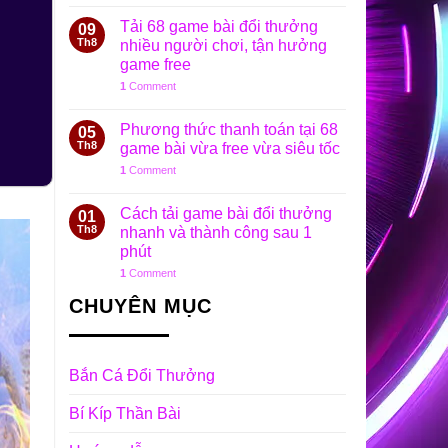
Top
68Gamebai
khoản
12
Tải 68 game bài đổi thưởng
–
09
App
Đỉnh
Th8
nhiều người chơi, tận hưởng
Tài
Cao
game free
Xỉu
Giải
1
Comment
Online
Trí
Uy
Đổi
Tín
Thưởng
Phương thức thanh toán tại 68
05
Nhất
2025
Th8
game bài vừa free vừa siêu tốc
Năm
1
Comment
2025
Cách tải game bài đổi thưởng
01
Th8
nhanh và thành công sau 1
phút
1
Comment
CHUYÊN MỤC
Bắn Cá Đổi Thưởng
Bí Kíp Thần Bài