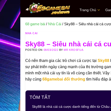
Skip
to
Trang Chủ
Ga
content
68 game bài
/
Nhà Cái
/
Sky88 – Siêu nhà cái cá cượ
NHÀ CÁI
Sky88 – Siêu nhà cái cá c
POSTED ON
08/03/2022
BY
MR KROSFUA
Có nên tham gia các trò chơi cá cược tại
Sky88
sự phát triển ngày càng mạnh của thị trường game
mình một nhà cái uy tín là vô cùng cần thiết. V
hãy cùng
68gamebai đổi thưởng
tìm hiểu đáp 
TÓM TẮT
Sky88 là nhà cái cá cược danh tiếng đến từ Châu