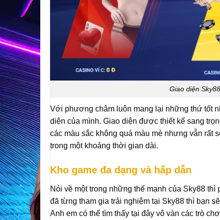
Giao diện Sky88
Với phương châm luôn mang lại những thứ tốt nhấ
diện của mình. Giao diện được thiết kế sang trọ
các màu sắc không quá màu mè nhưng vẫn rất số
trong một khoảng thời gian dài.
Kho game đa dạng và hấp dẫn
Nói về một trong những thế mạnh của Sky88 thì 
đã từng tham gia trải nghiệm tại Sky88 thì bạn 
Anh em có thể tìm thấy tại đây vô vàn các trò chơ