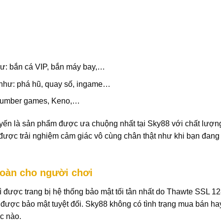
ư: bắn cá VIP, bắn máy bay,…
như: phá hũ, quay số, ingame…
 number games, Keno,…
tuyến là sản phẩm được ưa chuộng nhất tại Sky88 với chất lượ
 được trải nghiệm cảm giác vô cùng chân thật như khi bạn đang
 toàn cho người chơi
ì được trang bị hệ thống bảo mật tối tân nhất do Thawte SSL 1
được bảo mật tuyệt đối. Sky88 không có tình trạng mua bán hay 
c nào.