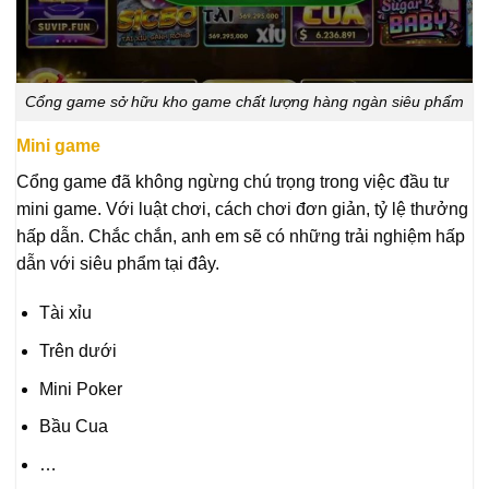
Cổng game sở hữu kho game chất lượng hàng ngàn siêu phẩm
Mini game
Cổng game đã không ngừng chú trọng trong việc đầu tư
mini game. Với luật chơi, cách chơi đơn giản, tỷ lệ thưởng
hấp dẫn. Chắc chắn, anh em sẽ có những trải nghiệm hấp
dẫn với siêu phẩm tại đây.
Tài xỉu
Trên dưới
Mini Poker
Bầu Cua
…