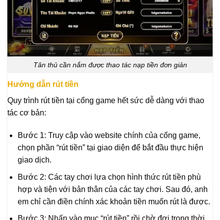
Tân thủ cần nắm được thao tác nạp tiền đơn giản
Hướng dẫn rút tiền
Quy trình rút tiền tại cổng game hết sức dễ dàng với thao
tác cơ bản:
Bước 1: Truy cập vào website chính của cổng game,
chọn phần “rút tiền” tại giao diện để bắt đầu thực hiện
giao dịch.
Bước 2: Các tay chơi lựa chọn hình thức rút tiền phù
hợp và tiện với bản thân của các tay chơi. Sau đó, anh
em chỉ cần điền chính xác khoản tiền muốn rút là được.
Bước 3: Nhấn vào mục “rút tiền” rồi chờ đợi trong thời