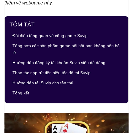
thêm về webgame này.
TÓM TẮT
Đôi điều tổng quan về cổng game Suvip
Tổng hợp các sản phẩm game nổi bật bạn không nên bỏ
lỡ
Hướng dẫn đăng ký tài khoản Suvip siêu dễ dàng
Thao tác nạp rút tiền siêu tốc độ tại Suvip
Hướng dẫn tải Suvip cho tân thủ
Tổng kết