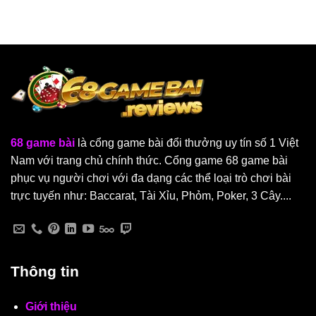
68 game bài
là cổng game bài đổi thưởng uy tín số 1 Việt
Nam với trang chủ chính thức. Cổng game 68 game bài
phục vụ người chơi với đa dạng các thể loại trò chơi bài
trực tuyến như: Baccarat, Tài Xỉu, Phỏm, Poker, 3 Cây....
Thông tin
Giới thiệu