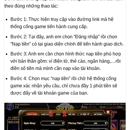
theo đúng những thao tác:
Bước 1: Thực hiện truy cập vào đường link mà hệ
thống cổng game tiến hành cung cấp.
Bước 2: Tại đây, anh em chọn “Đăng nhập” rồi chọn
“Nạp tiền” có tại giao diện chính để tiến hành giao dịch.
Bước 3: Anh em cần chọn hình thức nạp tiền phù hợp
với bản thân gồm: ví điện tử, thẻ cào, ngân hàng,…rồi
điền số tiền mà mình cần nạp vào tài khoản.
Bước 4: Chọn mục “nạp tiền” rồi chờ hệ thống cổng
game xác nhận yêu cầu, chỉ chưa đầy 1 phút tiền sẽ
được đẩy về tài khoản game của bạn.