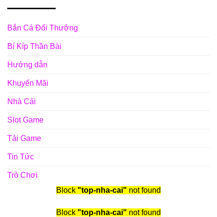
Bắn Cá Đổi Thưởng
Bí Kíp Thần Bài
Hướng dẫn
Khuyến Mãi
Nhà Cái
Slot Game
Tải Game
Tin Tức
Trò Chơi
Block
"top-nha-cai"
not found
Block
"top-nha-cai"
not found