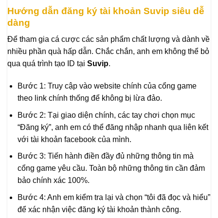
Hướng dẫn đăng ký tài khoản Suvip siêu dễ
dàng
Để tham gia cá cược các sản phẩm chất lượng và dành về
nhiều phần quà hấp dẫn. Chắc chắn, anh em không thể bỏ
qua quá trình tạo ID tại
Suvip
.
Bước 1: Truy cập vào website chính của cổng game
theo link chính thống để không bị lừa đảo.
Bước 2: Tại giao diện chính, các tay chơi chọn mục
“Đăng ký”, anh em có thể đăng nhập nhanh qua liên kết
với tài khoản facebook của mình.
Bước 3: Tiến hành điền đầy đủ những thông tin mà
cổng game yêu cầu. Toàn bộ những thông tin cần đảm
bảo chính xác 100%.
Bước 4: Anh em kiểm tra lại và chọn “tôi đã đọc và hiểu”
để xác nhận việc đăng ký tài khoản thành công.