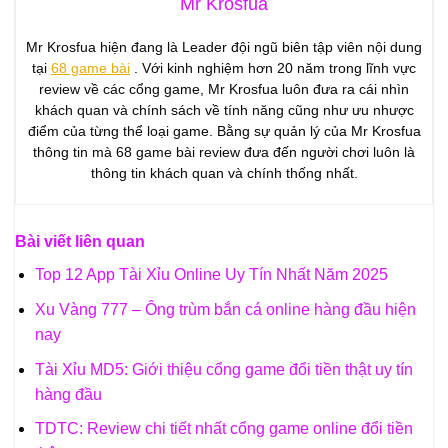
Mr Krosfua
Mr Krosfua hiện đang là Leader đội ngũ biên tập viên nội dung
tại
68 game bài
. Với kinh nghiệm hơn 20 năm trong lĩnh vực
review về các cổng game, Mr Krosfua luôn đưa ra cái nhìn
khách quan và chính sách về tính năng cũng như ưu nhược
điểm của từng thể loại game. Bằng sự quản lý của Mr Krosfua
thông tin mà 68 game bài review đưa đến người chơi luôn là
thông tin khách quan và chính thống nhất.
Bài viết liên quan
Top 12 App Tài Xỉu Online Uy Tín Nhất Năm 2025
Xu Vàng 777 – Ông trùm bắn cá online hàng đầu hiện
nay
Tài Xỉu MD5: Giới thiệu cổng game đổi tiền thật uy tín
hàng đầu
TDTC: Review chi tiết nhất cổng game online đổi tiền