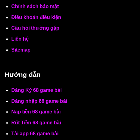
Chính sách bảo mật
Điều khoản điều kiện
Câu hỏi thường gặp
Liên hệ
Sitemap
Hướng dẫn
Đăng Ký 68 game bài
Đăng nhập 68 game bài
Nạp tiền 68 game bài
Rút Tiền 68 game bài
Tải app 68 game bài