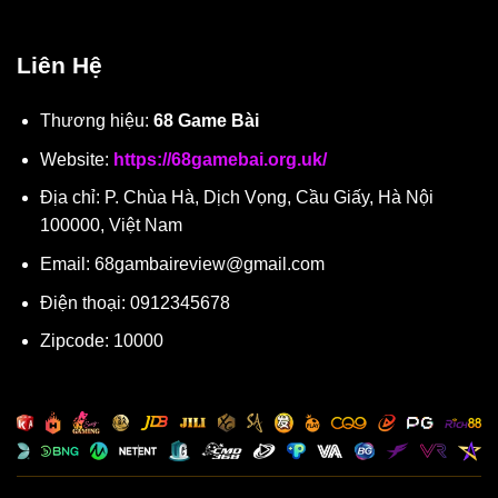
Liên Hệ
Thương hiệu:
68 Game Bài
Website:
https://68gamebai.org.uk/
Địa chỉ: P. Chùa Hà, Dịch Vọng, Cầu Giấy, Hà Nội
100000, Việt Nam
Email:
68gambaireview@gmail.com
Điện thoại: 0912345678
Zipcode: 10000