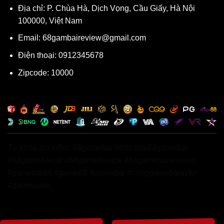
Địa chỉ: P. Chùa Hà, Dịch Vọng, Cầu Giấy, Hà Nội
100000, Việt Nam
Email:
68gambaireview@gmail.com
Điện thoại: 0912345678
Zipcode: 10000
Từ khóa tìm kiếm: 68gamebai #68b #tai68gamebai
#68gamebaiios #68gamebaiapk #68gamebaireviews
#gamebai68 #game68 #gamebai #conggamebaiuytin
#gameuytin