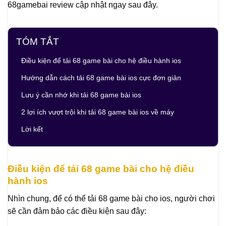
68gamebai review cập nhật ngay sau đây.
TÓM TẮT
Điều kiện để tải 68 game bài cho hệ điều hành ios
Hướng dẫn cách tải 68 game bài ios cực đơn giản
Lưu ý cần nhớ khi tải 68 game bài ios
2 lợi ích vượt trội khi tải 68 game bài ios về máy
Lời kết
Điều kiện để tải 68 game bài cho hệ điều
hành ios
Nhìn chung, để có thể tải 68 game bài cho ios, người chơi
sẽ cần đảm bảo các điều kiện sau đây: