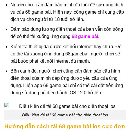
Người chơi cần đảm bảo mình đủ tuổi để sử dụng dịch
vụ của 68 game bài. Hiện nay, cổng game chỉ cung cấp
dịch vụ cho người từ 18 tuổi trở lên.
Đảm bảo dung lượng điện thoại của bạn vẫn còn trống
để có thể tải xuống ứng dụng
68 game bài
.
Kiểm tra thiết bị đã được kết nối internet hay chưa. Để
có thể tải xuống ứng dụng 68gamebai, người chơi sẽ
bắt buộc phải kết nối internet đủ mạnh.
Bên cạnh đó, người chơi cũng cần đảm bảo cấu hình
điện thoại của mình đáp ứng được yêu cầu của ứng
dụng. Hiện app 68 game bài chỉ có thể cài đặt trên ứng
dụng sử dụng hệ điều hành IOS 12.0 trở lên.
Điều kiện để tải 68 game bài cho điện thoại ios
Hướng dẫn cách tải 68 game bài ios cực đơn