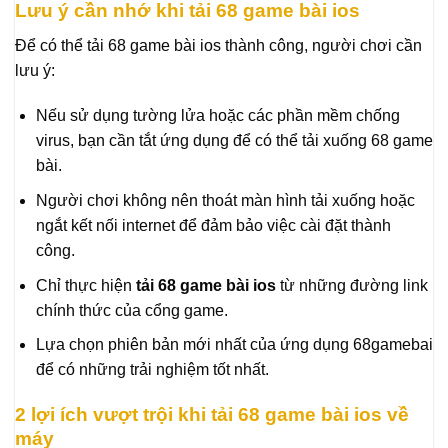
Lưu ý cần nhớ khi tải 68 game bài ios
Để có thể tải 68 game bài ios thành công, người chơi cần
lưu ý:
Nếu sử dụng tường lửa hoặc các phần mềm chống
virus, bạn cần tắt ứng dụng để có thể tải xuống 68 game
bài.
Người chơi không nên thoát màn hình tải xuống hoặc
ngắt kết nối internet để đảm bảo việc cài đặt thành
công.
Chỉ thực hiện
tải 68 game bài ios
từ những đường link
chính thức của cổng game.
Lựa chọn phiên bản mới nhất của ứng dụng 68gamebai
để có những trải nghiệm tốt nhất.
2 lợi ích vượt trội khi tải 68 game bài ios về
máy