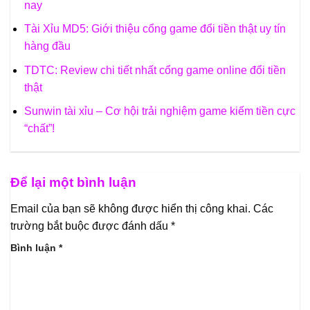
nay
Tài Xỉu MD5: Giới thiệu cổng game đổi tiền thật uy tín
hàng đầu
TDTC: Review chi tiết nhất cổng game online đổi tiền
thật
Sunwin tài xỉu – Cơ hội trải nghiệm game kiếm tiền cực
“chất”!
Để lại một bình luận
Email của bạn sẽ không được hiển thị công khai.
Các
trường bắt buộc được đánh dấu
*
Bình luận
*