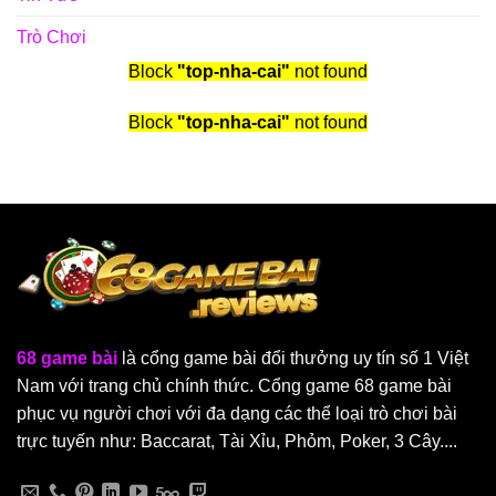
Trò Chơi
Block
"top-nha-cai"
not found
Block
"top-nha-cai"
not found
68 game bài
là cổng game bài đổi thưởng uy tín số 1 Việt
Nam với trang chủ chính thức. Cổng game 68 game bài
phục vụ người chơi với đa dạng các thể loại trò chơi bài
trực tuyến như: Baccarat, Tài Xỉu, Phỏm, Poker, 3 Cây....