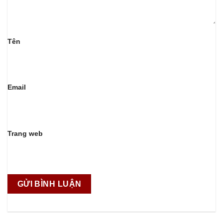
Tên
Email
Trang web