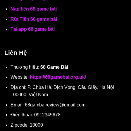
Nạp tiền 68 game bài
Rút Tiền 68 game bài
Tải app 68 game bài
Liên Hệ
Thương hiệu:
68 Game Bài
Website:
https://68gamebai.org.uk/
Địa chỉ: P. Chùa Hà, Dịch Vọng, Cầu Giấy, Hà Nội
100000, Việt Nam
Email:
68gambaireview@gmail.com
Điện thoại: 0912345678
Zipcode: 10000