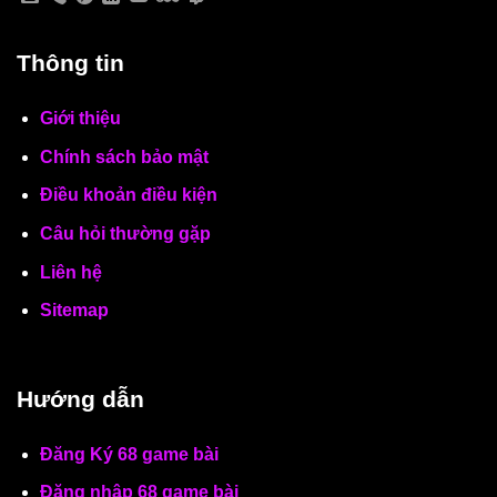
Thông tin
Giới thiệu
Chính sách bảo mật
Điều khoản điều kiện
Câu hỏi thường gặp
Liên hệ
Sitemap
Hướng dẫn
Đăng Ký 68 game bài
Đăng nhập 68 game bài