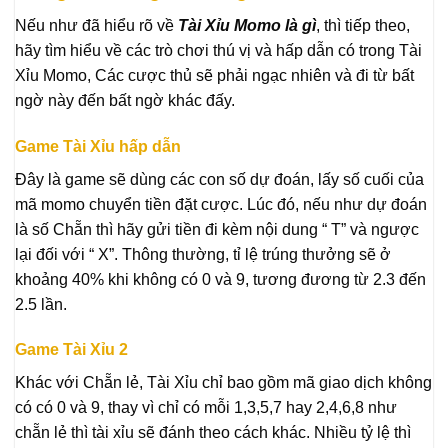
Nếu như đã hiểu rõ về
Tài Xỉu Momo là gì
, thì tiếp theo,
hãy tìm hiểu về các trò chơi thú vị và hấp dẫn có trong Tài
Xỉu Momo, Các cược thủ sẽ phải ngạc nhiên và đi từ bất
ngờ này đến bất ngờ khác đấy.
Game Tài Xỉu hấp dẫn
Đây là game sẽ dùng các con số dự đoán, lấy số cuối của
mã momo chuyển tiền đặt cược. Lúc đó, nếu như dự đoán
là số Chẵn thì hãy gửi tiền đi kèm nội dung “ T” và ngược
lại đối với “ X”. Thông thường, tỉ lệ trúng thưởng sẽ ở
khoảng 40% khi không có 0 và 9, tương đương từ 2.3 đến
2.5 lần.
Game Tài Xỉu 2
Khác với Chẵn lẻ, Tài Xỉu chỉ bao gồm mã giao dịch không
có có 0 và 9, thay vì chỉ có mỗi 1,3,5,7 hay 2,4,6,8 như
chẵn lẻ thì tài xỉu sẽ đánh theo cách khác. Nhiều tỷ lệ thì