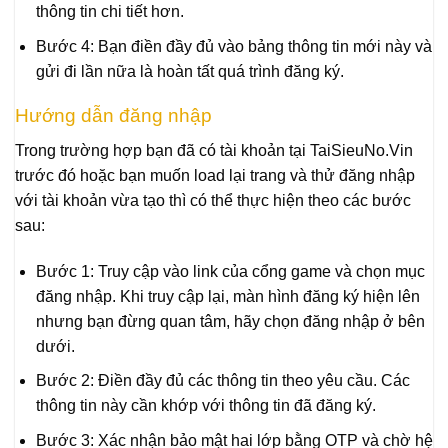
thông tin chi tiết hơn.
Bước 4: Bạn điền đầy đủ vào bảng thông tin mới này và
gửi đi lần nữa là hoàn tất quá trình đăng ký.
Hướng dẫn đăng nhập
Trong trường hợp bạn đã có tài khoản tại TaiSieuNo.Vin
trước đó hoặc bạn muốn load lại trang và thử đăng nhập
với tài khoản vừa tạo thì có thể thực hiện theo các bước
sau:
Bước 1: Truy cập vào link của cổng game và chọn mục
đăng nhập. Khi truy cập lại, màn hình đăng ký hiện lên
nhưng bạn đừng quan tâm, hãy chọn đăng nhập ở bên
dưới.
Bước 2: Điền đầy đủ các thông tin theo yêu cầu. Các
thông tin này cần khớp với thông tin đã đăng ký.
Bước 3: Xác nhận bảo mật hai lớp bằng OTP và chờ hệ