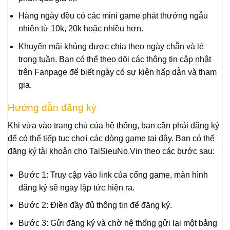
Hàng ngày đều có các mini game phát thưởng ngẫu
nhiên từ 10k, 20k hoặc nhiều hơn.
Khuyến mãi khủng được chia theo ngày chẵn và lẻ
trong tuần. Bạn có thể theo dõi các thông tin cập nhật
trên Fanpage để biết ngày có sự kiện hấp dẫn và tham
gia.
Hướng dẫn đăng ký
Khi vừa vào trang chủ của hệ thống, bạn cần phải đăng ký
để có thể tiếp tục chơi các dòng game tại đây. Bạn có thể
đăng ký tài khoản cho TaiSieuNo.Vin theo các bước sau:
Bước 1: Truy cập vào link của cổng game, màn hình
đăng ký sẽ ngay lập tức hiện ra.
Bước 2: Điền đầy đủ thông tin để đăng ký.
Bước 3: Gửi đăng ký và chờ hệ thống gửi lại một bảng