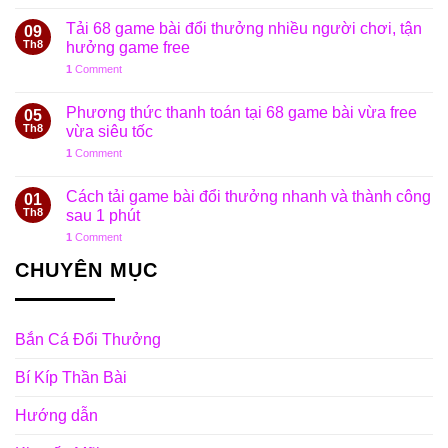
Top
MD5
mật
12
Tải 68 game bài đổi thưởng nhiều người chơi, tận
68Gamebai
09
tài
App
Th8
hưởng game free
–
khoản
Tài
Đỉnh
1
Comment
Xỉu
Cao
Online
Giải
Uy
Phương thức thanh toán tại 68 game bài vừa free
05
Trí
Tín
Th8
vừa siêu tốc
Đổi
Nhất
Thưởng
1
Comment
Năm
2025
2025
Cách tải game bài đổi thưởng nhanh và thành công
01
Th8
sau 1 phút
1
Comment
CHUYÊN MỤC
Bắn Cá Đổi Thưởng
Bí Kíp Thần Bài
Hướng dẫn