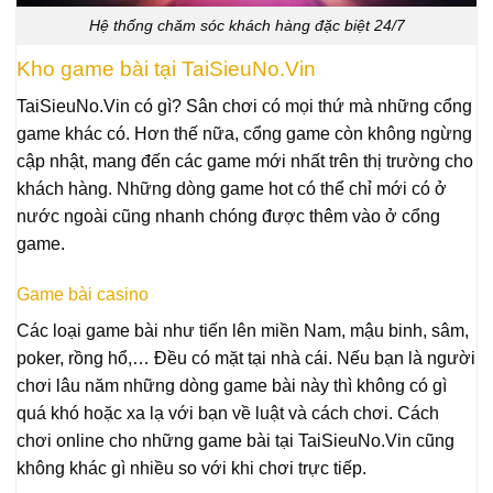
Hệ thống chăm sóc khách hàng đặc biệt 24/7
Kho game bài tại TaiSieuNo.Vin
TaiSieuNo.Vin có gì? Sân chơi có mọi thứ mà những cổng
game khác có. Hơn thế nữa, cổng game còn không ngừng
cập nhật, mang đến các game mới nhất trên thị trường cho
khách hàng. Những dòng game hot có thể chỉ mới có ở
nước ngoài cũng nhanh chóng được thêm vào ở cổng
game.
Game bài casino
Các loại game bài như tiến lên miền Nam, mậu binh, sâm,
poker, rồng hổ,… Đều có mặt tại nhà cái. Nếu bạn là người
chơi lâu năm những dòng game bài này thì không có gì
quá khó hoặc xa lạ với bạn về luật và cách chơi. Cách
chơi online cho những game bài tại TaiSieuNo.Vin cũng
không khác gì nhiều so với khi chơi trực tiếp.