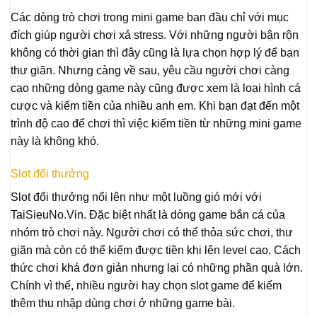
Các dòng trò chơi trong mini game ban đầu chỉ với mục
đích giúp người chơi xả stress. Với những người bận rộn
không có thời gian thì đây cũng là lựa chọn hợp lý để bạn
thư giãn. Nhưng càng về sau, yêu cầu người chơi càng
cao những dòng game này cũng được xem là loại hình cá
cược và kiếm tiền của nhiều anh em. Khi bạn đạt đến một
trình độ cao để chơi thì việc kiếm tiền từ những mini game
này là không khó.
Slot đổi thưởng
Slot đổi thưởng nổi lên như một luồng gió mới với
TaiSieuNo.Vin. Đặc biệt nhất là dòng game bắn cá của
nhóm trò chơi này. Người chơi có thể thỏa sức chơi, thư
giãn mà còn có thể kiếm được tiền khi lên level cao. Cách
thức chơi khá đơn giản nhưng lại có những phần quà lớn.
Chính vì thế, nhiều người hay chọn slot game để kiếm
thêm thu nhập dùng chơi ở những game bài.