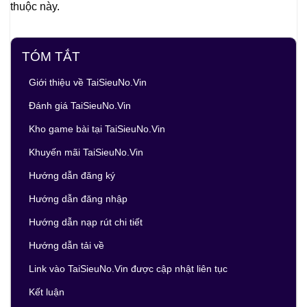
thuộc này.
TÓM TẮT
Giới thiệu về TaiSieuNo.Vin
Đánh giá TaiSieuNo.Vin
Kho game bài tại TaiSieuNo.Vin
Khuyến mãi TaiSieuNo.Vin
Hướng dẫn đăng ký
Hướng dẫn đăng nhập
Hướng dẫn nạp rút chi tiết
Hướng dẫn tải về
Link vào TaiSieuNo.Vin được cập nhật liên tục
Kết luận