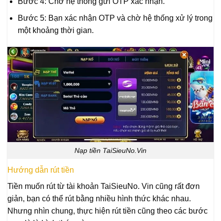
Bước 4: Chờ hệ thống gửi OTP xác nhận.
Bước 5: Bạn xác nhận OTP và chờ hệ thống xử lý trong
một khoảng thời gian.
Nạp tiền TaiSieuNo.Vin
Hướng dẫn rút tiền
Tiền muốn rút từ tài khoản TaiSieuNo. Vin cũng rất đơn
giản, bạn có thể rút bằng nhiều hình thức khác nhau.
Nhưng nhìn chung, thực hiện rút tiền cũng theo các bước