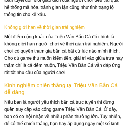
toàn tuyệt đối. Mọi giao dịch của người chơi đều trải qua
hệ thống mã hóa, tránh gian lận cũng như tình trạng lộ
thông tin cho kẻ xấu.
Không giới hạn về thời gian trải nghiệm
Một điểm cộng khác của Triệu Vân Bắn Cá đó chính là
không giới hạn người chơi về thời gian trải nghiệm. Người
chơi có quyền tham gia bắn cá bất cứ lúc nào mình thích.
Cho dù game thủ muốn kiếm tiền, giải trí vào giữa trưa hay
thậm chí là cả đêm muộn, Triệu Vân Bắn Cá vẫn đáp ứng
rất tốt nhu cầu của người chơi.
Kinh nghiệm chiến thắng tại Triệu Vân Bắn Cá
dễ dàng
Nếu bạn là người yêu thích bắn cá trực tuyến thì đừng
quên truy cập vào cổng game Triệu Vân Bắn Cá. Ở đây,
bạn có cơ hội nhận về nhiều phần thưởng lớn. Tuy nhiên,
để có thể chiến thắng, bạn hãy áp dụng ngay một số kinh