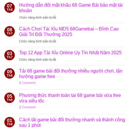
Hướng dẫn đổi mật khẩu 68 Game Bài bảo mật tài
07
Th8
khoản
Chức năng bình luận bị tắt
ở
Hướng
dẫn
Cách Chơi Tài Xỉu MD5 68Gamebai – Đỉnh Cao
08
đổi
Th7
Giải Trí Đổi Thưởng 2025
mật
Chức năng bình luận bị tắt
ở
khẩu
Cách
68
Chơi
Top 12 App Tài Xỉu Online Uy Tín Nhất Năm 2025
Game
03
Tài
Bài
Th7
Chức năng bình luận bị tắt
ở
Xỉu
bảo
Top
MD5
mật
12
Tải 68 game bài đổi thưởng nhiều người chơi, tận
68Gamebai
09
tài
App
Th8
hưởng game free
–
khoản
Tài
Đỉnh
1
Comment
Xỉu
Cao
Online
Giải
Uy
Phương thức thanh toán tại 68 game bài vừa free
05
Trí
Tín
Th8
vừa siêu tốc
Đổi
Nhất
Thưởng
1
Comment
Năm
2025
2025
Cách tải game bài đổi thưởng nhanh và thành công
01
Th8
sau 1 phút