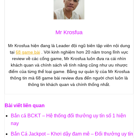
Mr Krosfua
Mr Krosfua hiện đang là Leader đội ngũ biên tập viên nội dung
tại
68 game bài
. Với kinh nghiệm hơn 20 năm trong lĩnh vực
review về các cổng game, Mr Krosfua luôn đưa ra cái nhìn
khách quan và chính sách về tính năng cũng như ưu nhược
điểm của từng thể loại game. Bằng sự quản lý của Mr Krosfua
thông tin mà 68 game bài review đưa đến người chơi luôn là
thông tin khách quan và chính thống nhất.
Bài viết liên quan
Bắn cá BCKT – Hệ thống đổi thưởng uy tín số 1 hiện
nay
Bắn Cá Jackpot – Khơi dậy đam mê – Đổi thưởng uy tín