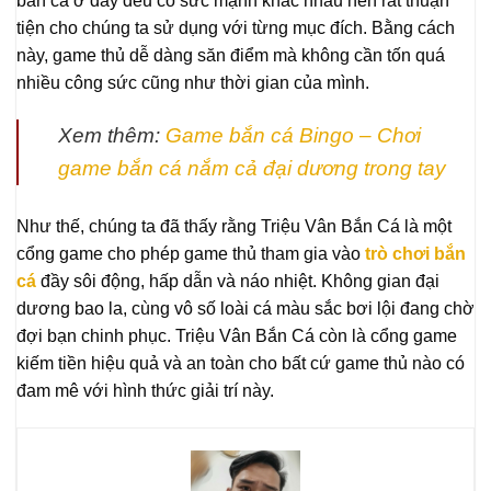
bắn cá ở đây đều có sức mạnh khác nhau nên rất thuận
tiện cho chúng ta sử dụng với từng mục đích. Bằng cách
này, game thủ dễ dàng săn điểm mà không cần tốn quá
nhiều công sức cũng như thời gian của mình.
Xem thêm:
Game bắn cá Bingo – Chơi
game bắn cá nắm cả đại dương trong tay
Như thế, chúng ta đã thấy rằng Triệu Vân Bắn Cá là một
cổng game cho phép game thủ tham gia vào
trò chơi bắn
cá
đầy sôi động, hấp dẫn và náo nhiệt. Không gian đại
dương bao la, cùng vô số loài cá màu sắc bơi lội đang chờ
đợi bạn chinh phục. Triệu Vân Bắn Cá còn là cổng game
kiếm tiền hiệu quả và an toàn cho bất cứ game thủ nào có
đam mê với hình thức giải trí này.