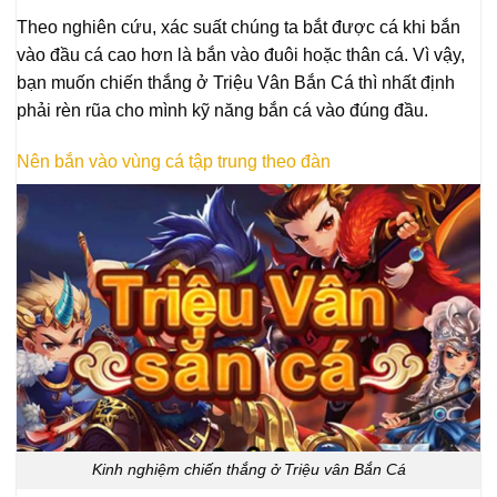
Theo nghiên cứu, xác suất chúng ta bắt được cá khi bắn
vào đầu cá cao hơn là bắn vào đuôi hoặc thân cá. Vì vậy,
bạn muốn chiến thắng ở Triệu Vân Bắn Cá thì nhất định
phải rèn rũa cho mình kỹ năng bắn cá vào đúng đầu.
Nên bắn vào vùng cá tập trung theo đàn
Kinh nghiệm chiến thắng ở Triệu vân Bắn Cá