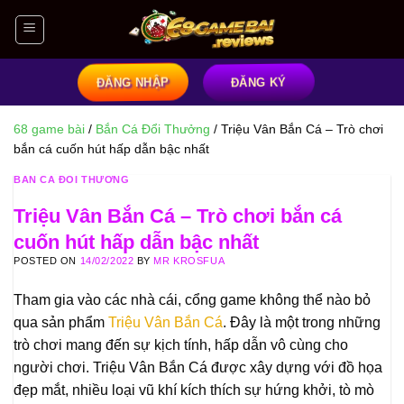
Skip
to
content
ĐĂNG NHẬP
ĐĂNG KÝ
68 game bài
/
Bắn Cá Đổi Thưởng
/
Triệu Vân Bắn Cá – Trò chơi
bắn cá cuốn hút hấp dẫn bậc nhất
BẮN CÁ ĐỔI THƯỞNG
Triệu Vân Bắn Cá – Trò chơi bắn cá
cuốn hút hấp dẫn bậc nhất
POSTED ON
14/02/2022
BY
MR KROSFUA
Tham gia vào các nhà cái, cổng game không thể nào bỏ
qua sản phẩm
Triệu Vân Bắn Cá
. Đây là một trong những
trò chơi mang đến sự kịch tính, hấp dẫn vô cùng cho
người chơi. Triệu Vân Bắn Cá được xây dựng với đồ họa
đẹp mắt, nhiều loại vũ khí kích thích sự hứng khởi, tò mò