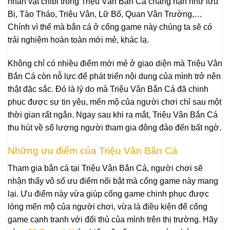
nhân vật chibi trong Triệu Vân Bắn Cá chẳng hạn như lưu
Bị, Tào Tháo, Triệu Vân, Lữ Bố, Quan Vân Trường,…
Chính vì thế mà bắn cá ở cổng game này chúng ta sẽ có
trải nghiệm hoàn toàn mới mẻ, khác lạ.
Không chỉ có nhiều điểm mới mẻ ở giao diện mà Triệu Vân
Bắn Cá còn nỗ lực để phát triển nội dung của mình trở nên
thật đặc sắc. Đó là lý do mà Triệu Vân Bắn Cá đã chinh
phục được sự tin yêu, mến mộ của người chơi chỉ sau một
thời gian rất ngắn. Ngay sau khi ra mắt, Triệu Vân Bắn Cá
thu hút về số lượng người tham gia đông đảo đến bất ngờ.
Những ưu điểm của Triệu Vân Bắn Cá
Tham gia bắn cá tại Triệu Vân Bắn Cá, người chơi sẽ
nhận thấy vô số ưu điểm nổi bật mà cổng game này mang
lại. Ưu điểm này vừa giúp cổng game chinh phục được
lòng mến mộ của người chơi, vừa là điều kiện để cổng
game cạnh tranh với đối thủ của mình trên thị trường. Hãy