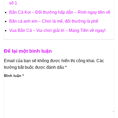
số 1
Bắn Cá Koi – Đổi thưởng hấp dẫn – Rinh ngay tiền về
Bắn cá anh em – Chơi là mê, đổi thưởng là phê
Vua Bắn Cá – Vui chơi giải trí – Mang Tiền về ngay!
Để lại một bình luận
Email của bạn sẽ không được hiển thị công khai.
Các
trường bắt buộc được đánh dấu
*
Bình luận
*