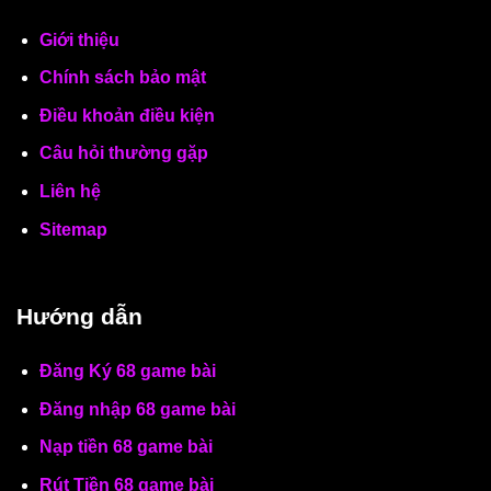
Giới thiệu
Chính sách bảo mật
Điều khoản điều kiện
Câu hỏi thường gặp
Liên hệ
Sitemap
Hướng dẫn
Đăng Ký 68 game bài
Đăng nhập 68 game bài
Nạp tiền 68 game bài
Rút Tiền 68 game bài