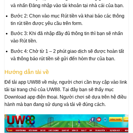
và nhấn Đăng nhập vào tài khoản tại nhà cái của bạn.
Bước 2: Chọn vào mục Rút tiền và khai báo các thông
tin rút tiền được yêu cầu trên form.
Bước 3: Khi đã nhập đầy đủ thông tin thì bạn sẽ nhấn
vào Rút tiền.
Bước 4: Chờ từ 1 – 2 phút giao dịch sẽ được hoàn tất
và thông báo rút tiền sẽ gửi đến hòm thư của bạn.
Hướng dẫn tải về
Để tải app UW88 về máy, người chơi cần truy cập vào link
tải tại trang chủ của UW88. Tại đây bạn sẽ thấy mục
Download app điện thoại. Người chơi sẽ dựa trên hệ điều
hành mà bạn đang sử dụng và tải về đúng cách.