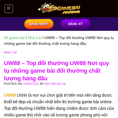
Skip
to
content
ĐĂNG NHẬP
ĐĂNG KÝ
68 game bài
/
Nhà Cái
/
UW88 – Top đổi thưởng UW88 Nơi quy tụ
những game bài đổi thưởng chất lượng hàng đầu
NHÀ CÁI
UW88 – Top đổi thưởng UW88 Nơi quy
tụ những game bài đổi thưởng chất
lượng hàng đầu
POSTED ON
03/06/2022
BY
MR KROSFUA
UW88
chính là nơi vui chơi giải trí trên mọi nền tảng được
thiết kế đẹp và chuẩn nhất trên thị trường game bài online.
Top đổi thưởng UW88 hiện đang chiếm được tình cảm của
nhiều game thủ nhờ vào số lượng game phong phú với