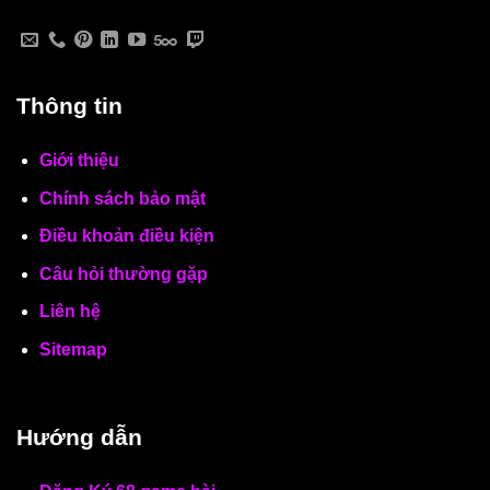
Thông tin
Giới thiệu
Chính sách bảo mật
Điều khoản điều kiện
Câu hỏi thường gặp
Liên hệ
Sitemap
Hướng dẫn