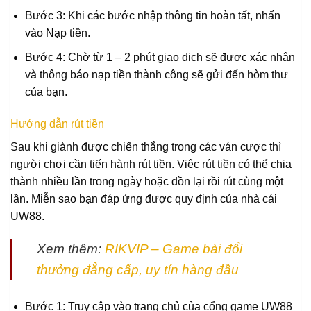
Bước 3: Khi các bước nhập thông tin hoàn tất, nhấn
vào Nạp tiền.
Bước 4: Chờ từ 1 – 2 phút giao dịch sẽ được xác nhận
và thông báo nạp tiền thành công sẽ gửi đến hòm thư
của bạn.
Hướng dẫn rút tiền
Sau khi giành được chiến thắng trong các ván cược thì
người chơi cần tiến hành rút tiền. Việc rút tiền có thể chia
thành nhiều lần trong ngày hoặc dồn lại rồi rút cùng một
lần. Miễn sao bạn đáp ứng được quy định của nhà cái
UW88.
Xem thêm:
RIKVIP – Game bài đổi
thưởng đẳng cấp, uy tín hàng đầu
Bước 1: Truy cập vào trang chủ của cổng game UW88