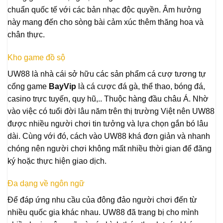
chuẩn quốc tế với các bản nhạc độc quyền. Âm hưởng
này mang đến cho sòng bài cảm xúc thêm thăng hoa và
chân thực.
Kho game đồ sộ
UW88 là nhà cái sở hữu các sản phẩm cá cượ tương tự
cổng game
BayVip
là cá cược đá gà, thể thao, bóng đá,
casino trực tuyến, quy hũ,.. Thuộc hàng đầu châu Á. Nhờ
vào việc có tuổi đời lâu năm trên thị trường Việt nên UW88
được nhiều người chơi tin tưởng và lựa chọn gắn bó lâu
dài. Cùng với đó, cách vào UW88 khá đơn giản và nhanh
chóng nên người chơi không mất nhiều thời gian để đăng
ký hoặc thực hiện giao dịch.
Đa dạng về ngôn ngữ
Để đáp ứng nhu cầu của đông đảo người chơi đến từ
nhiều quốc gia khác nhau. UW88 đã trang bị cho mình