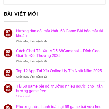
BÀI VIẾT MỚI
Hướng dẫn đổi mật khẩu 68 Game Bài bảo mật tài
07
Th8
khoản
Chức năng bình luận bị tắt
ở
Hướng
dẫn
Cách Chơi Tài Xỉu MD5 68Gamebai – Đỉnh Cao
08
đổi
Th7
Giải Trí Đổi Thưởng 2025
mật
Chức năng bình luận bị tắt
ở
khẩu
Cách
68
Chơi
Top 12 App Tài Xỉu Online Uy Tín Nhất Năm 2025
Game
03
Tài
Bài
Th7
Chức năng bình luận bị tắt
ở
Xỉu
bảo
Top
MD5
mật
12
Tải 68 game bài đổi thưởng nhiều người chơi, tận
68Gamebai
09
tài
App
Th8
hưởng game free
–
khoản
Tài
Đỉnh
1
Comment
Xỉu
Cao
Online
Giải
Uy
Phương thức thanh toán tại 68 game bài vừa free
05
Trí