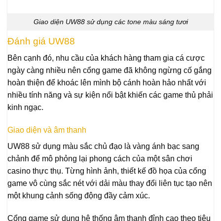
Giao diện UW88 sử dụng các tone màu sáng tươi
Đánh giá UW88
Bên cạnh đó, nhu cầu của khách hàng tham gia cá cược
ngày càng nhiều nên cổng game đã không ngừng cố gắng
hoàn thiện để khoác lên mình bộ cánh hoàn hảo nhất với
nhiều tính năng và sự kiện nổi bật khiến các game thủ phải
kinh ngạc.
Giao diện và âm thanh
UW88 sử dụng màu sắc chủ đạo là vàng ánh bạc sang
chảnh để mô phỏng lại phong cách của một sân chơi
casino thực thụ. Từng hình ảnh, thiết kế đồ họa của cổng
game vô cùng sắc nét với dải màu thay đổi liên tục tạo nên
một khung cảnh sống động đầy cảm xúc.
Cổng game sử dụng hệ thống âm thanh đỉnh cao theo tiêu