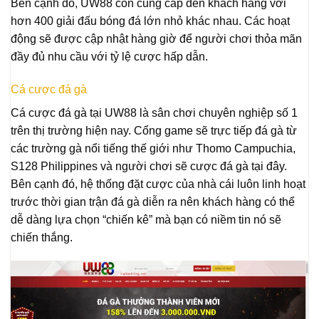
Bên cạnh đó, UW88 còn cung cấp đến khách hàng với
hơn 400 giải đấu bóng đá lớn nhỏ khác nhau. Các hoạt
động sẽ được cập nhật hàng giờ để người chơi thỏa mãn
đầy đủ nhu cầu với tỷ lệ cược hấp dẫn.
Cá cược đá gà
Cá cược đá gà tại UW88 là sân chơi chuyên nghiệp số 1
trên thị trường hiện nay. Cổng game sẽ trực tiếp đá gà từ
các trường gà nổi tiếng thế giới như Thomo Campuchia,
S128 Philippines và người chơi sẽ cược đá gà tại đây.
Bên cạnh đó, hệ thống đặt cược của nhà cái luôn linh hoạt
trước thời gian trận đá gà diễn ra nên khách hàng có thể
dễ dàng lựa chọn “chiến kê” mà bạn có niềm tin nó sẽ
chiến thắng.