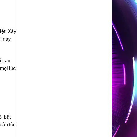
iệt. Xây
i này.
á cao
 mọi lúc
i bật
dân tộc