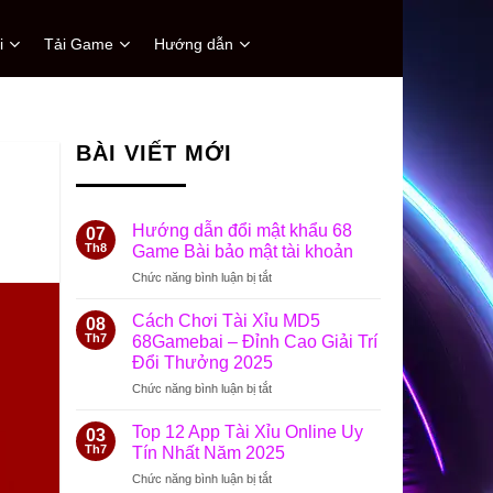
i
Tải Game
Hướng dẫn
BÀI VIẾT MỚI
Hướng dẫn đổi mật khẩu 68
07
Th8
Game Bài bảo mật tài khoản
Chức năng bình luận bị tắt
ở
Hướng
dẫn
Cách Chơi Tài Xỉu MD5
08
đổi
Th7
68Gamebai – Đỉnh Cao Giải Trí
mật
Đổi Thưởng 2025
khẩu
Chức năng bình luận bị tắt
ở
68
Cách
Game
Chơi
Bài
Top 12 App Tài Xỉu Online Uy
03
Tài
bảo
Th7
Tín Nhất Năm 2025
Xỉu
mật
Chức năng bình luận bị tắt
ở
MD5
tài