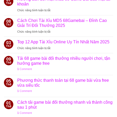
Th8
khoản
Chức năng bình luận bị tắt
ở
Hướng
dẫn
Cách Chơi Tài Xỉu MD5 68Gamebai – Đỉnh Cao
08
đổi
Th7
Giải Trí Đổi Thưởng 2025
mật
Chức năng bình luận bị tắt
ở
khẩu
Cách
68
Chơi
Top 12 App Tài Xỉu Online Uy Tín Nhất Năm 2025
Game
03
Tài
Bài
Th7
Chức năng bình luận bị tắt
ở
Xỉu
bảo
Top
MD5
mật
12
Tải 68 game bài đổi thưởng nhiều người chơi, tận
68Gamebai
09
tài
App
Th8
hưởng game free
–
khoản
Tài
Đỉnh
1
Comment
Xỉu
Cao
Online
Giải
Uy
Phương thức thanh toán tại 68 game bài vừa free
05
Trí
Tín
Th8
vừa siêu tốc
Đổi
Nhất
Thưởng
1
Comment
Năm
2025
2025
Cách tải game bài đổi thưởng nhanh và thành công
01
Th8
sau 1 phút
1
Comment