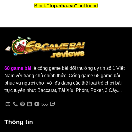
Block
"top-nha-cai"
not found
68 game bài
là cổng game bài đổi thưởng uy tín số 1 Việt
Nam với trang chủ chính thức. Cổng game 68 game bài
phục vụ người chơi với đa dạng các thể loại trò chơi bài
trực tuyến như: Baccarat, Tài Xỉu, Phỏm, Poker, 3 Cây....
Thông tin