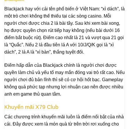
Blackjack hay với cái tên phổ biến ở Việt Nam: “xì dách”, là
một trò chơi không thể thiếu tại các sòng casino. Mỗi
người chơi được chia 2 lá bài tây. Sau khi xem bài xong,
họ được quyền chọn rút tiếp hay không (nếu bài dưới 16
điểm bắt buộc rút). Điểm cao nhất là 21 và vượt qua 21 gọi
là “Quắc”. Nếu 2 lá đầu tiên lá A với 10/J/Q/K gọi là “xì
dách”, 2 lá A là “xì bàn”, thắng tuyệt đối.
Điểm hấp dẫn của Blackjack chính là người chơi được
quyền làm chủ và yếu tố may mắn đóng vai trò rất cao. Nếu
người chơi đủ bản lĩnh thì sẽ có cơ hội hốt bạc. Gameplay
không quá phức tạp nhưng lợi nhuận cao nên được nhiều
anh em game thủ quan tâm.
Khuyến mãi X79 Club
Các chương trình khuyến mãi luôn là điểm nổi bật của nhà
cái. Đây được xem là món quà từ trên trời rơi xuống cho