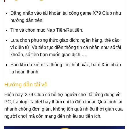
Đăng nhập vào tài khoản tại cổng game X79 Club như
hướng dẫn trên.
Tìm và chọn mục Nạp Tiền/Rút tiền.
Lựa chọn phương thức giao dịch: ngân hàng, thẻ cào,
ví điện tử. Và tiếp tục điền thông tin cá nhân như số tài
khoản, số tiền bạn muốn giao dịch,…
Sau khi đã kiểm tra thông tin chính xác, bấm Xác nhận
là hoàn thành.
Hướng dẫn tải về
Hiện nay, X79 Club có hỗ trợ người chơi tải ứng dụng về
PC, Laptop, Tablet hay thậm chí là điện thoại. Quá trình tải
nhanh chóng đơn giản, không tốn quá nhiều thời gian của
người chơi mà còn mang đến nhiều sự tiện ích.