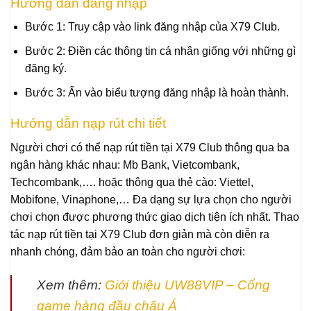
Hướng dẫn đăng nhập
Bước 1: Truy cập vào link đăng nhập của X79 Club.
Bước 2: Điền các thông tin cá nhân giống với những gì
đăng ký.
Bước 3: Ấn vào biểu tượng đăng nhập là hoàn thành.
Hướng dẫn nạp rút chi tiết
Người chơi có thể nạp rút tiền tại X79 Club thông qua ba
ngân hàng khác nhau: Mb Bank, Vietcombank,
Techcombank,…. hoặc thông qua thẻ cào: Viettel,
Mobifone, Vinaphone,… Đa dạng sự lựa chọn cho người
chơi chọn được phương thức giao dịch tiện ích nhất. Thao
tác nạp rút tiền tại X79 Club đơn giản mà còn diễn ra
nhanh chóng, đảm bảo an toàn cho người chơi:
Xem thêm:
Giới thiệu UW88VIP – Cổng
game hàng đầu châu Á