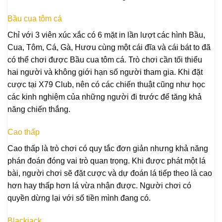
Bầu cua tôm cá
Chỉ với 3 viên xúc xắc có 6 mặt in lần lượt các hình Bầu,
Cua, Tôm, Cá, Gà, Hươu cùng một cái đĩa và cái bát to đã
có thể chơi được Bầu cua tôm cá. Trò chơi cần tối thiểu
hai người và không giới hạn số người tham gia. Khi đặt
cược tại X79 Club, nên có các chiến thuật cũng như học
các kinh nghiệm của những người đi trước để tăng khả
năng chiến thắng.
Cao thấp
Cao thấp là trò chơi có quy tắc đơn giản nhưng khả năng
phán đoán đóng vai trò quan trọng. Khi được phát một lá
bài, người chơi sẽ đặt cược và dự đoán lá tiếp theo là cao
hơn hay thấp hơn lá vừa nhận được. Người chơi có
quyền dừng lại với số tiền mình đang có.
Blackjack