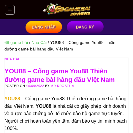
Skip
to
content
ĐĂNG NHẬP
ĐĂNG KÝ
68 game bài
/
Nhà Cái
/
YOU88 – Cổng game You88 Thiên
đường game bài hàng đầu Việt Nam
NHÀ CÁI
YOU88 – Cổng game You88 Thiên
đường game bài hàng đầu Việt Nam
POSTED ON
06/09/2022
BY
MR KROSFUA
YOU88
– Cổng game You88 Thiên đường game bài hàng
đầu Việt Nam.
YOU88
là nhà cái có giấy phép kinh doanh
và được bảo chứng bởi tổ chức bảo hộ game trực tuyến.
Người chơi hoàn toàn yên tâm, đảm bảo uy tín, minh bạch
100%.