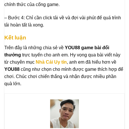
chính thức của cổng game.
– Bước 4: Chỉ cần click tải về và đợi vài phút để quá trình
tải hoàn tất là xong.
Kết luận
Trên đây là những chia sẻ về
YOU88 game bài đổi
thưởng
trực tuyến cho anh em. Hy vọng qua bài viết này
từ chuyên mục
Nhà Cái Uy tín
, anh em đã hiểu hơn về
YOU88
cũng như chọn cho mình được game thích hợp để
chơi. Chúc chơi chiến thắng và nhận được nhiều phần
quà lớn.