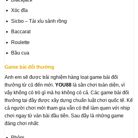
Xóc đĩa
Sicbo – Tài xỉu sảnh rồng
Baccarat
Roulette
Bầu cua
Game bài đổi thưởng
Anh em sẽ được trải nghiệm hàng loạt game bài đổi
thưởng từ cũ đến mới.
YOU88
là sân chơi toàn diện, vì
vậy không có trò gì mà họ không có cả. Các game bài đổi
thưởng tại đây được xây dựng chuẩn luật chơi quốc tế. Kể
cả người chơi mới tham gia vẫn có thể làm quen với nhịp
chơi ngay từ ván bài đầu tiên. Sau đây là những game
đáng chơi nhất:
Phỏm