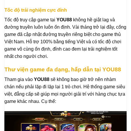
Tốc độ trải nghiệm cực đỉnh
Tốc độ truy cập game tại
YOU88
không hề giật lag và
đường truyền luôn luôn ổn định. Vài tháng trở lại đây, cổng
game đã cập nhật đường truyền riêng biệt cho game thủ
Việt Nam. Hỗ trợ 100% bằng tiếng Việt và có tốc độ chơi
game vô cùng ổn định, đỉnh cao đem lại trải nghiệm tốt
nhất cho người chơi.
Thư viện game đa dạng, hấp dẫn tại
YOU88
Tham gia vào
YOU88
sẽ không bao giờ trở nên nhàm
chán nếu phải lặp đi lặp lại 1 trò chơi. Hệ thống game siêu
việt, đẳng cấp sẽ giúp mọi người giải trí với hàng chục tựa
game khác nhau. Cụ thể: