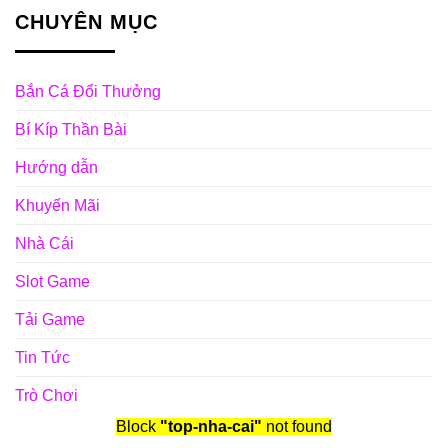
CHUYÊN MỤC
Bắn Cá Đổi Thưởng
Bí Kíp Thần Bài
Hướng dẫn
Khuyến Mãi
Nhà Cái
Slot Game
Tải Game
Tin Tức
Trò Chơi
Block
"top-nha-cai"
not found