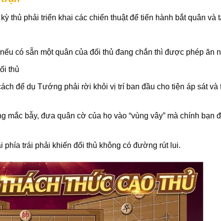
ỳ thủ phải triển khai các chiến thuật để tiến hành bắt quân và 
 nếu có sẵn một quân của đối thủ đang chắn thì được phép ăn 
ối thủ
cách để dụ Tướng phải rời khỏi vị trí ban đầu cho tiện áp sát và 
ng mắc bẫy, đưa quân cờ của họ vào “vùng vây” mà chính bạn đã
 phía trái phải khiến đối thủ không có đường rút lui.