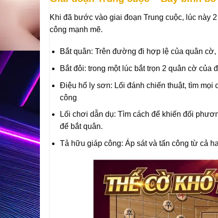
Khi đã bước vào giai đoạn Trung cuộc, lúc này 2 k
công mạnh mẽ.
Bắt quân: Trên đường đi hợp lệ của quân cờ,
Bắt đôi: trong một lúc bắt trọn 2 quân cờ của đ
Điệu hổ ly sơn: Lối đánh chiến thuật, tìm mọi 
công
Lối chơi dẫn dụ: Tìm cách để khiến đối phươ
để bắt quân.
Tả hữu giáp công: Áp sát và tấn công từ cả hai