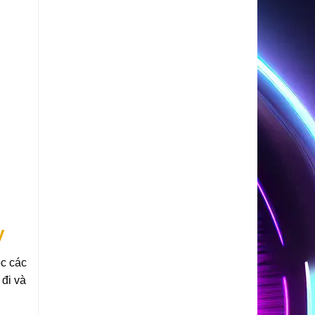
y
ộc các
 đi và