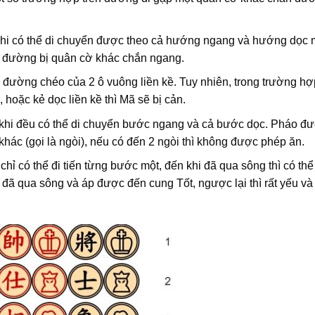
, khi có thể di chuyển được theo cả hướng ngang và hướng dọc
a đường bị quân cờ khác chắn ngang.
đường chéo của 2 ô vuông liền kề. Tuy nhiên, trong trường hợ
oặc kẻ dọc liền kề thì Mã sẽ bị cản.
khi đều có thể di chuyển bước ngang và cả bước dọc. Pháo đ
hác (gọi là ngòi), nếu có đến 2 ngòi thì không được phép ăn.
hỉ có thể đi tiến từng bước một, đến khi đã qua sông thì có thể 
 đã qua sông và áp được đến cung Tốt, ngược lại thì rất yếu và