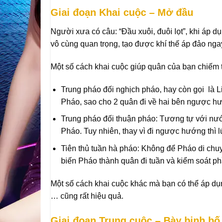
Giai đoạn Khai cuộc – Mở đầu
Người xưa có câu: “Đầu xuôi, đuôi lọt”, khi áp d
vô cùng quan trọng, tạo được khí thế áp đảo ngay 
Một số cách khai cuộc giúp quân của bạn chiếm 
Trung pháo đối nghịch pháo, hay còn gọi là Li
Pháo, sao cho 2 quân đi về hai bên ngược hư
Trung pháo đối thuận pháo: Tương tự với nước
Pháo. Tuy nhiên, thay vì đi ngược hướng thì l
Tiên thủ tuần hà pháo: Không để Pháo di chu
biến Pháo thành quân đi tuần và kiểm soát p
Một số cách khai cuộc khác mà bạn có thể áp dụ
… cũng rất hiệu quả.
Giai đoạn Trung cuộc – Bày binh bố