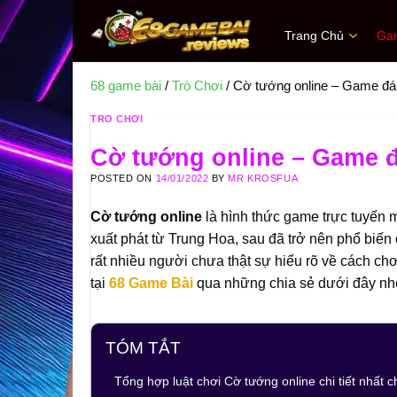
Skip
to
Trang Chủ
Ga
content
68 game bài
/
Trò Chơi
/
Cờ tướng online – Game đá
TRÒ CHƠI
Cờ tướng online – Game 
POSTED ON
14/01/2022
BY
MR KROSFUA
Cờ tướng online
là hình thức game trực tuyến m
xuất phát từ Trung Hoa, sau đã trở nên phổ biến 
rất nhiều người chưa thật sự hiểu rõ về cách ch
tại
68 Game Bài
qua những chia sẻ dưới đây nh
TÓM TẮT
Tổng hợp luật chơi Cờ tướng online chi tiết nhất 