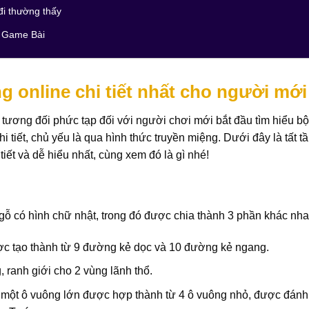
đi thường thấy
8 Game Bài
 online chi tiết nhất cho người mới
à tương đối phức tạp đối với người chơi mới bắt đầu tìm hiểu b
chi tiết, chủ yếu là qua hình thức truyền miệng. Dưới đây là tất tầ
tiết và dễ hiểu nhất, cùng xem đó là gì nhé!
ỗ có hình chữ nhật, trong đó được chia thành 3 phần khác nh
ược tạo thành từ 9 đường kẻ dọc và 10 đường kẻ ngang.
 ranh giới cho 2 vùng lãnh thổ.
ó một ô vuông lớn được hợp thành từ 4 ô vuông nhỏ, được đánh