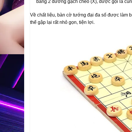
bằng 2 đường gạch chéo (X), được gọi là cu
Về chất liệu, bàn cờ tướng đại đa số được làm 
thể gập lại rất nhỏ gọn, tiện lợi.