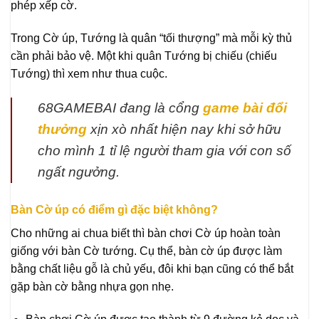
phép xếp cờ.
Trong Cờ úp, Tướng là quân “tối thượng” mà mỗi kỳ thủ
cần phải bảo vệ. Một khi quân Tướng bị chiếu (chiếu
Tướng) thì xem như thua cuộc.
68GAMEBAI đang là cổng
game bài đổi
thưởng
xịn xò nhất hiện nay khi sở hữu
cho mình 1 tỉ lệ người tham gia với con số
ngất ngưởng.
Bàn Cờ úp có điểm gì đặc biệt không?
Cho những ai chua biết thì bàn chơi Cờ úp hoàn toàn
giống với bàn Cờ tướng. Cụ thể, bàn cờ úp được làm
bằng chất liệu gỗ là chủ yếu, đôi khi bạn cũng có thể bắt
gặp bàn cờ bằng nhựa gọn nhẹ.