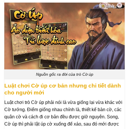
Nguồn gốc ra đời của trò Cờ úp
Luật chơi Cờ úp cơ bản nhưng chi tiết dành
cho người mới
Luật chơi trò Cờ úp phải nói là vừa giống lại vừa khác với
Cờ tướng. Điểm giống nhau chính là, thiết kế bàn cờ, các
quân cờ và cách đi cơ bản đều được giữ nguyên. Song,
Cờ úp thì phải lật úp cờ xuống để xáo, sau đó mới được