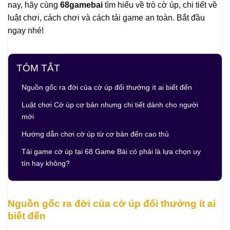
nay, hãy cùng
68gamebai
tìm hiểu về trò cờ úp, chi tiết về
luật chơi, cách chơi và cách tải game an toàn. Bắt đầu
ngay nhé!
TÓM TẮT
Nguồn gốc ra đời của cờ úp đổi thưởng ít ai biết đến
Luật chơi Cờ úp cơ bản nhưng chi tiết dành cho người
mới
Hướng dẫn chơi cờ úp từ cơ bản đến cao thủ
Tải game cờ úp tại 68 Game Bài có phải là lựa chọn uy
tín hay không?
Nguồn gốc ra đời của cờ úp đổi thưởng ít ai
biết đến