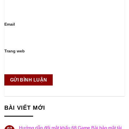
Email
Trang web
BÀI VIẾT MỚI
Hướng dẫn đổi mật khẩu 68 Game Bài bảo mật tài
07