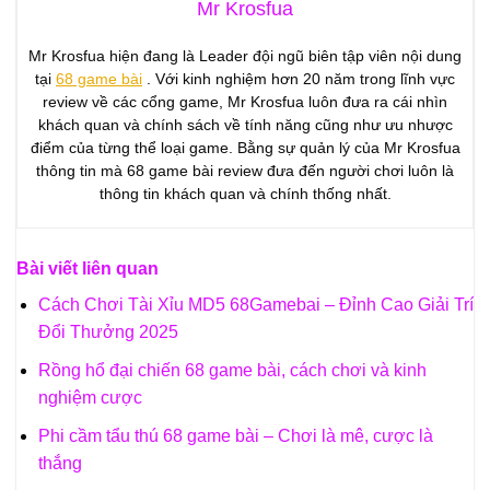
Mr Krosfua
Mr Krosfua hiện đang là Leader đội ngũ biên tập viên nội dung
tại
68 game bài
. Với kinh nghiệm hơn 20 năm trong lĩnh vực
review về các cổng game, Mr Krosfua luôn đưa ra cái nhìn
khách quan và chính sách về tính năng cũng như ưu nhược
điểm của từng thể loại game. Bằng sự quản lý của Mr Krosfua
thông tin mà 68 game bài review đưa đến người chơi luôn là
thông tin khách quan và chính thống nhất.
Bài viết liên quan
Cách Chơi Tài Xỉu MD5 68Gamebai – Đỉnh Cao Giải Trí
Đổi Thưởng 2025
Rồng hổ đại chiến 68 game bài, cách chơi và kinh
nghiệm cược
Phi cầm tẩu thú 68 game bài – Chơi là mê, cược là
thắng