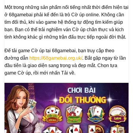
Một trong những sản phẩm nổi tiếng nhất thời điểm hiện tại
ở
68gamebai
phải kể đến là trò Cờ úp online. Không cần
tìm đối thủ, khi vào game hệ thống tự động tìm kiếm giúp
bạn. Bạn có thể trải nghiệm ván Cờ úp chân thực và kịch
tính không khác gì những trận đấu trực tiếp ngoài đời thật.
Để tải
game Cờ úp tại
68gamebai
, bạn truy cập theo
đường dẫn
https://68gamebai.org.uk/
. Bắt gặp ngay từ lần
đầu tiên là giao diện sang trọng và đẹp mắt. Chọn tựa
game Cờ úp, rồi mới nhấn Tải về.