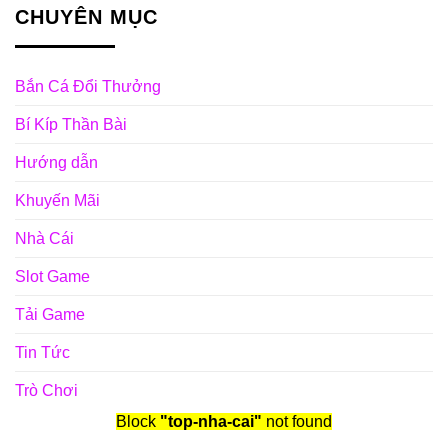
CHUYÊN MỤC
Bắn Cá Đổi Thưởng
Bí Kíp Thần Bài
Hướng dẫn
Khuyến Mãi
Nhà Cái
Slot Game
Tải Game
Tin Tức
Trò Chơi
Block
"top-nha-cai"
not found