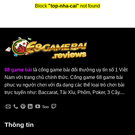
Block
"top-nha-cai"
not found
68 game bài
là cổng game bài đổi thưởng uy tín số 1 Việt
Nam với trang chủ chính thức. Cổng game 68 game bài
phục vụ người chơi với đa dạng các thể loại trò chơi bài
trực tuyến như: Baccarat, Tài Xỉu, Phỏm, Poker, 3 Cây....
Thông tin