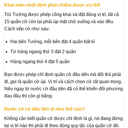
Khai màn nhất định phải chiếm được ưu thế
Trừ Tướng được phép công khai và đặt đúng vị trí, tất cả
15 quân cờ còn lại phải úp mặt chữ xuống và xáo đều.
Cách xếp cờ như sau:
Hai bên Tướng, mỗi bên đặt 4 quân bất kì
Từ hàng ngang thứ 3 đặt 2 quân
Hàng ngang thứ 4 đặt 5 quân
Bạn được phép chỉ định quân cờ đầu tiên mà đối thủ phải
đi, gọi là quân cờ úp. Vị trí và cách chọn cờ rất quan trọng.
Nếu ngay từ nước cờ đầu tiên đã có thể khiến đối phương
đau đầu thì còn gì bằng.
Nước cờ cờ đầu tiên đi như thế nào?
Không cần biết quân cờ được chỉ định là gì, nó đang đứng
tại vị trí nào thì phải đi theo đúng quy tắc của quân cờ đó.