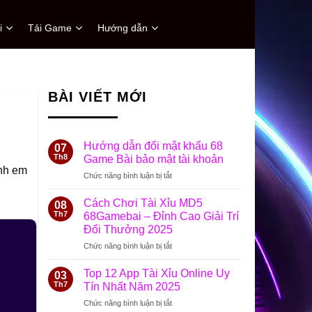
i
Tải Game
Hướng dẫn
BÀI VIẾT MỚI
Hướng dẫn đổi mật khẩu 68
07
Th8
Game Bài bảo mật tài khoản
nh em
Chức năng bình luận bị tắt
ở
Hướng
dẫn
Cách Chơi Tài Xỉu MD5
08
đổi
Th7
68Gamebai – Đỉnh Cao Giải Trí
mật
Đổi Thưởng 2025
khẩu
Chức năng bình luận bị tắt
ở
68
Cách
Game
Chơi
Bài
Top 12 App Tài Xỉu Online Uy
03
Tài
bảo
Th7
Tín Nhất Năm 2025
Xỉu
mật
Chức năng bình luận bị tắt
ở
MD5
tài