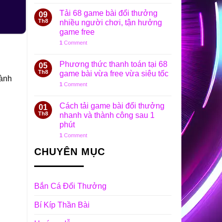
Top
68Gamebai
khoản
12
Tải 68 game bài đổi thưởng
–
09
App
Đỉnh
Th8
nhiều người chơi, tận hưởng
Tài
Cao
game free
Xỉu
Giải
1
Comment
Online
Trí
Uy
Đổi
Tín
Thưởng
Phương thức thanh toán tại 68
05
Nhất
2025
Th8
game bài vừa free vừa siêu tốc
hành
Năm
1
Comment
2025
Cách tải game bài đổi thưởng
01
Th8
nhanh và thành công sau 1
phút
1
Comment
CHUYÊN MỤC
Bắn Cá Đổi Thưởng
Bí Kíp Thần Bài