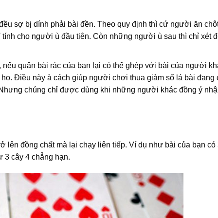
đều sợ bị dính phải bài đền. Theo quy định thì cứ người ăn chô
 tính cho người ù đầu tiên. Còn những người ù sau thì chỉ xét đ
, nếu quân bài rác của bạn lại có thể ghép với bài của người k
họ. Điều này à cách giúp người chơi thua giảm số lá bài đang 
 Nhưng chúng chỉ được dùng khi những người khác đồng ý nhậ
ở lên đồng chất mà lại chạy liên tiếp. Ví dụ như bài của bạn có 
ư 3 cây 4 chẳng hạn.