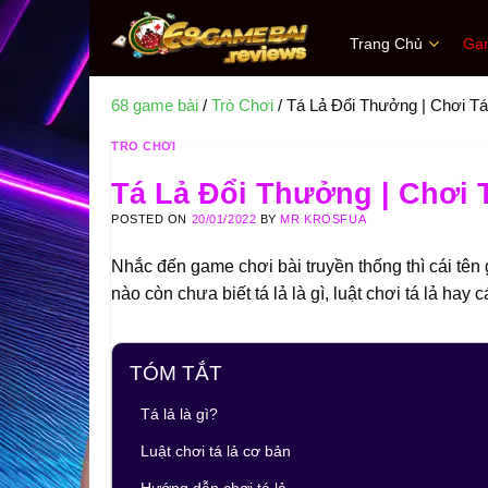
Skip
to
Trang Chủ
Ga
content
68 game bài
/
Trò Chơi
/
Tá Lả Đổi Thưởng | Chơi T
TRÒ CHƠI
Tá Lả Đổi Thưởng | Chơi 
POSTED ON
20/01/2022
BY
MR KROSFUA
Nhắc đến game chơi bài truyền thống thì cái tên
nào còn chưa biết tá lả là gì, luật chơi tá lả hay
TÓM TẮT
Tá lả là gì?
Luật chơi tá lả cơ bản
Hướng dẫn chơi tá lả