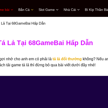
me bài
Bắn Cá
Slot Game
Nhà Cái
Bí Kíp Thần Bà
á Lả Tại 68GameBai Hấp Dẫn
Tá Lả Tại 68GameBai Hấp Dẫn
 gợi nhớ cho anh em có phải là
tá lả đổi thưởng
không? Nếu a
 cách tải game tá lả thì đừng bỏ qua bài viết dưới đây nhé!