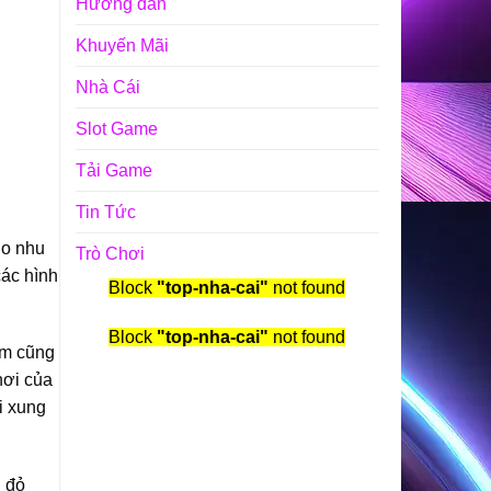
Hướng dẫn
Khuyến Mãi
Nhà Cái
Slot Game
Tải Game
Tin Tức
Do nhu
Trò Chơi
các hình
Block
"top-nha-cai"
not found
Block
"top-nha-cai"
not found
ỏm cũng
hơi của
i xung
n đỏ