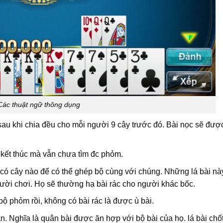
Các thuật ngữ thông dụng
 sau khi chia đều cho mỗi người 9 cây trước đó. Bài nọc sẽ đượ
 kết thúc mà vẫn chưa tìm đc phỏm.
 có cây nào để có thể ghép bộ cùng với chúng. Những lá bài nà
người chơi. Họ sẽ thường hạ bài rác cho người khác bốc.
ộ phỏm rồi, không có bài rác là được ù bài.
án. Nghĩa là quân bài được ăn hợp với bộ bài của họ. lá bài chố