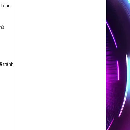
ật đặc
uá
ể tránh