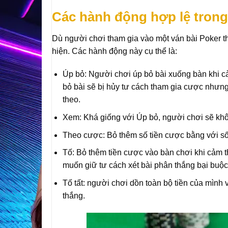
Các hành động hợp lệ trong 
Dù người chơi tham gia vào một ván bài Poker t
hiện. Các hành động này cụ thể là:
Úp bỏ: Người chơi úp bỏ bài xuống bàn khi c
bỏ bài sẽ bị hủy tư cách tham gia cược nhưng
theo.
Xem: Khá giống với Úp bỏ, người chơi sẽ kh
Theo cược: Bỏ thêm số tiền cược bằng với số 
Tố: Bỏ thêm tiền cược vào bàn chơi khi cảm 
muốn giữ tư cách xét bài phân thắng bại buộc
Tố tất: người chơi dồn toàn bộ tiền của mình
thắng.