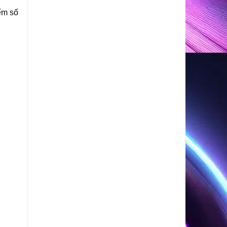
iểm số