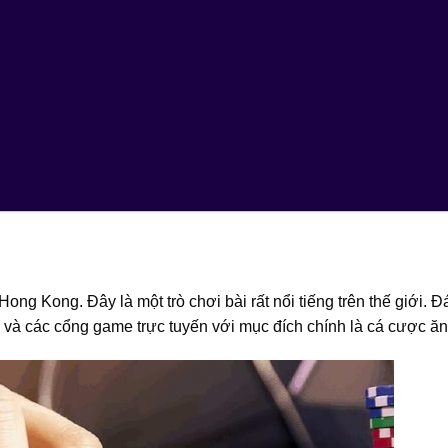
ng Kong. Đây là một trò chơi bài rất nổi tiếng trên thế giới. Đ
và các cổng game trực tuyến với mục đích chính là cá cược ăn 