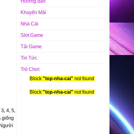
Hướng dẫn
Khuyến Mãi
Nhà Cái
Slot Game
Tải Game
Tin Tức
Trò Chơi
Block
"top-nha-cai"
not found
Block
"top-nha-cai"
not found
3, 4, 5,
á giống
. Người