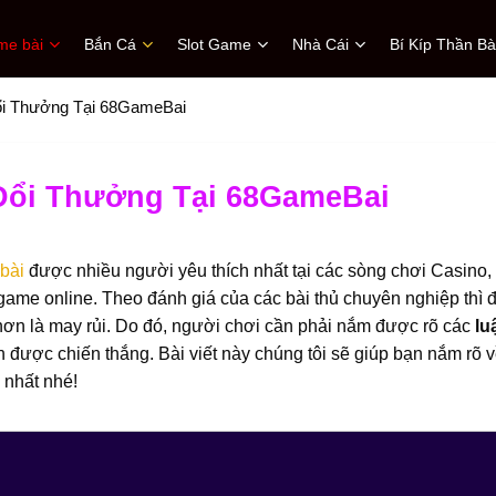
me bài
Bắn Cá
Slot Game
Nhà Cái
Bí Kíp Thần Bà
Đổi Thưởng Tại 68GameBai
ố Đổi Thưởng Tại 68GameBai
 bài
được nhiều người yêu thích nhất tại các sòng chơi Casino,
g game online. Theo đánh giá của các bài thủ chuyên nghiệp thì đ
u hơn là may rủi. Do đó, người chơi cần phải nắm được rõ các
lu
h được chiến thắng. Bài viết này chúng tôi sẽ giúp bạn nắm rõ v
 nhất nhé!