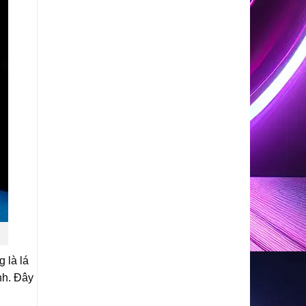
 là lá
ình. Đây