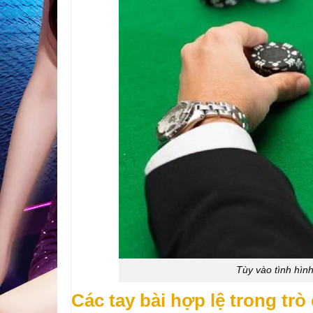
Tùy vào tình hình
Các tay bài hợp lệ trong trò