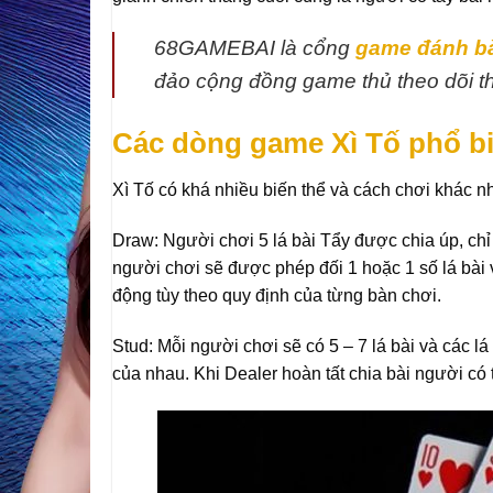
68GAMEBAI là cổng
game đánh bà
đảo cộng đồng game thủ theo dõi t
Các dòng game Xì Tố phổ bi
Xì Tố có khá nhiều biến thể và cách chơi khác 
Draw: Người chơi 5 lá bài Tẩy được chia úp, chỉ c
người chơi sẽ được phép đối 1 hoặc 1 số lá bài v
động tùy theo quy định của từng bàn chơi.
Stud: Mỗi người chơi sẽ có 5 – 7 lá bài và các lá
của nhau. Khi Dealer hoàn tất chia bài người có