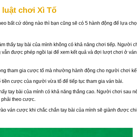
luật chơi Xì Tố
heo bất cứ dòng nào thì bạn cũng sẽ có 5 hành động để lựa chọ
ảm thấy tay bài của mình không có khả năng chơi tiếp. Người c
 vẫn được phép ngồi lại để xem kết quả và đợi lượt chơi ở ván 
ông tham gia cược tố mà nhường hành động cho người chơi kế 
tiền cược của người vừa tố để tiếp tục tham gia ván bài.
thấy tay bài của mình có khả năng thắng cao. Người chơi sau n
 phải theo cược.
 vào ván cược khi chắc chắn tay bài của mình sẽ giành được ch