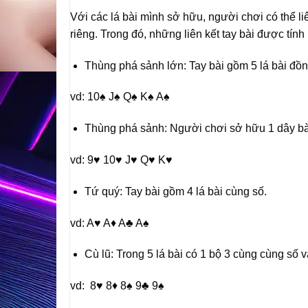
Với các lá bài mình sở hữu, người chơi có thể liê
riêng. Trong đó, những liên kết tay bài được tính 
Thùng phá sảnh lớn: Tay bài gồm 5 lá bài đồng
vd: 10♠ J♠ Q♠ K♠ A♠
Thùng phá sảnh: Người chơi sở hữu 1 dây bài
vd: 9♥ 10♥ J♥ Q♥ K♥
Tứ quý: Tay bài gồm 4 lá bài cùng số.
vd: A♥ A♦ A♣ A♠
Cù lũ: Trong 5 lá bài có 1 bộ 3 cùng cùng số v
vd: 8♥ 8♦ 8♠ 9♣ 9♠