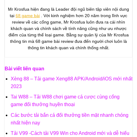
Mr Krosfua hiện đang là Leader đội ngũ biên tập viên nội dung
tại
68 game bài
. Với kinh nghiệm hơn 20 năm trong lĩnh vực
review về các cổng game, Mr Krosfua luôn đưa ra cái nhìn
khách quan và chính sách về tính năng cũng như ưu nhược
điểm của từng thể loại game. Bằng sự quản lý của Mr Krosfua
thông tin mà 68 game bài review đưa đến người chơi luôn là
thông tin khách quan và chính thống nhất.
Bài viết liên quan
Xèng 88 – Tải game Xeng88 APK/Android/iOS mới nhất
2023
Tai W88 – Tải W88 chơi game cá cược cùng cổng
game đổi thưởng huyền thoại
Các bước tải bắn cá đổi thưởng tiền mặt nhanh chóng
nhất hiện nay
Tải V99 -Cách tải V99 Win cho Android mới và dễ hiểu