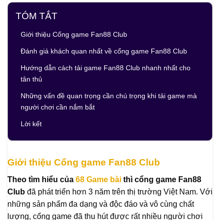
TÓM TẮT
Giới thiệu Cổng game Fan88 Club
Đánh giá khách quan nhất về cổng game Fan88 Club
Hướng dẫn cách tải game Fan88 Club nhanh nhất cho
tân thủ
Những vấn đề quan trọng cần chú trọng khi tải game mà
người chơi cần nắm bắt
Lời kết
Giới thiệu Cổng game Fan88 Club
Theo tìm hiểu của
68 Game bài
thì cổng game Fan88
Club
đã phát triển hơn 3 năm trên thị trường Việt Nam. Với
những sản phẩm đa dạng và độc đáo và vô cùng chất
lượng, cổng game đã thu hút được rất nhiều người chơi