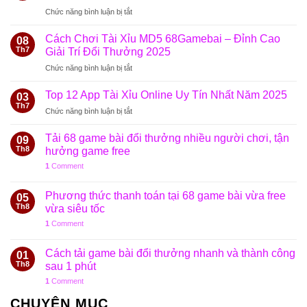
Chức năng bình luận bị tắt
ở
Hướng
dẫn
Cách Chơi Tài Xỉu MD5 68Gamebai – Đỉnh Cao
08
đổi
Th7
Giải Trí Đổi Thưởng 2025
mật
Chức năng bình luận bị tắt
ở
khẩu
Cách
68
Chơi
Top 12 App Tài Xỉu Online Uy Tín Nhất Năm 2025
Game
03
Tài
Bài
Th7
Chức năng bình luận bị tắt
ở
Xỉu
bảo
Top
MD5
mật
12
Tải 68 game bài đổi thưởng nhiều người chơi, tận
68Gamebai
09
tài
App
Th8
hưởng game free
–
khoản
Tài
Đỉnh
1
Comment
Xỉu
Cao
Online
Giải
Uy
Phương thức thanh toán tại 68 game bài vừa free
05
Trí
Tín
Th8
vừa siêu tốc
Đổi
Nhất
Thưởng
1
Comment
Năm
2025
2025
Cách tải game bài đổi thưởng nhanh và thành công
01
Th8
sau 1 phút
1
Comment
CHUYÊN MỤC