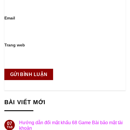
Email
Trang web
BÀI VIẾT MỚI
Hướng dẫn đổi mật khẩu 68 Game Bài bảo mật tài
07
Th8
khoản