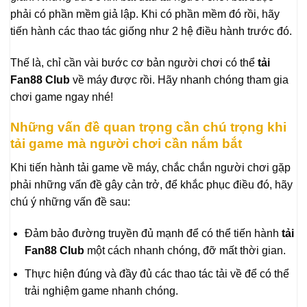
phải có phần mềm giả lập. Khi có phần mềm đó rồi, hãy
tiến hành các thao tác giống như 2 hệ điều hành trước đó.
Thế là, chỉ cần vài bước cơ bản người chơi có thể
tải
Fan88 Club
về máy được rồi. Hãy nhanh chóng tham gia
chơi game ngay nhé!
Những vấn đề quan trọng cần chú trọng khi
tải game mà người chơi cần nắm bắt
Khi tiến hành tải game về máy, chắc chắn người chơi gặp
phải những vấn đề gây cản trở, để khắc phục điều đó, hãy
chú ý những vấn đề sau:
Đảm bảo đường truyền đủ mạnh để có thể tiến hành
tải
Fan88 Club
một cách nhanh chóng, đỡ mất thời gian.
Thực hiện đúng và đầy đủ các thao tác tải về để có thể
trải nghiệm game nhanh chóng.