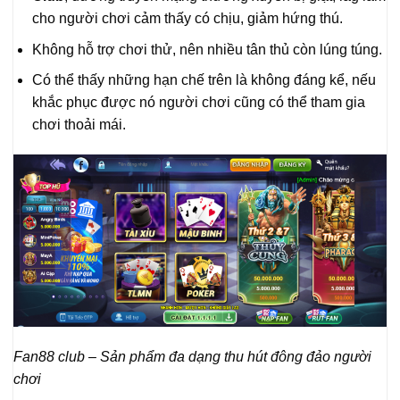
cho người chơi cảm thấy có chịu, giảm hứng thú.
Không hỗ trợ chơi thử, nên nhiều tân thủ còn lúng túng.
Có thể thấy những hạn chế trên là không đáng kể, nếu
khắc phục được nó người chơi cũng có thể tham gia
chơi thoải mái.
Fan88 club – Sản phẩm đa dạng thu hút đông đảo người
chơi