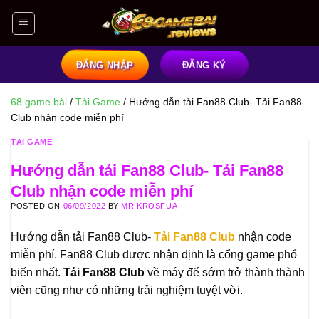
Skip
to
content
ĐĂNG NHẬP
ĐĂNG KÝ
68 game bài
/
Tải Game
/
Hướng dẫn tải Fan88 Club- Tải Fan88
Club nhận code miễn phí
TẢI GAME
Hướng dẫn tải Fan88 Club- Tải Fan88
Club nhận code miễn phí
POSTED ON
06/09/2022
BY
MR KROSFUA
Hướng dẫn tải Fan88 Club-
Tải Fan88 Club
nhận code
miễn phí. Fan88 Club được nhận định là cổng game phổ
biến nhất.
Tải Fan88 Club
về máy để sớm trở thành thành
viên cũng như có những trải nghiệm tuyệt vời.