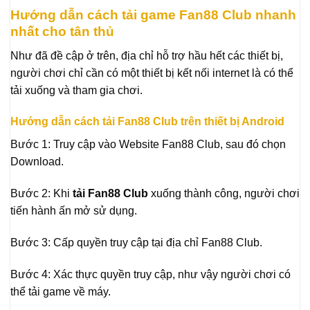
Hướng dẫn cách
tải game Fan88 Club
nhanh
nhất cho tân thủ
Như đã đề cập ở trên, địa chỉ hỗ trợ hầu hết các thiết bị,
người chơi chỉ cần có một thiết bị kết nối internet là có thể
tải xuống và tham gia chơi.
Hướng dẫn cách
tải Fan88 Club
trên thiết bị Android
Bước 1: Truy cập vào Website Fan88 Club, sau đó chọn
Download.
Bước 2: Khi
tải Fan88 Club
xuống thành công, người chơi
tiến hành ấn mở sử dụng.
Bước 3: Cấp quyền truy cập tại địa chỉ Fan88 Club.
Bước 4: Xác thực quyền truy cập, như vậy người chơi có
thể tải game về máy.