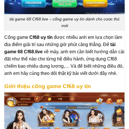
tải game 68 Cf68.live – cổng game uy tín dành cho cược thủ
mới
Cổng game
Cf68 uy tín
được nhiều anh em lựa chọn làm
địa điểm giải trí sau những giờ phút căng thẳng. Để
tải
game 68 Cf68.live
về máy, anh em cần biết hướng dẫn cài
đặt như thế nào cho từng hệ điều hành, ứng dụng Cf68
chiếm bao nhiêu dung lượng,… Và để biết những điều đó,
anh em hãy cùng theo dõi thật kỹ bài viết dưới đây nhé.
Giới thiệu cổng game Cf68 uy tín