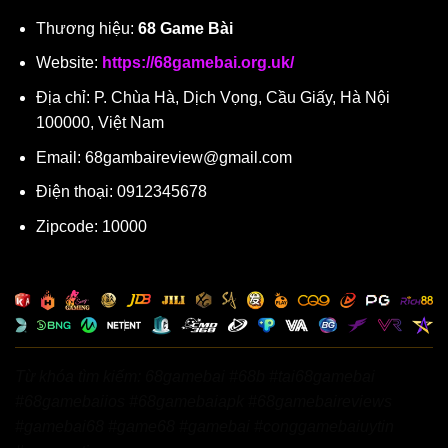
Thương hiệu:
68 Game Bài
Website:
https://68gamebai.org.uk/
Địa chỉ: P. Chùa Hà, Dịch Vọng, Cầu Giấy, Hà Nội
100000, Việt Nam
Email:
68gambaireview@gmail.com
Điện thoại: 0912345678
Zipcode: 10000
Từ khóa tìm kiếm: 68gamebai #68b #tai68gamebai
#68gamebaiios #68gamebaiapk #68gamebaireviews
#gamebai68 #game68 #gamebai #conggamebaiuytin