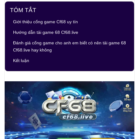
TÓM TẮT
Giới thiệu cổng game Cf68 uy tín
Hướng dẫn tải game 68 Cf68.live
Đánh giá cổng game cho anh em biết có nên tải game 68
Cf68.live hay không
Kết luận