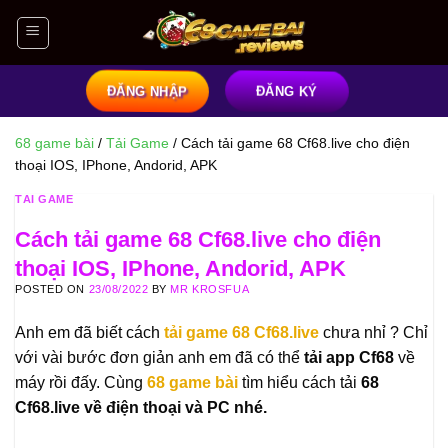
Skip
to
content
ĐĂNG NHẬP
ĐĂNG KÝ
68 game bài
/
Tải Game
/
Cách tải game 68 Cf68.live cho điện
thoại IOS, IPhone, Andorid, APK
TẢI GAME
Cách tải game 68 Cf68.live cho điện
thoại IOS, IPhone, Andorid, APK
POSTED ON
23/08/2022
BY
MR KROSFUA
Anh em đã biết cách
tải game 68 Cf68.live
chưa nhỉ ? Chỉ
với vài bước đơn giản anh em đã có thể
tải app Cf68
về
máy rồi đấy. Cùng
68 game bài
tìm hiểu cách tải
68
Cf68.live về điện thoại và PC nhé.