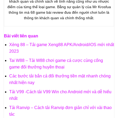
khách quan và chính sách về tính năng cũng như ưu nhược
điểm của từng thể loại game. Bằng sự quản lý của Mr Krosfua
thông tin mà 68 game bài review đưa đến người chơi luôn là
thông tin khách quan và chính thống nhất.
Bài viết liên quan
Xèng 88 – Tải game Xeng88 APK/Android/iOS mới nhất
2023
Tai W88 – Tải W88 chơi game cá cược cùng cổng
game đổi thưởng huyền thoại
Các bước tải bắn cá đổi thưởng tiền mặt nhanh chóng
nhất hiện nay
Tải V99 -Cách tải V99 Win cho Android mới và dễ hiểu
nhất
Tải Ranvip – Cách tải Ranvip đơn giản chỉ với vài thao
tác