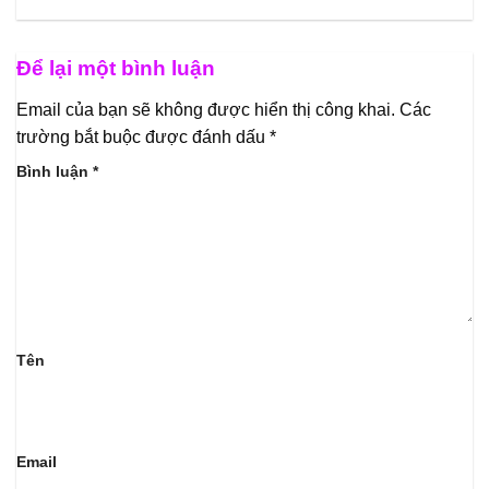
Để lại một bình luận
Email của bạn sẽ không được hiển thị công khai.
Các
trường bắt buộc được đánh dấu
*
Bình luận
*
Tên
Email