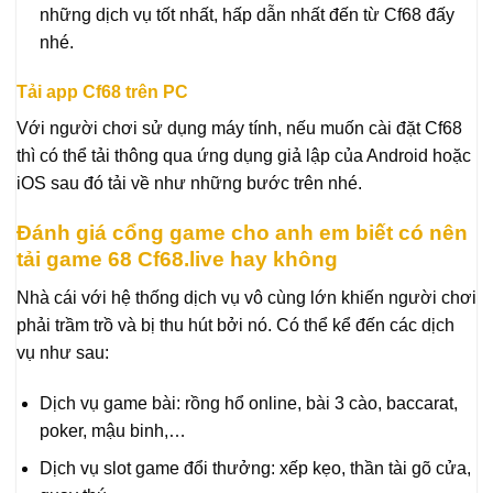
những dịch vụ tốt nhất, hấp dẫn nhất đến từ Cf68 đấy
nhé.
Tải app Cf68 trên PC
Với người chơi sử dụng máy tính, nếu muốn cài đặt Cf68
thì có thể tải thông qua ứng dụng giả lập của Android hoặc
iOS sau đó tải về như những bước trên nhé.
Đánh giá cổng game cho anh em biết có nên
tải game 68 Cf68.live
hay không
Nhà cái với hệ thống dịch vụ vô cùng lớn khiến người chơi
phải trầm trồ và bị thu hút bởi nó. Có thể kể đến các dịch
vụ như sau:
Dịch vụ game bài: rồng hổ online, bài 3 cào, baccarat,
poker, mậu binh,…
Dịch vụ slot game đổi thưởng: xếp kẹo, thần tài gõ cửa,