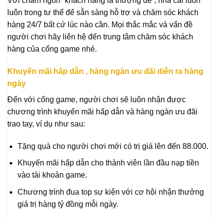
Với châm ngôn “khách hàng là thượng đế”, nhà cái luôn
luôn trong tư thế để sẵn sàng hỗ trợ và chăm sóc khách
hàng 24/7 bất cứ lúc nào cần. Mọi thắc mắc và vấn đề
người chơi hãy liên hệ đến trung tâm chăm sóc khách
hàng của cổng game nhé.
Khuyến mãi hấp dẫn , hàng ngàn ưu đãi diễn ra hàng
ngày
Đến với cổng game, người chơi sẽ luôn nhận được
chương trình khuyến mãi hấp dẫn và hàng ngàn ưu đãi
trao tay, ví dụ như sau:
Tặng quà cho người chơi mới có trị giá lên đến 88.000.
Khuyến mãi hấp dẫn cho thành viên lần đầu nạp tiền
vào tài khoản game.
Chương trình đua top sự kiện với cơ hội nhận thưởng
giá trị hàng tỷ đồng mỗi ngày.