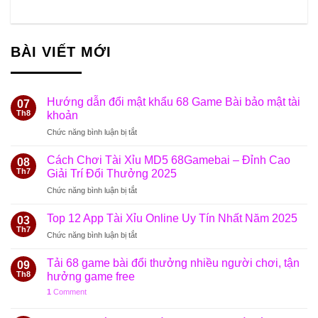
BÀI VIẾT MỚI
Hướng dẫn đổi mật khẩu 68 Game Bài bảo mật tài
07
Th8
khoản
Chức năng bình luận bị tắt
ở
Hướng
dẫn
Cách Chơi Tài Xỉu MD5 68Gamebai – Đỉnh Cao
08
đổi
Th7
Giải Trí Đổi Thưởng 2025
mật
Chức năng bình luận bị tắt
ở
khẩu
Cách
68
Chơi
Top 12 App Tài Xỉu Online Uy Tín Nhất Năm 2025
Game
03
Tài
Bài
Th7
Chức năng bình luận bị tắt
ở
Xỉu
bảo
Top
MD5
mật
12
Tải 68 game bài đổi thưởng nhiều người chơi, tận
68Gamebai
09
tài
App
Th8
hưởng game free
–
khoản
Tài
Đỉnh
1
Comment
Xỉu
Cao
Online
Giải