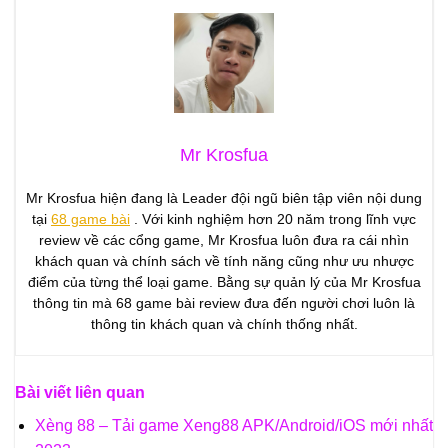
Mr Krosfua
Mr Krosfua hiện đang là Leader đội ngũ biên tập viên nội dung
tại
68 game bài
. Với kinh nghiệm hơn 20 năm trong lĩnh vực
review về các cổng game, Mr Krosfua luôn đưa ra cái nhìn
khách quan và chính sách về tính năng cũng như ưu nhược
điểm của từng thể loại game. Bằng sự quản lý của Mr Krosfua
thông tin mà 68 game bài review đưa đến người chơi luôn là
thông tin khách quan và chính thống nhất.
Bài viết liên quan
Xèng 88 – Tải game Xeng88 APK/Android/iOS mới nhất