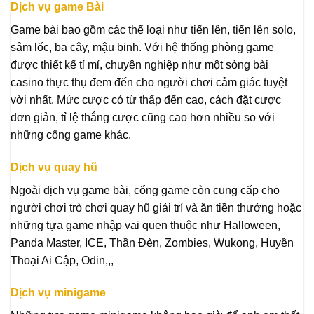
Dịch vụ game Bài
Game bài bao gồm các thể loại như tiến lên, tiến lên solo,
sâm lốc, ba cây, mậu binh. Với hệ thống phòng game
được thiết kế tỉ mỉ, chuyên nghiệp như một sòng bài
casino thực thụ đem đến cho người chơi cảm giác tuyệt
vời nhất. Mức cược có từ thấp đến cao, cách đặt cược
đơn giản, tỉ lệ thắng cược cũng cao hơn nhiều so với
những cổng game khác.
Dịch vụ quay hũ
Ngoài dịch vụ game bài, cổng game còn cung cấp cho
người chơi trò chơi quay hũ giải trí và ăn tiền thưởng hoặc
những tựa game nhập vai quen thuộc như Halloween,
Panda Master, ICE, Thần Đèn, Zombies, Wukong, Huyền
Thoại Ai Cập, Odin,,,
Dịch vụ minigame