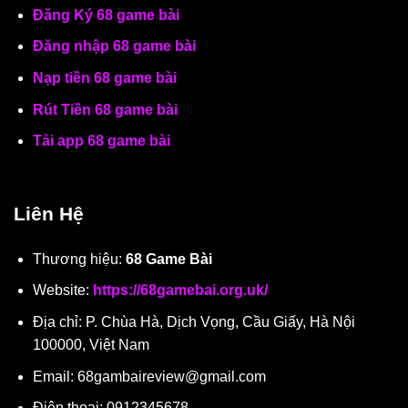
Đăng Ký 68 game bài
Đăng nhập 68 game bài
Nạp tiền 68 game bài
Rút Tiền 68 game bài
Tải app 68 game bài
Liên Hệ
Thương hiệu:
68 Game Bài
Website:
https://68gamebai.org.uk/
Địa chỉ: P. Chùa Hà, Dịch Vọng, Cầu Giấy, Hà Nội
100000, Việt Nam
Email:
68gambaireview@gmail.com
Điện thoại: 0912345678