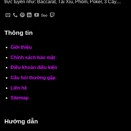
trực tuyến như: Baccarat, Tài Xỉu, Phỏm, Poker, 3 Cây....
Thông tin
Giới thiệu
Chính sách bảo mật
Điều khoản điều kiện
Câu hỏi thường gặp
Liên hệ
Sitemap
Hướng dẫn