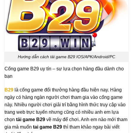
Hướng dẫn cách tải game B29 IOS/APK/Android/PC
Cổng game B29 uy tín – sự lựa chọn hàng đầu dành cho
bạn
B29
là cổng game đổi thưởng hàng đầu hiện nay. Hàng
ngày có hàng ngàn người chơi tham gia vào cổng game
này. Nhiều người chơi giải trí bằng hình thức truy cập vào
trang web trực tuyến nhưng cũng có nhiều anh em lựa
chọn
tải game B29
về máy để chơi. Anh em nào mới tham
gia mà muốn
tai game B29
thì tham khảo ngay bài viết