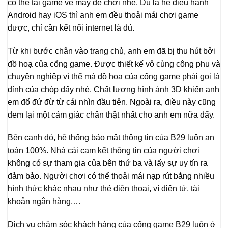
có thể tải game về máy để chơi nhé. Dù là hệ điều hành
Android hay iOS thì anh em đều thoải mái chơi game
được, chỉ cần kết nối internet là đủ.
Từ khi bước chân vào trang chủ, anh em đã bị thu hút bởi
đồ hoạ của cổng game. Được thiết kế vô cùng công phu và
chuyên nghiệp vì thế mà đồ hoạ của cổng game phải gọi là
đỉnh của chóp đấy nhé. Chất lượng hình ảnh 3D khiến anh
em đổ đứ đừ từ cái nhìn đầu tiên. Ngoài ra, điều này cũng
đem lại một cảm giác chân thật nhất cho anh em nữa đấy.
Bên cạnh đó, hệ thống bảo mật thông tin của B29 luôn an
toàn 100%. Nhà cái cam kết thông tin của người chơi
không có sự tham gia của bên thứ ba và lấy sự uy tín ra
đảm bảo. Người chơi có thể thoải mái nạp rút bằng nhiều
hình thức khác nhau như thẻ điện thoại, ví điện tử, tài
khoản ngân hàng,…
Dịch vụ chăm sóc khách hàng của cổng game B29 luôn ở