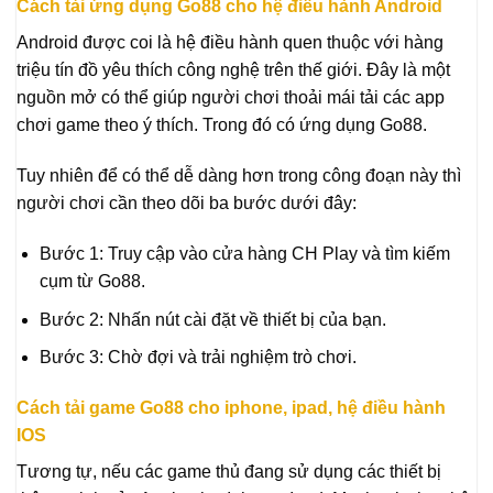
Cách tải ứng dụng Go88 cho hệ điều hành Android
Android được coi là hệ điều hành quen thuộc với hàng
triệu tín đồ yêu thích công nghệ trên thế giới. Đây là một
nguồn mở có thể giúp người chơi thoải mái tải các app
chơi game theo ý thích. Trong đó có ứng dụng Go88.
Tuy nhiên để có thể dễ dàng hơn trong công đoạn này thì
người chơi cần theo dõi ba bước dưới đây:
Bước 1: Truy cập vào cửa hàng CH Play và tìm kiếm
cụm từ Go88.
Bước 2: Nhấn nút cài đặt về thiết bị của bạn.
Bước 3: Chờ đợi và trải nghiệm trò chơi.
Cách tải game Go88 cho iphone, ipad, hệ điều hành
IOS
Tương tự, nếu các game thủ đang sử dụng các thiết bị