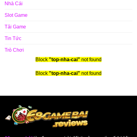
Nhà Cái
Slot Game
Tải Game
Tin Tức
Trò Chơi
Block
"top-nha-cai"
not found
Block
"top-nha-cai"
not found