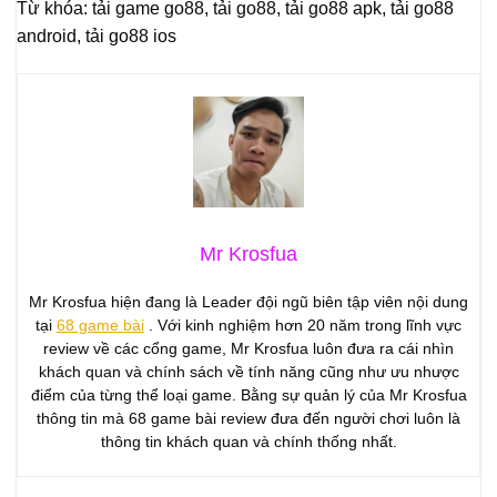
Từ khóa: tải game go88, tải go88, tải go88 apk, tải go88
android, tải go88 ios
Mr Krosfua
Mr Krosfua hiện đang là Leader đội ngũ biên tập viên nội dung
tại
68 game bài
. Với kinh nghiệm hơn 20 năm trong lĩnh vực
review về các cổng game, Mr Krosfua luôn đưa ra cái nhìn
khách quan và chính sách về tính năng cũng như ưu nhược
điểm của từng thể loại game. Bằng sự quản lý của Mr Krosfua
thông tin mà 68 game bài review đưa đến người chơi luôn là
thông tin khách quan và chính thống nhất.