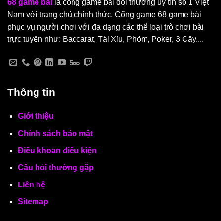
68 game bài
là cổng game bài đổi thưởng uy tín số 1 Việt
Nam với trang chủ chính thức. Cổng game 68 game bài
phục vụ người chơi với đa dạng các thể loại trò chơi bài
trực tuyến như: Baccarat, Tài Xỉu, Phỏm, Poker, 3 Cây....
Thông tin
Giới thiệu
Chính sách bảo mật
Điều khoản điều kiện
Câu hỏi thường gặp
Liên hệ
Sitemap