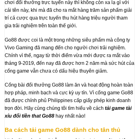
chơi đổi thưởng trực tuyến này thì không còn xa lạ gì với
cái tên này, khi mà đã cho ra mắt hàng trăm sản phẩm giải
trí cá cược qua trực tuyến thu hút hàng triệu người tham
gia trải nghiệm trên toàn thế giới.
Go88 được coi là một trong những siêu phẩm mà công ty
Vivo Gaming đã mang đến cho người chơi trải nghiệm.
Chính vì thế, ngay từ thời điểm vừa mới được ra mắt vào
tháng 9-2019, đến nay đã được hơn 2 năm mà sức hút của
cổng game vẫn chưa có dấu hiệu thuyên giảm.
Cổng bài đổi thưởng Go88 làm ăn và hoạt động hoàn toàn
hợp pháp, minh bạch và cực kỳ uy tín. Vì cổng game Go88
đã được chính phủ Philippines cấp giấy phép kinh doanh
trọn đời. Hãy cùng chúng tôi tìm hiểu về cách
tải game tài
xỉu đổi tiền that Go88
hay nhất nào!
Ba cách tải game Go88 dành cho tân thủ