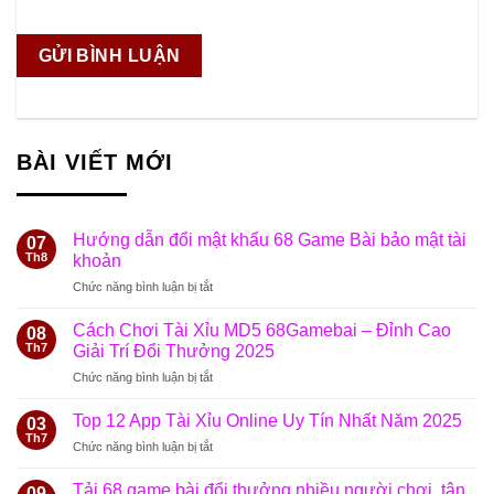
BÀI VIẾT MỚI
Hướng dẫn đổi mật khẩu 68 Game Bài bảo mật tài
07
Th8
khoản
Chức năng bình luận bị tắt
ở
Hướng
dẫn
Cách Chơi Tài Xỉu MD5 68Gamebai – Đỉnh Cao
08
đổi
Th7
Giải Trí Đổi Thưởng 2025
mật
Chức năng bình luận bị tắt
ở
khẩu
Cách
68
Chơi
Top 12 App Tài Xỉu Online Uy Tín Nhất Năm 2025
Game
03
Tài
Bài
Th7
Chức năng bình luận bị tắt
ở
Xỉu
bảo
Top
MD5
mật
12
Tải 68 game bài đổi thưởng nhiều người chơi, tận
68Gamebai
09
tài