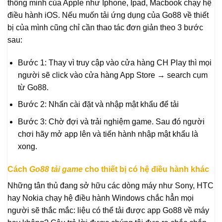
thông minh của Apple như Iphone, Ipad, Macbook chạy hệ
điều hành iOS. Nếu muốn tải ứng dụng của Go88 về thiết
bị của mình cũng chỉ cần thao tác đơn giản theo 3 bước
sau:
Bước 1: Thay vì truy cập vào cửa hàng CH Play thì mọi
người sẽ click vào cửa hàng App Store → search cụm
từ Go88.
Bước 2: Nhấn cài đặt và nhập mật khẩu để tải
Bước 3: Chờ đợi và trải nghiệm game. Sau đó người
chơi hãy mở app lên và tiến hành nhập mật khẩu là
xong.
Cách
Go88 tải game
cho thiết bị có hệ điều hành khác
Những tân thủ đang sở hữu các dòng máy như Sony, HTC
hay Nokia chạy hệ điều hành Windows chắc hẳn mọi
người sẽ thắc mắc: liệu có thể tải được app Go88 về máy