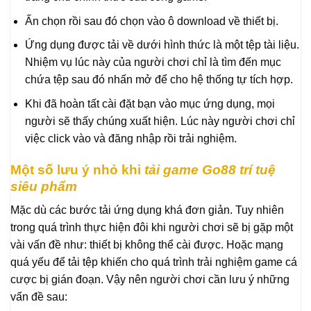
Ấn chọn rồi sau đó chọn vào ô download về thiết bị.
Ứng dụng được tải về dưới hình thức là một tệp tài liệu.
Nhiệm vụ lúc này của người chơi chỉ là tìm đến mục
chứa tệp sau đó nhấn mở để cho hệ thống tự tích hợp.
Khi đã hoàn tất cài đặt bạn vào mục ứng dụng, mọi
người sẽ thấy chúng xuất hiện. Lúc này người chơi chỉ
việc click vào và đăng nhập rồi trải nghiệm.
Một số lưu ý nhỏ khi
tải game Go88 trí tuệ
siêu phẩm
Mặc dù các bước tải ứng dụng khá đơn giản. Tuy nhiên
trong quá trình thực hiện đôi khi người chơi sẽ bị gặp một
vài vấn đề như: thiết bị không thể cài được. Hoặc mạng
quá yếu để tải tệp khiến cho quá trình trải nghiệm game cá
cược bị gián đoạn. Vậy nên người chơi cần lưu ý những
vấn đề sau: