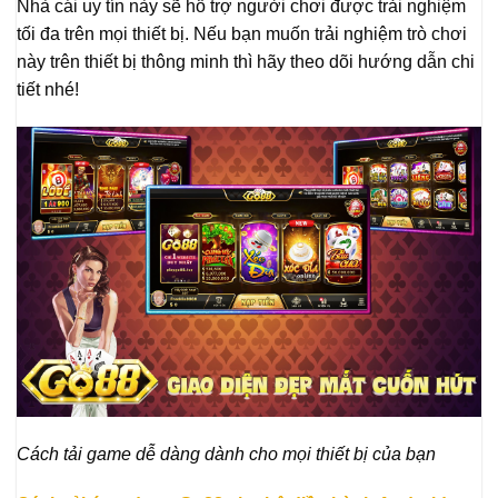
Nhà cái uy tín này sẽ hỗ trợ người chơi được trải nghiệm
tối đa trên mọi thiết bị. Nếu bạn muốn trải nghiệm trò chơi
này trên thiết bị thông minh thì hãy theo dõi hướng dẫn chi
tiết nhé!
Cách tải game dễ dàng dành cho mọi thiết bị của bạn