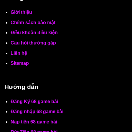
Giới thiệu
Chính sách bảo mật
Điều khoản điều kiện
Câu hỏi thường gặp
Liên hệ
Sitemap
Hướng dẫn
Đăng Ký 68 game bài
Đăng nhập 68 game bài
Nạp tiền 68 game bài