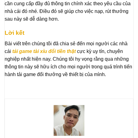
cần cung cấp đầy đủ thông tin chính xác theo yêu cầu của
nhà cái đó nhé. Điều đó sẽ giúp cho việc nạp, rút thưởng
sau này sẽ dễ dàng hơn.
Lời kết
Bài viết trên chúng tôi đã chia sẻ đến mọi người các nhà
cái
tải game tài xỉu đổi tiền thật
cực kỳ uy tín, chuyên
nghiệp nhất hiện nay. Chúng tôi hy vọng rằng qua những
thông tin này sẽ hữu ích cho mọi người trong quá trình tiến
hành tải game đổi thưởng về thiết bị của mình.