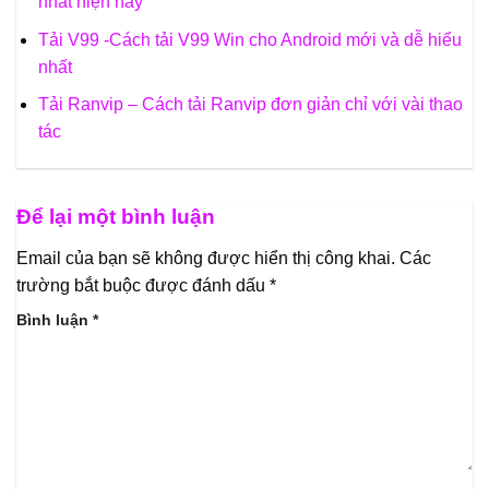
nhất hiện nay
Tải V99 -Cách tải V99 Win cho Android mới và dễ hiểu
nhất
Tải Ranvip – Cách tải Ranvip đơn giản chỉ với vài thao
tác
Để lại một bình luận
Email của bạn sẽ không được hiển thị công khai.
Các
trường bắt buộc được đánh dấu
*
Bình luận
*