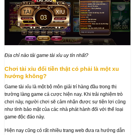
Địa chỉ nào tải game tài xỉu uy tín nhất?
Chơi tài xỉu đổi tiền thật có phải là một xu
hướng không?
Game tài xỉu là một bộ môn giải trí hàng đầu trong thị
trường làng game cá cược hiện nay. Khi trải nghiệm trò
chơi này, người chơi sẽ cảm nhận được sự tiện lợi cũng
như tính bảo mật của các nhà phát hành đối với thể loại
game độc đáo này.
Hiện nay cũng có rất nhiều trang web đưa ra hướng dẫn