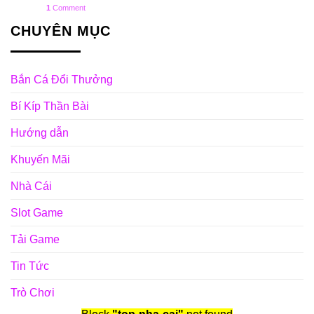
1
Comment
CHUYÊN MỤC
Bắn Cá Đổi Thưởng
Bí Kíp Thần Bài
Hướng dẫn
Khuyến Mãi
Nhà Cái
Slot Game
Tải Game
Tin Tức
Trò Chơi