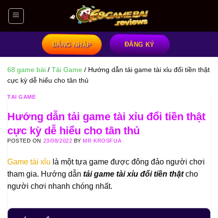
Skip
to
content
ĐĂNG NHẬP
ĐĂNG KÝ
68 game bài
/
Tải Game
/
Hướng dẫn tải game tài xỉu đổi tiền thật
cực kỳ dễ hiểu cho tân thủ
TẢI GAME
Hướng dẫn tải game tài xỉu đổi tiền thật
cực kỳ dễ hiểu cho tân thủ
POSTED ON
23/08/2022
BY
MR KROSFUA
Game tài xỉu
là một tựa game được đông đảo người chơi
tham gia. Hướng dẫn
tải game tài xỉu đổi tiền thật
cho
người chơi nhanh chóng nhất.