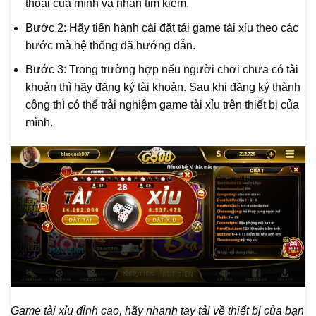
thoại của mình và nhấn tìm kiếm.
Bước 2: Hãy tiến hành cài đặt tải game tài xỉu theo các
bước mà hệ thống đã hướng dẫn.
Bước 3: Trong trường hợp nếu người chơi chưa có tài
khoản thì hãy đăng ký tài khoản. Sau khi đăng ký thành
công thì có thể trải nghiệm game tài xỉu trên thiết bị của
mình.
Game tài xỉu đỉnh cao, hãy nhanh tay tải về thiết bị của bạn