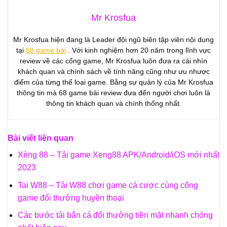
Mr Krosfua
Mr Krosfua hiện đang là Leader đội ngũ biên tập viên nội dung
tại
68 game bài
. Với kinh nghiệm hơn 20 năm trong lĩnh vực
review về các cổng game, Mr Krosfua luôn đưa ra cái nhìn
khách quan và chính sách về tính năng cũng như ưu nhược
điểm của từng thể loại game. Bằng sự quản lý của Mr Krosfua
thông tin mà 68 game bài review đưa đến người chơi luôn là
thông tin khách quan và chính thống nhất.
Bài viết liên quan
Xèng 88 – Tải game Xeng88 APK/Android/iOS mới nhất
2023
Tai W88 – Tải W88 chơi game cá cược cùng cổng
game đổi thưởng huyền thoại
Các bước tải bắn cá đổi thưởng tiền mặt nhanh chóng