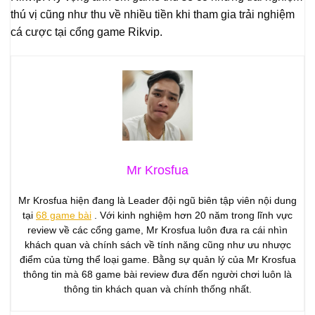
thú vị cũng như thu về nhiều tiền khi tham gia trải nghiệm
cá cược tại cổng game Rikvip.
Mr Krosfua
Mr Krosfua hiện đang là Leader đội ngũ biên tập viên nội dung
tại
68 game bài
. Với kinh nghiệm hơn 20 năm trong lĩnh vực
review về các cổng game, Mr Krosfua luôn đưa ra cái nhìn
khách quan và chính sách về tính năng cũng như ưu nhược
điểm của từng thể loại game. Bằng sự quản lý của Mr Krosfua
thông tin mà 68 game bài review đưa đến người chơi luôn là
thông tin khách quan và chính thống nhất.