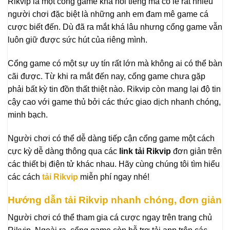
Rikvip là một cổng game khá nổi tiếng mà có lẽ rất nhiều
người chơi đặc biệt là những anh em đam mê game cá
cược biết đến. Dù đã ra mắt khá lâu nhưng cổng game vẫn
luôn giữ được sức hút của riêng mình.
Cổng game có một sự uy tín rất lớn mà không ai có thể bàn
cãi được. Từ khi ra mắt đến nay, cổng game chưa gặp
phải bất kỳ tin đồn thất thiệt nào. Rikvip còn mang lại độ tin
cậy cao với game thủ bởi các thức giao dịch nhanh chóng,
minh bạch.
Người chơi có thể dễ dàng tiếp cận cổng game một cách
cực kỳ dễ dàng thông qua các
link tải Rikvip
đơn giản trên
các thiết bị điện tử khác nhau. Hãy cùng chúng tôi tìm hiểu
các cách
tải Rikvip
miễn phí ngay nhé!
Hướng dẫn tải Rikvip nhanh chóng, đơn giản
Người chơi có thể tham gia cá cược ngay trên trang chủ