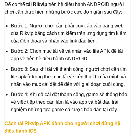
Để có thể
tải Rikvip
trên hệ điều hành ANDROID người
chơi cần thực hiện những bước cực đơn giản sau đây:
Bước 1: Người chơi cần phải truy cập vào trang web
của Rikvip bằng cách tìm kiếm trên ứng dụng tìm kiếm
của điện thoại và nhấn vào link đầu tiên.
Bước 2: Chọn mục tải về và nhấn vào file APK để tải
app về trên hệ điều hành ANDROID.
Bước 3: Sau khi tải về thành công, người chơi cần tìm
file apk ở trong thư mục tải về trên thiết bị của mình và
nhấn vào mục cài đặt để đến với giai đoạn cuối cùng.
Bước 4: Khi đã cài đặt thành công, game sẽ thông báo
về việc tiếp theo cần làm là vào app và bắt đầu trải
nghiệm những tựa game cá cược hấp dẫn tại đây.
Cách tải Rikvip APK dành cho người chơi dùng hệ
điều hành IOS