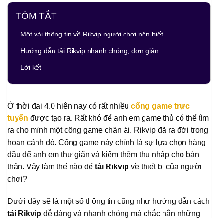
TÓM TẮT
Một vài thông tin về Rikvip người chơi nên biết
Hướng dẫn tải Rikvip nhanh chóng, đơn giản
Lời kết
Ở thời đại 4.0 hiện nay có rất nhiều
cổng game trực
tuyến
được tạo ra. Rất khó để anh em game thủ có thể tìm
ra cho mình một cổng game chân ái. Rikvip đã ra đời trong
hoàn cảnh đó. Cổng game này chính là sự lựa chọn hàng
đầu để anh em thư giãn và kiếm thêm thu nhập cho bản
thân. Vậy làm thế nào để
tải Rikvip
về thiết bị của người
chơi?
Dưới đây sẽ là một số thông tin cũng như hướng dẫn cách
tải Rikvip
dễ dàng và nhanh chóng mà chắc hẳn những