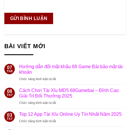
BÀI VIẾT MỚI
Hướng dẫn đổi mật khẩu 68 Game Bài bảo mật tài
07
Th8
khoản
Chức năng bình luận bị tắt
ở
Hướng
dẫn
Cách Chơi Tài Xỉu MD5 68Gamebai – Đỉnh Cao
08
đổi
Th7
Giải Trí Đổi Thưởng 2025
mật
Chức năng bình luận bị tắt
ở
khẩu
Cách
68
Chơi
Top 12 App Tài Xỉu Online Uy Tín Nhất Năm 2025
Game
03
Tài
Bài
Th7
Chức năng bình luận bị tắt
ở
Xỉu
bảo
Top
MD5
mật