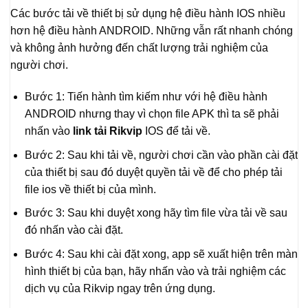
Các bước tải về thiết bị sử dụng hệ điều hành IOS nhiều
hơn hệ điều hành ANDROID. Những vẫn rất nhanh chóng
và không ảnh hưởng đến chất lượng trải nghiệm của
người chơi.
Bước 1: Tiến hành tìm kiếm như với hệ điều hành
ANDROID nhưng thay vì chọn file APK thì ta sẽ phải
nhấn vào
link tải Rikvip
IOS để tải về.
Bước 2: Sau khi tải về, người chơi cần vào phần cài đặt
của thiết bị sau đó duyệt quyền tải về để cho phép tải
file ios về thiết bị của mình.
Bước 3: Sau khi duyệt xong hãy tìm file vừa tải về sau
đó nhấn vào cài đặt.
Bước 4: Sau khi cài đặt xong, app sẽ xuất hiện trên màn
hình thiết bị của bạn, hãy nhấn vào và trải nghiệm các
dịch vụ của Rikvip ngay trên ứng dụng.