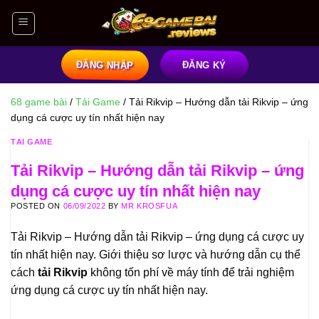
Skip
to
content
ĐĂNG NHẬP
ĐĂNG KÝ
68 game bài
/
Tải Game
/
Tải Rikvip – Hướng dẫn tải Rikvip – ứng
dụng cá cược uy tín nhất hiện nay
TẢI GAME
Tải Rikvip – Hướng dẫn tải Rikvip – ứng
dụng cá cược uy tín nhất hiện nay
POSTED ON
06/09/2022
BY
MR KROSFUA
Tải Rikvip – Hướng dẫn tải Rikvip – ứng dụng cá cược uy
tín nhất hiện nay. Giới thiệu sơ lược và hướng dẫn cụ thể
cách
tải Rikvip
không tốn phí về máy tính để trải nghiệm
ứng dụng cá cược uy tín nhất hiện nay.