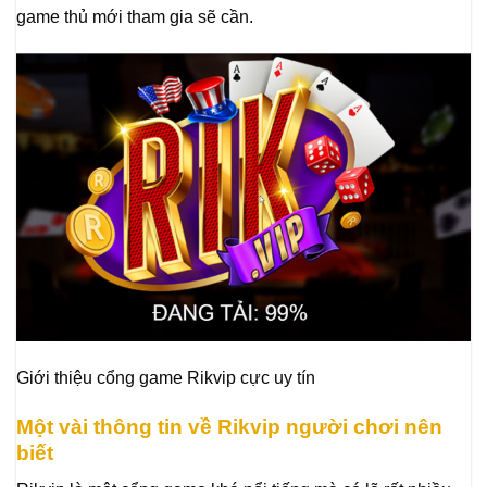
game thủ mới tham gia sẽ cần.
Giới thiệu cổng game Rikvip cực uy tín
Một vài thông tin về Rikvip người chơi nên
biết