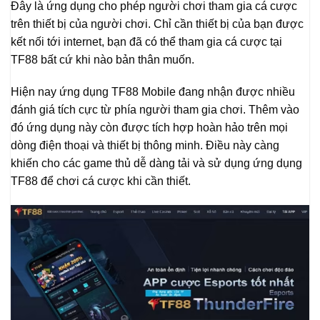
Đây là ứng dụng cho phép người chơi tham gia cá cược
trên thiết bị của người chơi. Chỉ cần thiết bị của bạn được
kết nối tới internet, bạn đã có thể tham gia cá cược tại
TF88 bất cứ khi nào bản thân muốn.
Hiện nay ứng dụng TF88 Mobile đang nhận được nhiều
đánh giá tích cực từ phía người tham gia chơi. Thêm vào
đó ứng dụng này còn được tích hợp hoàn hảo trên mọi
dòng điện thoại và thiết bị thông minh. Điều này càng
khiến cho các game thủ dễ dàng tải và sử dụng ứng dụng
TF88 để chơi cá cược khi cần thiết.