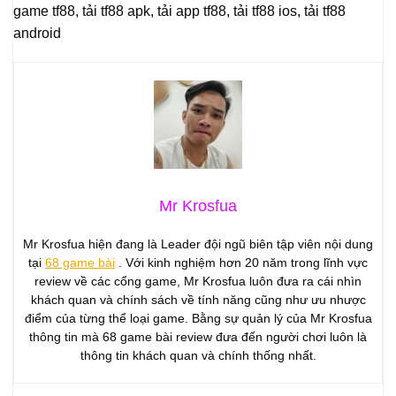
game tf88, tải tf88 apk, tải app tf88, tải tf88 ios, tải tf88
android
Mr Krosfua
Mr Krosfua hiện đang là Leader đội ngũ biên tập viên nội dung
tại
68 game bài
. Với kinh nghiệm hơn 20 năm trong lĩnh vực
review về các cổng game, Mr Krosfua luôn đưa ra cái nhìn
khách quan và chính sách về tính năng cũng như ưu nhược
điểm của từng thể loại game. Bằng sự quản lý của Mr Krosfua
thông tin mà 68 game bài review đưa đến người chơi luôn là
thông tin khách quan và chính thống nhất.