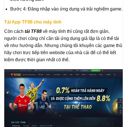
Bước 4: Đăng nhập vào ứng dụng và trải nghiệm game.
Tải App TF88 cho máy tính
Còn cách
tải TF88
về máy tính thì cũng rất đơn giản,
người chơi cũng chỉ cần tải ứng dụng giả lập là có thể tải
về như hướng dẫn. Nhưng chúng tôi khuyên các game thủ
hãy chơi trực tiếp trên website của nhà cái để có thể tiết
kiệm được thời gian nhất có thể.