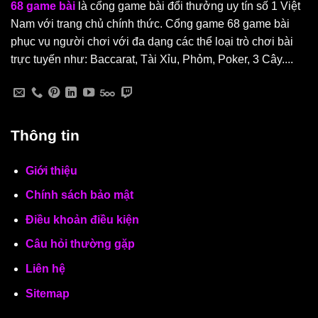
68 game bài
là cổng game bài đổi thưởng uy tín số 1 Việt
Nam với trang chủ chính thức. Cổng game 68 game bài
phục vụ người chơi với đa dạng các thể loại trò chơi bài
trực tuyến như: Baccarat, Tài Xỉu, Phỏm, Poker, 3 Cây....
Thông tin
Giới thiệu
Chính sách bảo mật
Điều khoản điều kiện
Câu hỏi thường gặp
Liên hệ
Sitemap