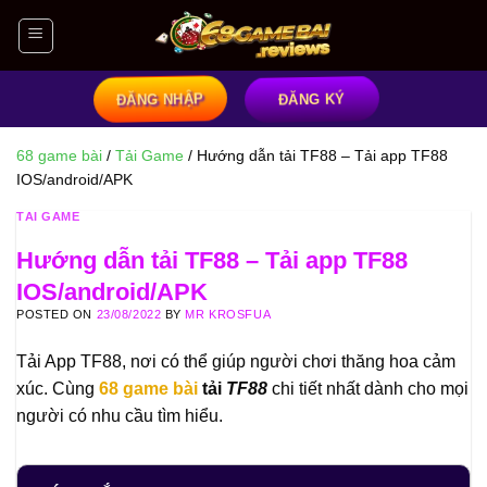
Skip
to
content
ĐĂNG NHẬP
ĐĂNG KÝ
68 game bài
/
Tải Game
/
Hướng dẫn tải TF88 – Tải app TF88
IOS/android/APK
TẢI GAME
Hướng dẫn tải TF88 – Tải app TF88
IOS/android/APK
POSTED ON
23/08/2022
BY
MR KROSFUA
Tải App TF88, nơi có thể giúp người chơi thăng hoa cảm
xúc. Cùng
68 game bài
tải
TF88
chi tiết nhất dành cho mọi
người có nhu cầu tìm hiểu.