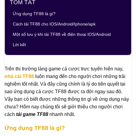
TÓM TẮT
Ứng dụng TF88 là gì?
Cách tải TF88 cho IOS/Android/Iphone/apk
Một số lưu ý khi tải TF88 về điện thoại IOS/Android
Lời kết
Trên thị trường làng game cá cược trực tuyến hiện nay,
nhà cái TF88
luôn mang đến cho người chơi những trải
nghiệm tốt nhất. Và đây cũng chính là lý do tiên quyết tại
sao ứng dụng cá cược TF88 được ra đời ngay sau đó.
Vậy bạn có biết được những thông tin gì về ứng dụng này
chưa? Hôm nay chúng tôi sẽ giới thiệu cho người chơi
cách
tải game TF88
nhanh nhất.
Ứng dụng TF88 là gì?