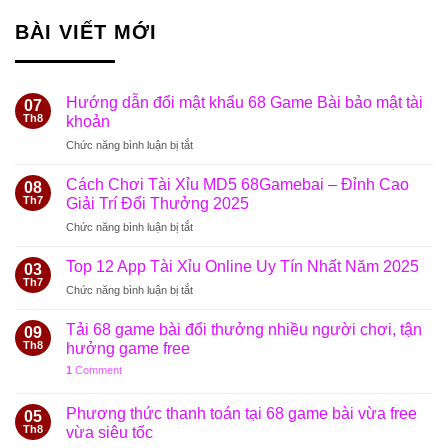
BÀI VIẾT MỚI
Hướng dẫn đổi mật khẩu 68 Game Bài bảo mật tài
07
Th8
khoản
Chức năng bình luận bị tắt
ở
Hướng
dẫn
Cách Chơi Tài Xỉu MD5 68Gamebai – Đỉnh Cao
08
đổi
Th7
Giải Trí Đổi Thưởng 2025
mật
Chức năng bình luận bị tắt
ở
khẩu
Cách
68
Chơi
Top 12 App Tài Xỉu Online Uy Tín Nhất Năm 2025
Game
03
Tài
Bài
Th7
Chức năng bình luận bị tắt
ở
Xỉu
bảo
Top
MD5
mật
12
Tải 68 game bài đổi thưởng nhiều người chơi, tận
68Gamebai
09
tài
App
Th8
hưởng game free
–
khoản
Tài
Đỉnh
1
Comment
Xỉu
Cao
Online
Giải
Uy
Phương thức thanh toán tại 68 game bài vừa free
05
Trí
Tín
Th8
vừa siêu tốc
Đổi
Nhất