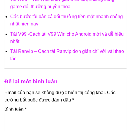
game đổi thưởng huyền thoại
Các bước tải bắn cá đổi thưởng tiền mặt nhanh chóng
nhất hiện nay
Tải V99 -Cách tải V99 Win cho Android mới và dễ hiểu
nhất
Tải Ranvip – Cách tải Ranvip đơn giản chỉ với vài thao
tác
Để lại một bình luận
Email của bạn sẽ không được hiển thị công khai.
Các
trường bắt buộc được đánh dấu
*
Bình luận
*