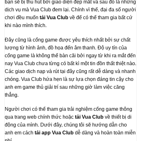
bạn sẽ bị thu hút bởi giao diện đẹp mắt và sau đó là những
dịch vụ mà Vua Club đem lại. Chính vì thế, đại đa số người
chơi đều muốn
tải Vua Club
về để có thể tham gia bất cứ
khi nào mình thích.
Đây cũng là cổng game được yêu thích nhất bởi sự chất
lượng từ hình ảnh, đồ họa đến âm thanh. Độ uy tín của
cổng game là không thể bàn cãi bởi ngay từ khi ra mắt đến
nay Vua Club chưa từng có bất kì một tin đồn thất thiệt nào.
Các giao dịch nạp và rút tại đây cũng rất dễ dàng và nhanh
chóng. Vua Club hứa hẹn là sự lựa chọn đáng tin cậy cho
anh em game thủ giải trí sau những giờ làm việc căng
thẳng.
Người chơi có thể tham gia trải nghiệm cổng game thông
qua trang web chính thức hoặc
tải Vua Club
về thiết bị di
động của mình. Dưới đây, chúng tôi sẽ hướng dẫn cho
anh em cách
tải app Vua Club
dễ dàng và hoàn toàn miễn
phí.