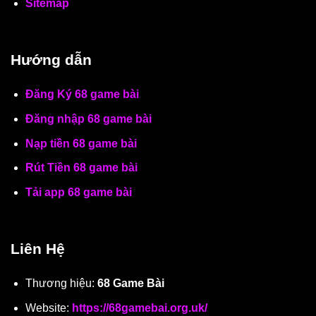
Sitemap
Hướng dẫn
Đăng Ký 68 game bài
Đăng nhập 68 game bài
Nạp tiền 68 game bài
Rút Tiền 68 game bài
Tải app 68 game bài
Liên Hệ
Thương hiệu:
68 Game Bài
Website:
https://68gamebai.org.uk/