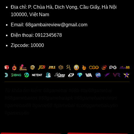
Địa chỉ: P. Chùa Hà, Dịch Vọng, Cầu Giấy, Hà Nội
100000, Việt Nam
Email:
68gambaireview@gmail.com
Điện thoại: 0912345678
Zipcode: 10000
Từ khóa tìm kiếm: 68gamebai #68b #tai68gamebai
#68gamebaiios #68gamebaiapk #68gamebaireviews
#gamebai68 #game68 #gamebai #conggamebaiuytin
#gameuytin