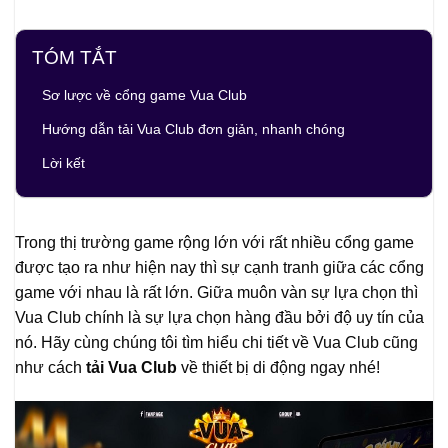
TÓM TẮT
Sơ lược về cổng game Vua Club
Hướng dẫn tải Vua Club đơn giản, nhanh chóng
Lời kết
Trong thị trường game rộng lớn với rất nhiều cổng game
được tạo ra như hiện nay thì sự cạnh tranh giữa các cổng
game với nhau là rất lớn. Giữa muôn vàn sự lựa chọn thì
Vua Club chính là sự lựa chọn hàng đầu bởi độ uy tín của
nó. Hãy cùng chúng tôi tìm hiểu chi tiết về Vua Club cũng
như cách
tải Vua Club
về thiết bị di động ngay nhé!