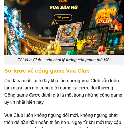
Tải Vua Club – sân chơi lý tưởng của game thủ Việt
Sơ lược về cổng game Vua Club
Dù đã ra mắt cách đây khá lâu nhưng Vua Club vẫn luôn
làm mưa làm gió trong giới game cá cược đổi thưởng.
Cổng game được đánh giá là một trong những cổng game
uy tín nhất hiện nay.
Vua Club luôn không ngừng đổi mới, không ngừng phát
triển để dần dần hoàn thiện hơn. Ngay từ khi mới truy cập