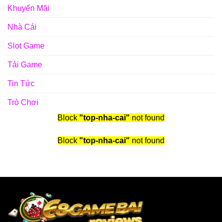
Khuyến Mãi
Nhà Cái
Slot Game
Tải Game
Tin Tức
Trò Chơi
Block
"top-nha-cai"
not found
Block
"top-nha-cai"
not found