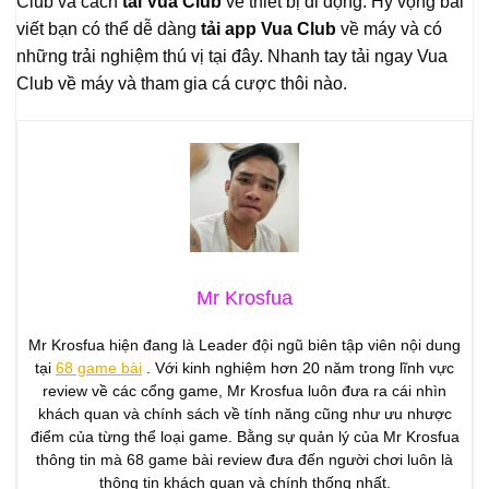
Club và cách
tải Vua Club
về thiết bị di động. Hy vọng bài
viết bạn có thể dễ dàng
tải app Vua Club
về máy và có
những trải nghiệm thú vị tại đây. Nhanh tay tải ngay Vua
Club về máy và tham gia cá cược thôi nào.
Mr Krosfua
Mr Krosfua hiện đang là Leader đội ngũ biên tập viên nội dung
tại
68 game bài
. Với kinh nghiệm hơn 20 năm trong lĩnh vực
review về các cổng game, Mr Krosfua luôn đưa ra cái nhìn
khách quan và chính sách về tính năng cũng như ưu nhược
điểm của từng thể loại game. Bằng sự quản lý của Mr Krosfua
thông tin mà 68 game bài review đưa đến người chơi luôn là
thông tin khách quan và chính thống nhất.