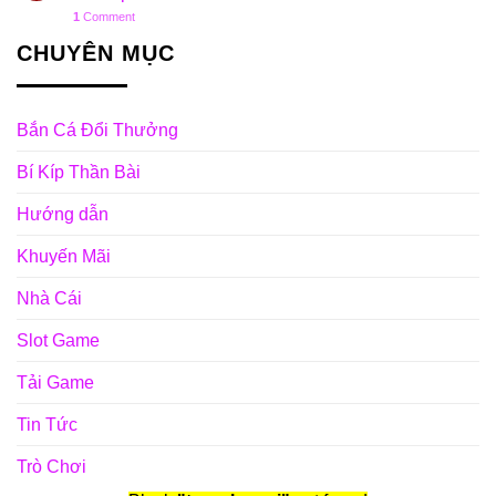
1
Comment
CHUYÊN MỤC
Bắn Cá Đổi Thưởng
Bí Kíp Thần Bài
Hướng dẫn
Khuyến Mãi
Nhà Cái
Slot Game
Tải Game
Tin Tức
Trò Chơi