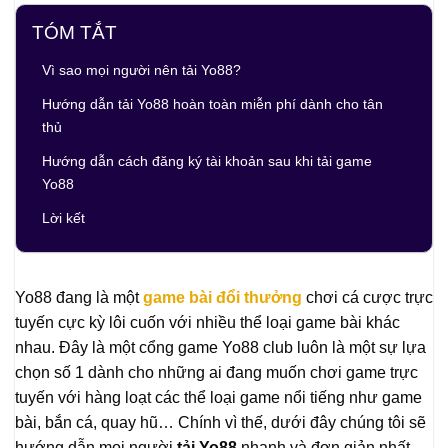
TÓM TẮT
Vì sao mọi người nên tải Yo88?
Hướng dẫn tải Yo88 hoàn toàn miễn phí dành cho tân
thủ
Hướng dẫn cách đăng ký tài khoản sau khi tải game
Yo88
Lời kết
Yo88 đang là một
game bài đổi thưởng
chơi cá cược trực
tuyến cực kỳ lôi cuốn với nhiều thể loại game bài khác
nhau. Đây là một cổng game Yo88 club luôn là một sự lựa
chọn số 1 dành cho những ai đang muốn chơi game trực
tuyến với hàng loạt các thể loại game nổi tiếng như game
bài, bắn cá, quay hũ… Chính vì thế, dưới đây chúng tôi sẽ
hướng dẫn mọi người
tải Yo88
nhanh và đơn giản nhất.