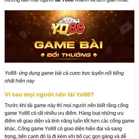
Yo88- ứng dụng game bài cá cược trực tuyến nổi tiếng
nhất hiện nay
Vì sao mọi người nên
tải Yo88
?
Trước khi tải game này thì mọi người nên biết rằng cổng
game Yo88 có rất nhiều ưu điểm. Hàng loạt những ưu
điểm về giao diện và tính năng luôn tốt hơn các cổng game
khác. Cổng game Yo88 có giao diện hiện đại và sang
trọng, bên cạnh đó là đi kèm với bố cục gọn gàng và dễ