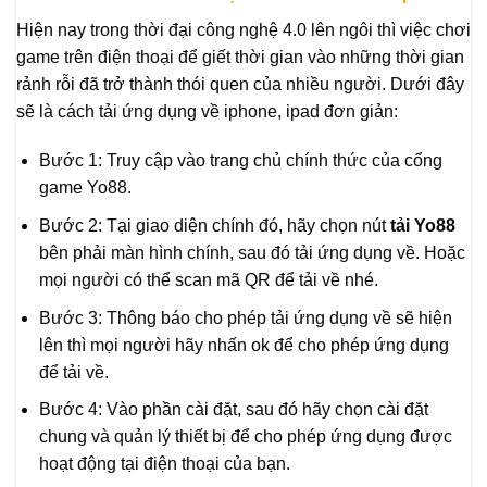
Hiện nay trong thời đại công nghệ 4.0 lên ngôi thì việc chơi
game trên điện thoại để giết thời gian vào những thời gian
rảnh rỗi đã trở thành thói quen của nhiều người. Dưới đây
sẽ là cách tải ứng dụng về iphone, ipad đơn giản:
Bước 1: Truy cập vào trang chủ chính thức của cổng
game Yo88.
Bước 2: Tại giao diện chính đó, hãy chọn nút
tải Yo88
bên phải màn hình chính, sau đó tải ứng dụng về. Hoặc
mọi người có thể scan mã QR để tải về nhé.
Bước 3: Thông báo cho phép tải ứng dụng về sẽ hiện
lên thì mọi người hãy nhấn ok để cho phép ứng dụng
để tải về.
Bước 4: Vào phần cài đặt, sau đó hãy chọn cài đặt
chung và quản lý thiết bị để cho phép ứng dụng được
hoạt động tại điện thoại của bạn.