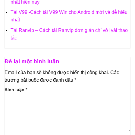
nhất hiện nay
Tải V99 -Cách tải V99 Win cho Android mới và dễ hiểu
nhất
Tải Ranvip – Cách tải Ranvip đơn giản chỉ với vài thao
tác
Để lại một bình luận
Email của bạn sẽ không được hiển thị công khai.
Các
trường bắt buộc được đánh dấu
*
Bình luận
*