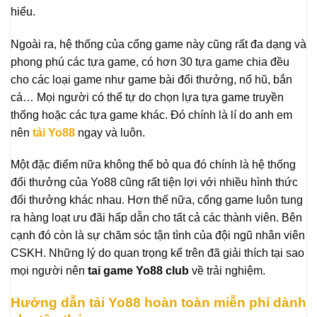
hiểu.
Ngoài ra, hệ thống của cổng game này cũng rất đa dạng và
phong phú các tựa game, có hơn 30 tựa game chia đều
cho các loại game như game bài đổi thưởng, nổ hũ, bắn
cá… Mọi người có thể tự do chọn lựa tựa game truyền
thống hoặc các tựa game khác. Đó chính là lí do anh em
nên
tải Yo88
ngay và luôn.
Một đặc điểm nữa không thể bỏ qua đó chính là hệ thống
đổi thưởng của Yo88 cũng rất tiện lợi với nhiều hình thức
đổi thưởng khác nhau. Hơn thế nữa, cổng game luôn tung
ra hàng loạt ưu đãi hấp dẫn cho tất cả các thành viên. Bên
cạnh đó còn là sự chăm sóc tận tình của đội ngũ nhân viên
CSKH. Những lý do quan trọng kể trên đã giải thích tại sao
mọi người nên
tai game Yo88 club
về trải nghiệm.
Hướng dẫn tải Yo88 hoàn toàn miễn phí dành